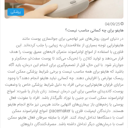
پزشکی
04/09/25
هایفو برای چه کسانی مناسب نیست؟
در دنیای امروز، روش‌های غیر تهاجمی برای جوانسازی پوست مانند
هایفوتراپی توجه بسیاری از علاقه‌مندان به زیبایی را جلب کرده‌اند. این
فناوری با استفاده از امواج اولتراسوند متمرکز، لایه‌های عمیق پوست را هدف
قرار می‌دهد و تولید کلاژن را تحریک می‌کند تا پوست سفت‌تر، محکم‌تر و
جوان‌تر شود. با این حال، قبل از تصمیم‌گیری برای انجام این درمان، باید آگاه
باشید که هایفو برای همه مناسب نیست و برخی شرایط پزشکی ممکن است
ریسک عوارض را افزایش دهند. چه کسانی نباید هایفو انجام دهند؟ با وجود
مزایای فراوان هایفوتراپی، برخی افراد به دلیل شرایط پزشکی خاص یا وضعیت
پوست، کاندیدای مناسبی برای این درمان نیستند: زنان باردار یا شیرده: امواج
اولتراسوند ممکن است بر جنین یا نوزاد تأثیرگذار باشد. افراد با عفونت فعال
پوستی یا زخم‌های باز: بیماری‌های التهابی مانند هرپس نیز مانع انجام هایفو
هستند. دارندگان ایمپلنت فلزی یا pacemaker: امواج اولتراسوند ممکن
است با دستگاه‌ها تداخل ایجاد کنند. افراد با سابقه سرطان فعال: هایفو ممکن
است با درمان‌های دیگر تداخل داشته باشد. مصرف‌کنندگان داروهای