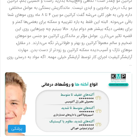
کراتین مو چقدر است؟ نگاهی واقع‌بینانه بذارید راست و حسینی بگم، کراتین
مو یک درمان جادویی و ابدی نیست. ماندگاریش بستگی به عوامل مختلفی
داره، ولی به طور کلی می‌شه گفت کراتین مو بین ۴ تا ۸ ماه روی موهای شما
باقی می‌مونه. البته این فقط یه بازه تقریبیه و ممکنه برای بعضی‌ها کمتر و
برای بعضی دیگه بیشتر هم دوام بیاره. حالا ببینیم چه چیزهایی روی این
قضیه تاثیر می‌ذارن. عوامل مؤثر بر ماندگاری کراتین مو جنس مو:موهای
ضخیم و سالم معمولاً کراتین رو بهتر و طولانی‌تر نگه می‌دارند. در مقابل،
موهای نازک و آسیب‌دیده ممکنه کراتین رو زودتر از دست بدن. مهارت
آرایشگر:کیفیت اجرای کار توسط آرایشگر خیلی مهمه. اگه مواد به درستی روی
…
پزشکی