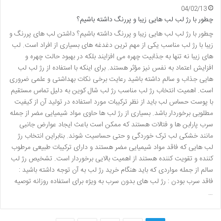
04/02/13
چطور با رژ لب لب هایی زیبا و پررنگ داشته باشیم؟
چطور با رژ لب لب هایی زیبا و پررنگ داشته باشیم؟ داشتن لب های پررنگ و
زیبا با رژ لب مناسب یکی از مهم ترین دغدغه های بسیاری از افراد است. لب
های زیبا نه تنها به جذابیت چهره می افزایند بلکه در بهبود حالت چهره و
افزایش اعتماد به نفس نیز مؤثر هستند. برای اینکه با استفاده از رژ لب لب
هایی جذاب و سالم داشته باشید رعایت برخی نکات بهداشتی و علمی ضروری
است. اهمیت انتخاب رژ لب مناسب رژ لب شال کوین به دلیل تماس مستقیم
با پوست حساس لب باید از نظر ترکیبات مورد استفاده در تولید آن از کیفیت
مطلوبی برخوردار باشد. بسیاری از رژ لب ها حاوی مواد شیمیایی مضر از جمله
سرب پارابن ها و فتالات هستند که ممکن است باعث ایجاد عوارض جانبی
مانند خشکی لب ترک خوردگی و حتی حساسیت شوند. بنابراین انتخاب رژ
لب هایی که فاقد مواد شیمیایی مضر هستند و دارای ترکیبات طبیعی مرطوب
کننده و تقویت کننده هستند از اهمیت بالایی برخوردار است. تشخیص رژ لب
سالم از جمله مواردی که باید هنگام خرید رژ لب به آن توجه داشته باشید :
فاقد سرب بودن : رژ لب های بدون سرب به ویژه برای استفاده روزانه توصیه
…