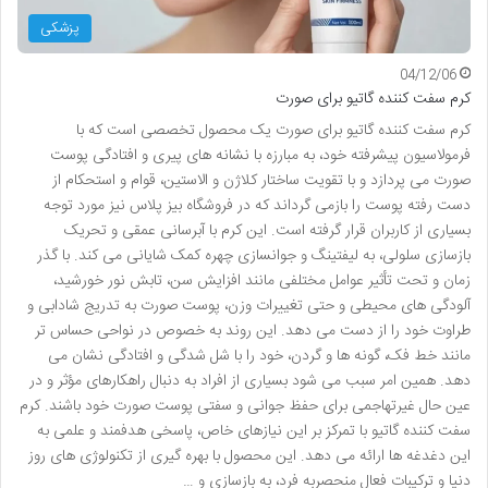
پزشکی
04/12/06
کرم سفت کننده گاتیو برای صورت
کرم سفت کننده گاتیو برای صورت یک محصول تخصصی است که با
فرمولاسیون پیشرفته خود، به مبارزه با نشانه های پیری و افتادگی پوست
صورت می پردازد و با تقویت ساختار کلاژن و الاستین، قوام و استحکام از
دست رفته پوست را بازمی گرداند که در فروشگاه بیز پلاس نیز مورد توجه
بسیاری از کاربران قرار گرفته است. این کرم با آبرسانی عمقی و تحریک
بازسازی سلولی، به لیفتینگ و جوانسازی چهره کمک شایانی می کند. با گذر
زمان و تحت تأثیر عوامل مختلفی مانند افزایش سن، تابش نور خورشید،
آلودگی های محیطی و حتی تغییرات وزن، پوست صورت به تدریج شادابی و
طراوت خود را از دست می دهد. این روند به خصوص در نواحی حساس تر
مانند خط فک، گونه ها و گردن، خود را با شل شدگی و افتادگی نشان می
دهد. همین امر سبب می شود بسیاری از افراد به دنبال راهکارهای مؤثر و در
عین حال غیرتهاجمی برای حفظ جوانی و سفتی پوست صورت خود باشند. کرم
سفت کننده گاتیو با تمرکز بر این نیازهای خاص، پاسخی هدفمند و علمی به
این دغدغه ها ارائه می دهد. این محصول با بهره گیری از تکنولوژی های روز
دنیا و ترکیبات فعال منحصربه فرد، به بازسازی و …