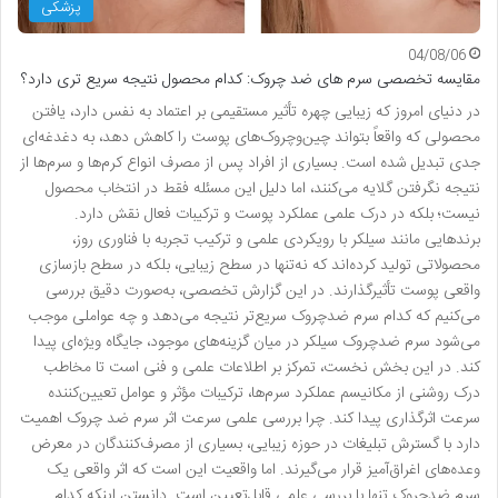
پزشکی
04/08/06
مقایسه تخصصی سرم های ضد چروک: کدام محصول نتیجه سریع تری دارد؟
در دنیای امروز که زیبایی چهره تأثیر مستقیمی بر اعتماد به نفس دارد، یافتن
محصولی که واقعاً بتواند چین‌وچروک‌های پوست را کاهش دهد، به دغدغه‌ای
جدی تبدیل شده است. بسیاری از افراد پس از مصرف انواع کرم‌ها و سرم‌ها از
نتیجه نگرفتن گلایه می‌کنند، اما دلیل این مسئله فقط در انتخاب محصول
نیست؛ بلکه در درک علمی عملکرد پوست و ترکیبات فعال نقش دارد.
برندهایی مانند سیلکر با رویکردی علمی و ترکیب تجربه با فناوری روز،
محصولاتی تولید کرده‌اند که نه‌تنها در سطح زیبایی، بلکه در سطح بازسازی
واقعی پوست تأثیرگذارند. در این گزارش تخصصی، به‌صورت دقیق بررسی
می‌کنیم که کدام سرم ضدچروک سریع‌تر نتیجه می‌دهد و چه عواملی موجب
می‌شود سرم ضدچروک سیلکر در میان گزینه‌های موجود، جایگاه ویژه‌ای پیدا
کند. در این بخش نخست، تمرکز بر اطلاعات علمی و فنی است تا مخاطب
درک روشنی از مکانیسم عملکرد سرم‌ها، ترکیبات مؤثر و عوامل تعیین‌کننده
سرعت اثرگذاری پیدا کند. چرا بررسی علمی سرعت اثر سرم ضد چروک اهمیت
دارد با گسترش تبلیغات در حوزه زیبایی، بسیاری از مصرف‌کنندگان در معرض
وعده‌های اغراق‌آمیز قرار می‌گیرند. اما واقعیت این است که اثر واقعی یک
سرم ضدچروک تنها با بررسی علمی قابل‌تعیین است. دانستن اینکه کدام