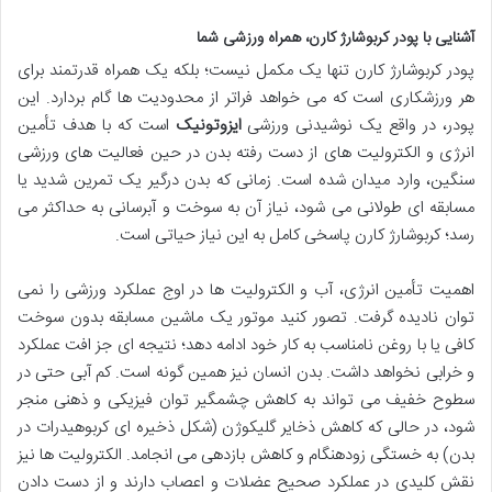
آشنایی با پودر کربوشارژ کارن، همراه ورزشی شما
پودر کربوشارژ کارن تنها یک مکمل نیست؛ بلکه یک همراه قدرتمند برای
هر ورزشکاری است که می خواهد فراتر از محدودیت ها گام بردارد. این
پودر، در واقع یک نوشیدنی ورزشی
ایزوتونیک
است که با هدف تأمین
انرژی و الکترولیت های از دست رفته بدن در حین فعالیت های ورزشی
سنگین، وارد میدان شده است. زمانی که بدن درگیر یک تمرین شدید یا
مسابقه ای طولانی می شود، نیاز آن به سوخت و آبرسانی به حداکثر می
رسد؛ کربوشارژ کارن پاسخی کامل به این نیاز حیاتی است.
اهمیت تأمین انرژی، آب و الکترولیت ها در اوج عملکرد ورزشی را نمی
توان نادیده گرفت. تصور کنید موتور یک ماشین مسابقه بدون سوخت
کافی یا با روغن نامناسب به کار خود ادامه دهد؛ نتیجه ای جز افت عملکرد
و خرابی نخواهد داشت. بدن انسان نیز همین گونه است. کم آبی حتی در
سطوح خفیف می تواند به کاهش چشمگیر توان فیزیکی و ذهنی منجر
شود، در حالی که کاهش ذخایر گلیکوژن (شکل ذخیره ای کربوهیدرات در
بدن) به خستگی زودهنگام و کاهش بازدهی می انجامد. الکترولیت ها نیز
نقش کلیدی در عملکرد صحیح عضلات و اعصاب دارند و از دست دادن