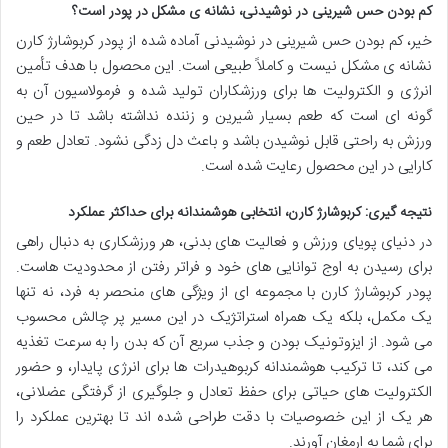
کم بودن حس شیرینی در نوشیدنی، نشانه ی مشکل در پودر است؟
خیر، کم بودن حس شیرینی در نوشیدنی آماده شده از پودر کربوشارژ کارن
نشانه ی مشکل نیست و کاملاً طبیعی است. این محصول با هدف تأمین
انرژی و الکترولیت ها برای ورزشکاران تولید شده و فرمولاسیون آن به
گونه ای است که طعم بسیار شیرین و زننده نداشته باشد تا در حین
ورزش به راحتی قابل نوشیدن باشد و باعث دل زدگی نشود. تعادل طعم و
کارایی در این محصول رعایت شده است.
نتیجه گیری: کربوشارژ کارن، انتخابی هوشمندانه برای حداکثر عملکرد
در دنیای پویای ورزش و فعالیت های بدنی، هر ورزشکاری به دنبال راهی
برای رسیدن به اوج توانایی های خود و فراتر رفتن از محدودیت هاست.
پودر کربوشارژ کارن با مجموعه ای از ویژگی های منحصر به فرد، نه تنها
یک مکمل، بلکه یک همراه استراتژیک در این مسیر پر چالش محسوب
می شود. از ایزوتونیک بودن و جذب سریع آن که بدن را به سرعت تغذیه
می کند، تا ترکیب هوشمندانه کربوهیدرات ها برای انرژی پایدار، و حضور
الکترولیت های حیاتی برای حفظ تعادل و جلوگیری از گرفتگی عضلانی،
هر یک از این خصوصیات با دقت طراحی شده اند تا بهترین عملکرد را
برای شما به ارمغان آورند.