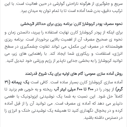
سریع و جلوگیری از هرگونه ناراحتی گوارشی در حین فعالیت است. با این
ترکیب دقیق، بدن شما آماده است تا با تمام توان به میدان ببرد.
نحوه مصرف پودر کربوشارژ کارن: برنامه ریزی برای حداکثر اثربخشی
برای اینکه از پودر کربوشارژ کارن نهایت استفاده را ببرید، دانستن زمان و
نحوه ی صحیح مصرف آن از اهمیت بالایی برخوردار است. برنامه ریزی
هوشمندانه در مصرف این مکمل، می تواند تفاوت چشمگیری در سطح
انرژی، استقامت و ریکاوری شما ایجاد کند. با راهنمایی های زیر، می
توانید کربوشارژ را به بخشی جدایی ناپذیر از رژیم ورزشی خود تبدیل کنید.
روش آماده سازی عمومی: گام های اولیه برای یک شروع قدرتمند
آماده سازی کربوشارژ کارن بسیار ساده است. کافی است
یک پیمانه (۳۱
گرم)
از پودر را در
۴۰۰ تا ۶۰۰ میلی لیتر آب
ریخته و به خوبی هم بزنید تا
کاملاً حل شود. این نسبت به شما یک نوشیدنی ایزوتونیک با طعمی
دلپذیر می دهد که آماده ی مصرف است. می توانید آن را از قبل آماده
کرده و در یخچال نگهداری کنید تا همیشه یک نوشیدنی خنک و انرژی زا
در دسترس داشته باشید.