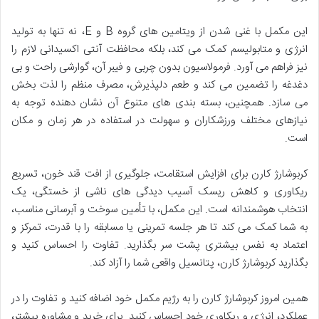
این مکمل با غنی شدن از ویتامین های گروه B و E، نه تنها به تولید
انرژی و متابولیسم کمک می کند، بلکه محافظت آنتی اکسیدانی لازم را
نیز فراهم می آورد. فرمولاسیون بدون چربی و فیبر آن، گوارشی راحت و بی
دغدغه را تضمین می کند و طعم دلپذیرش، مصرف منظم را لذت بخش
می سازد. همچنین، بسته بندی های متنوع آن نشان دهنده توجه به
نیازهای مختلف ورزشکاران و سهولت در استفاده در هر زمان و مکان
است.
کربوشارژ کارن برای افزایش استقامت، جلوگیری از افت قند خون، تسریع
ریکاوری و کاهش ریسک آسیب دیدگی های ناشی از خستگی، یک
انتخاب هوشمندانه است. این مکمل، با تأمین سوخت و آبرسانی مناسب،
به شما کمک می کند تا هر جلسه تمرینی یا مسابقه را با قدرت، تمرکز و
اعتماد به نفس بیشتری پشت سر بگذارید. تفاوت را احساس کنید و
بگذارید کربوشارژ کارن، پتانسیل واقعی شما را آزاد کند.
همین امروز کربوشارژ کارن را به رژیم مکمل خود اضافه کنید و تفاوت را در
عملکرد، انرژی و ریکاوری خود احساس کنید. برای خرید و مشاوره بیشتر،