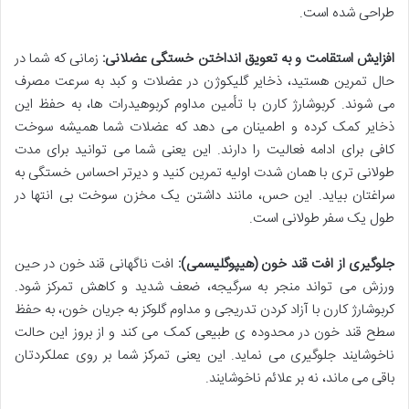
طراحی شده است.
افزایش استقامت و به تعویق انداختن خستگی عضلانی:
زمانی که شما در
حال تمرین هستید، ذخایر گلیکوژن در عضلات و کبد به سرعت مصرف
می شوند. کربوشارژ کارن با تأمین مداوم کربوهیدرات ها، به حفظ این
ذخایر کمک کرده و اطمینان می دهد که عضلات شما همیشه سوخت
کافی برای ادامه فعالیت را دارند. این یعنی شما می توانید برای مدت
طولانی تری با همان شدت اولیه تمرین کنید و دیرتر احساس خستگی به
سراغتان بیاید. این حس، مانند داشتن یک مخزن سوخت بی انتها در
طول یک سفر طولانی است.
جلوگیری از افت قند خون (هیپوگلیسمی):
افت ناگهانی قند خون در حین
ورزش می تواند منجر به سرگیجه، ضعف شدید و کاهش تمرکز شود.
کربوشارژ کارن با آزاد کردن تدریجی و مداوم گلوکز به جریان خون، به حفظ
سطح قند خون در محدوده ی طبیعی کمک می کند و از بروز این حالت
ناخوشایند جلوگیری می نماید. این یعنی تمرکز شما بر روی عملکردتان
باقی می ماند، نه بر علائم ناخوشایند.