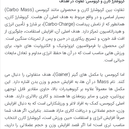
کربوشارژ کارن و کربومس: تفاوت در اهداف
تفاوت بین کربوشارژ کارن و محصولی مانند کربومس (Carbo Mass)
بسیار اساسی و در واقع مربوط به هدف اصلی آن هاست. کربوشارژ کارن،
همانطور که از نامش پیداست (Carbo-Charge)، بر شارژ و تأمین انرژی
و هیدراتاسیون تمرکز دارد. هدف اصلی آن، افزایش استقامت، جلوگیری از
افت قند خون، و تسریع ریکاوری در حین و پس از تمرینات سنگین است.
این محصول با فرمولاسیون ایزوتونیک و الکترولیت های خود، برای
ورزش هایی مناسب است که در آن ها حفظ انرژی مداوم و تعادل مایعات
حیاتی است.
اما کربومس یا مکمل های گینر (Gainer)، هدف متفاوتی را دنبال می
کنند. نام Mass در آن ها، به افزایش حجم و وزن بدن اشاره دارد. این
مکمل ها معمولاً علاوه بر کربوهیدرات بالا، حاوی مقادیر قابل توجهی
پروتئین، چربی و سایر ریزمغذی ها هستند و کالری بالاتری دارند. هدف
اصلی کربومس، کمک به افراد لاغر و ورزشکارانی است که به دنبال افزایش
وزن، حجم عضلانی و دریافت کالری مازاد هستند. بنابراین، اگر هدف شما
صرفاً افزایش انرژی و استقامت حین ورزش است، کربوشارژ کارن انتخاب
مناسب تری است؛ اما اگر قصد افزایش وزن و حجم عضلانی را دارید،