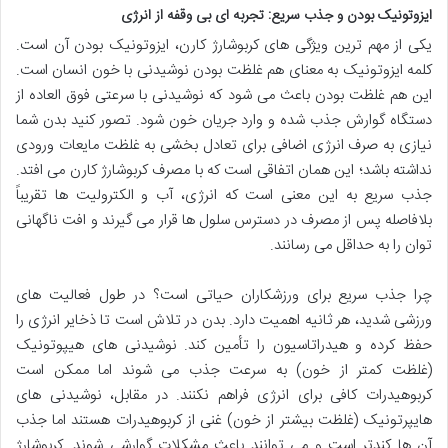
ایزوتونیک بودن و جذب سریع: تجربه ای بی وقفه از انرژی
یکی از مهم ترین ویژگی های کربوشارژ کارن، ایزوتونیک بودن آن است.
کلمه ایزوتونیک به معنای هم غلظت بودن نوشیدنی با خون انسان است.
این هم غلظت بودن باعث می شود که نوشیدنی با سرعتی فوق العاده از
دستگاه گوارش جذب شده و وارد جریان خون شود. تصور کنید بدن شما
نیازی به صرف انرژی اضافی برای تعادل بخشی به غلظت مایعات ورودی
نداشته باشد؛ این همان اتفاقی است که با مصرف کربوشارژ کارن می افتد.
جذب سریع به این معنی است که انرژی، آب و الکترولیت ها تقریباً
بلافاصله پس از مصرف در دسترس سلول ها قرار می گیرند و افت ناگهانی
توان را به حداقل می رسانند.
چرا جذب سریع برای ورزشکاران حیاتی است؟ در طول فعالیت های
ورزشی شدید، هر ثانیه اهمیت دارد. بدن در تلاش است تا ذخایر انرژی را
حفظ کرده و هیدراتاسیون را تأمین کند. نوشیدنی های هیپوتونیک
(غلظت کمتر از خون) به سرعت جذب می شوند اما ممکن است
کربوهیدرات کافی برای انرژی فراهم نکنند. در مقابل، نوشیدنی های
هایپرتونیک (غلظت بیشتر از خون) غنی از کربوهیدرات هستند اما جذب
آن ها کندتر است و می توانند باعث مشکلات گوارشی شوند. کربوشارژ