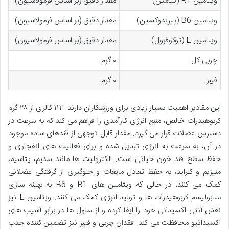
ویتامین B1 (تیامین)
مقدار دقیق (بر اساس فرمولاسیون)
ویتامین B6 (پیریدوکسین)
مقدار دقیق (بر اساس فرمولاسیون)
ویتامین E (توکوفرول)
مقدار دقیق (بر اساس فرمولاسیون)
چربی کل
۰ گرم
فیبر
۰ گرم
این مقادیر اهمیت بسیار زیادی برای ورزشکاران دارند. ۱۱۲ کالری از ۲۸ گرم
کربوهیدرات خالص، منبع انرژی کارآمدی را فراهم می کند که به سرعت در
دسترس عضلات قرار می گیرد. مقدار قابل توجهی از قندهای ساده موجود
در آن، به سرعت به انرژی تبدیل شده و برای فعالیت های انفجاری و
حفظ سطح قند خون حیاتی است. الکترولیت ها مانند سدیم، پتاسیم،
منیزیم و کلراید، به حفظ تعادل مایعات و جلوگیری از گرفتگی عضلانی
کمک می کنند، در حالی که ویتامین های B1 و B6 به بهینه سازی
متابولیسم کربوهیدرات ها و تولید انرژی کمک می کنند. ویتامین E نیز
نقش آنتی اکسیدانی خود را ایفا کرده و از سلول ها در برابر آسیب های
اکسیداتیو محافظت می کند. فقدان چربی و فیبر نیز تضمین کننده جذب