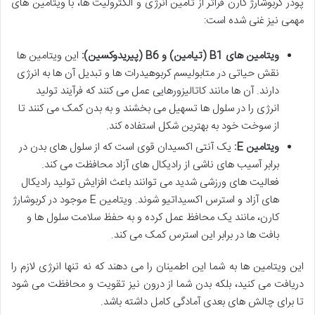
پودر کربوشارژ کارن فراتر از تأمین انرژی و الکترولیت ها، با ویتامین های
مهمی نیز غنی شده است:
ویتامین های B1 (تیامین) و B6 (پیریدوکسین):
این ویتامین ها
نقش حیاتی در متابولیسم کربوهیدرات ها و تبدیل آن ها به انرژی
دارند. آن ها مانند کاتالیزورهایی عمل می کنند که فرآیند تولید
انرژی را در سلول ها تسهیل می بخشند و به بدن کمک می کنند تا
از سوخت خود به بهترین شکل استفاده کند.
ویتامین E:
یک آنتی اکسیدان قوی است که از سلول های بدن در
برابر آسیب های ناشی از رادیکال های آزاد محافظت می کند.
فعالیت های ورزشی شدید می توانند باعث افزایش تولید رادیکال
های آزاد و استرس اکسیداتیو شوند. ویتامین E موجود در کربوشارژ
کارن، مانند یک محافظ عمل کرده و به حفظ سلامت سلول ها و
بافت ها در برابر این استرس کمک می کند.
این ویتامین ها به شما این اطمینان را می دهند که نه تنها انرژی لازم را
دریافت می کنید، بلکه بدن شما از درون نیز تقویت و محافظت می شود
تا برای چالش های بعدی آمادگی کامل داشته باشد.