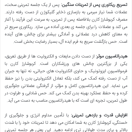
تسریع ریکاوری پس از تمرینات سنگین:
پس از یک جلسه تمرینی سخت،
عضلات شما نیاز مبرمی به بازسازی ذخایر گلیکوژن از دست رفته دارند.
مصرف کربوشارژ کارن بلافاصله پس از تمرین، به سرعت این فرآیند را آغاز
می کند و عضلات را برای جلسه ی بعدی آماده می سازد. ریکاوری سریع تر
به معنای کاهش درد عضلانی و آمادگی بیشتر برای چالش های آینده
است. حس بازگشت سریع به فرم ایده آل، بسیار رضایت بخش است.
هیدراتاسیون موثر:
از دست دادن مایعات و الکترولیت ها از طریق تعریق،
یکی از بزرگترین چالش های ورزشکاران است. کربوشارژ کارن با
فرمولاسیون ایزوتونیک و حاوی الکترولیت های حیاتی، نه تنها به جبران
آب از دست رفته کمک می کند، بلکه تعادل الکترولیتی بدن را نیز حفظ
می نماید. این هیدراتاسیون کامل و مؤثر، از گرفتگی عضلانی جلوگیری
کرده و به حفظ عملکرد بهینه بدن کمک می کند. حس شادابی و طراوت در
طول تمرین، تجربه ای است که با هیدراتاسیون مناسب به دست می آید.
افزایش قدرت و بازدهی تمرینی:
با تأمین مداوم انرژی و جلوگیری از
خستگی، کربوشارژ کارن به شما امکان می دهد تا تمرینات خود را با شدت
بالاتر و برای مدت طولانی تری ادامه دهید. این یعنی هر جلسه تمرینی