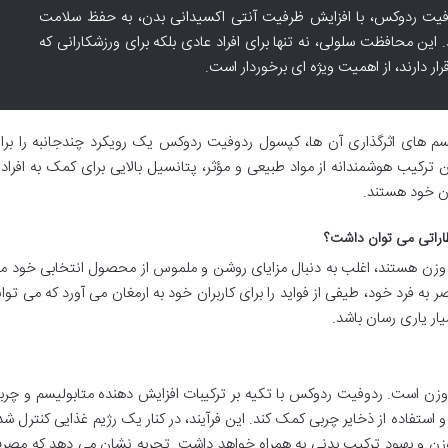
فیت ردوکس، با افزایش ظرفیت آنتی اکسیدانی بدن، به حفظ سلامت
ن محافظت سلولی، نه تنها برای افراد عادی بلکه برای ورزشکارانی که
 دارند، از اهمیت ویژه ای برخوردار است.
نیسم های اثرگذاری آن ها، کپسول ردوفیت ردوکس یک رویکرد چندجانبه را برا
ترکیب هوشمندانه از مواد طبیعی و مؤثر، پتانسیل بالایی برای کمک به افراد
زن خود هستند.
ظاراتی می توان داشت؟
 وزن هستند، اغلب به دنبال مزایای روشن و ملموس از محصول انتخابی خود م
ه فرد خود، طیفی از فواید را برای کاربران خود به ارمغان می آورد که می توان
ار یاری رسان باشد.
ن است. ردوفیت ردوکس با تکیه بر ترکیبات افزایش دهنده متابولیسم و چرب
 استفاده از ذخایر چربی کمک کند. این فرآیند، در کنار یک رژیم غذایی کنترل شد
زن و بهبود ترکیب بدنی به همراه خواهد داشت. تجربه نشان می دهد که مصر