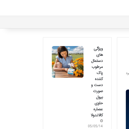
ویژگی
های
دستمال
مرطوب
پاک
کننده
دست و
صورت
بیول
حاوی
عصاره
کالاندولا
05/05/14