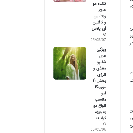
کننده مو
ی
حاوی
ویتامین
و کافئین
ی
آی پلاس
ی
05/05/07
ر
ویژگی
های
شامپو
مغذی و
ت
انرژی
ک
بخش 6
مورینگا
امو
مناسب
انواع مو
ن
به ویژه
ش
کراتینه
ی
05/05/06