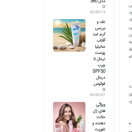
مدل 380
ش
د
05/05/13
د
نقد و
ی
بررسی
ن
کرم ضد
آفتاب
ه
سانیلیا
ط
پوست
ه
نرمال تا
چرب
SPF50
درمال
فوکوس
ت
ی
05/05/07
،
ویژگی
های ژل
حالت
ده
دهنده و
تقویت
ی