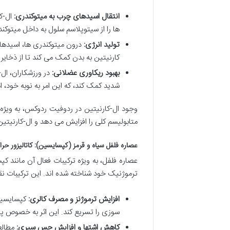
انتقال اسیدهای چرب به میتوکندری:
ال-کا
ها را از سیتوپلاسم سلول به داخل میتوکند
تولید انرژی:
درون میتوکندری ها، اسیدهای
کارنیتین به بدن کمک می کند تا از ذخایر 
بهبود ریکاوری عضلانی:
در ورزشکاران، ال
شدید کمک کند، که این امر به نوبه خود، ام
وجود ال-کارنیتین در ردوفیت ردوکس، به ویژه د
متابولیسم کلی را افزایش می دهد و ال-کارنیتین
عصاره فلفل سیاه و قرمز (کپسایسین): کاتالیزور حرا
عصاره فلفل، به ویژه ترکیبات فعال آن مانند ک
ترموژنیک خود شناخته شده اند. این ترکیبات نق
افزایش ترموژنز و مصرف کالری:
کپسایسین 
سوزی را تسریع کند. این اثر به خصوص 
کاهش اشتها و افزایش حس سیری:
مطالعا