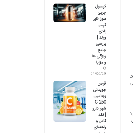
کپسول
چربی
سوز فایر
کپس
بادی
ورلد |
بررسی
جامع
ویژگی ها
و مزایا
04/06/29
ن
ی
قرص
جویدنی
ویتامین
C 250
شهر دارو
-
| نقد
-
کامل و
راهنمای