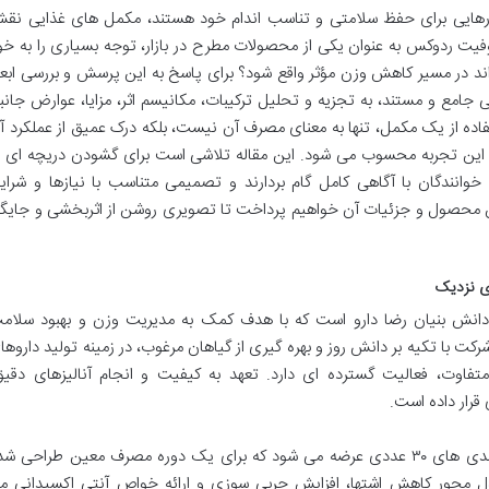
اهکارهایی برای حفظ سلامتی و تناسب اندام خود هستند، مکمل های غذایی نق
دوفیت ردوکس به عنوان یکی از محصولات مطرح در بازار، توجه بسیاری را به خو
واند در مسیر کاهش وزن مؤثر واقع شود؟ برای پاسخ به این پرسش و بررسی ابعا
مع و مستند، به تجزیه و تحلیل ترکیبات، مکانیسم اثر، مزایا، عوارض جانب
فاده از یک مکمل، تنها به معنای مصرف آن نیست، بلکه درک عمیق از عملکرد آ
ز این تجربه محسوب می شود. این مقاله تلاشی است برای گشودن دریچه ای ب
نندگان با آگاهی کامل گام بردارند و تصمیمی متناسب با نیازها و شرای
این محصول و جزئیات آن خواهیم پرداخت تا تصویری روشن از اثربخشی و جایگا
ی نزدیک
نش بنیان رضا دارو است که با هدف کمک به مدیریت وزن و بهبود سلام
رکت با تکیه بر دانش روز و بهره گیری از گیاهان مرغوب، در زمینه تولید داروها
فاوت، فعالیت گسترده ای دارد. تعهد به کیفیت و انجام آنالیزهای دقیق
قرار داده است.
ردوفیت ردوکس در قالب کپسول و در بسته بندی های ۳۰ عددی عرضه می شود که برای یک دوره مصرف معین طراحی ش
 محور کاهش اشتها، افزایش چربی سوزی و ارائه خواص آنتی اکسیدانی م