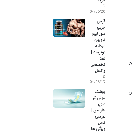
خرید
04/06/20
قرص
چربی
سوز لیپو
تروپین
مردانه
نوتریمد |
نقد
ن
تخصصی
و کامل
04/06/19
پوشک
ص
مولی کر
سوپر
هارتمن |
بررسی
کامل
ویژگی ها