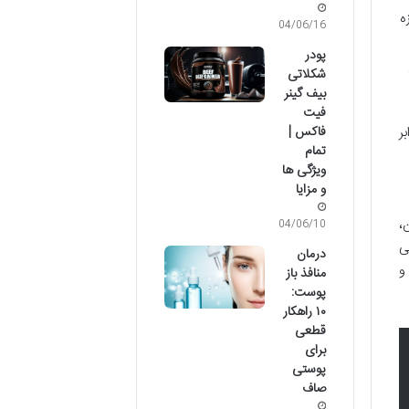
ه
04/06/16
پودر
شکلاتی
بیف گینر
فیت
ر
فاکس |
تمام
ویژگی ها
و مزایا
،
04/06/10
ی
درمان
و
منافذ باز
پوست:
۱۰ راهکار
قطعی
برای
پوستی
صاف