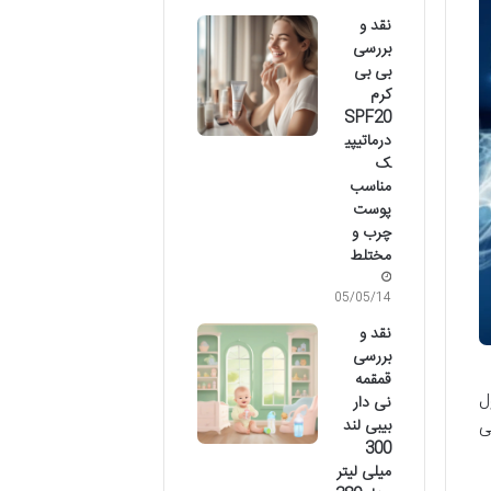
نقد و
بررسی
بی بی
کرم
SPF20
درماتیپی
ک
مناسب
پوست
چرب و
مختلط
05/05/14
نقد و
بررسی
قمقمه
ل
نی دار
بیبی لند
ی
300
میلی لیتر