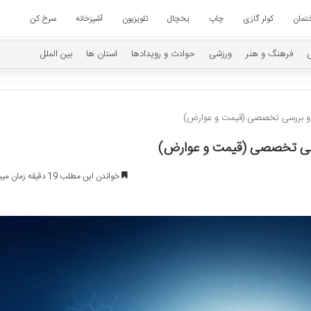
تمان
کولر گازی
چاپ
یخچال
تلویزیون
آشپزخانه
سرخ کن
فرهنگ و هنر
ورزشی
حوادث و رویدادها
استان ها
بین الملل
و بررسی تخصصی (قیمت و عوارض)
سی تخصصی (قیمت و عوارض)
خواندن این مطلب 19 دقیقه زمان میبرد