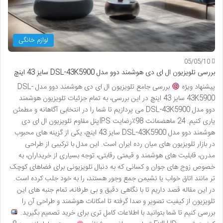
لوازم خانگی
05/05/10
بررسی تلویزیون ال ای دی هوشمند دوو مدل DSL-43K5900 سایز 43 اینچ
پیشنهاد ویژه
بررسی جامع تلویزیون ال ای دی هوشمند دوو مدل DSL-
43K5900 سایز 43 اینچ در این بررسی، به تمام جزئیات تلویزیون هوشمند
دوو مدل DSL-43K5900 می پردازیم تا شما را در انتخابی آگاهانه و مطمئن
یاری کنیم. 24 ماهضمانت 98٪رضایت IPSپنل مقاوم تلویزیون ال ای دی
هوشمند دوو مدل DSL-43K5900 سایز 43 اینچ، یکی از گزینه های محبوب
در بازار تلویزیون های میان رده ایران است. این مدل با ترکیبی از طراحی
مدرن، قابلیت های هوشمند و قیمتی رقابتی، توجه بسیاری از خریداران، به
خصوص زوج های جوان و کسانی که به دنبال تلویزیونی برای فضاهای کوچک
تر مانند اتاق خواب یا نشیمن جمع وجور هستند، را به خود جلب کرده است.
در این مقاله قصد داریم تا با نگاهی دقیق و بی طرفانه، تمام جنبه های این
تلویزیون از کیفیت تصویر و صدا گرفته تا امکانات هوشمند و طراحی آن را
بررسی کنیم تا شما بتوانید با اطلاعات کامل تری برای خرید تصمیم بگیرید.