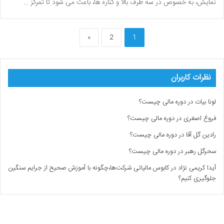
نمایش، به خصوص در سه طرف بالا و کناره ها، باعث می شود تا تمرکز …
»
2
1
نظرات کاربران
لونا بیات
در
دوره مالی چیست؟
فروغ اصغری
در
دوره مالی چیست؟
رادین گل آقا
در
دوره مالی چیست؟
سحرگل رهبر
در
دوره مالی چیست؟
آیدا کریمی نژاد
در
کابوس مالیاتی شرکت‌ها،چگونه با آموزش صحیح از جرایم سنگین
جلوگیری کنیم؟