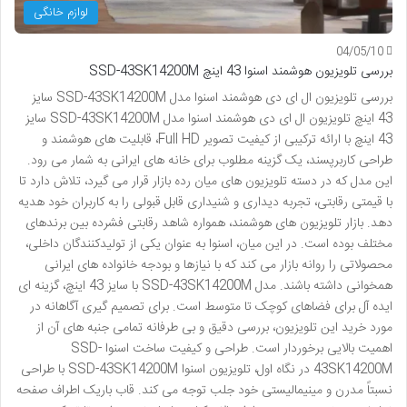
لوازم خانگی
04/05/10
بررسی تلویزیون هوشمند اسنوا 43 اینچ SSD-43SK14200M
بررسی تلویزیون ال ای دی هوشمند اسنوا مدل SSD-43SK14200M سایز
43 اینچ تلویزیون ال ای دی هوشمند اسنوا مدل SSD-43SK14200M سایز
43 اینچ با ارائه ترکیبی از کیفیت تصویر Full HD، قابلیت های هوشمند و
طراحی کاربرپسند، یک گزینه مطلوب برای خانه های ایرانی به شمار می رود.
این مدل که در دسته تلویزیون های میان رده بازار قرار می گیرد، تلاش دارد تا
با قیمتی رقابتی، تجربه دیداری و شنیداری قابل قبولی را به کاربران خود هدیه
دهد. بازار تلویزیون های هوشمند، همواره شاهد رقابتی فشرده بین برندهای
مختلف بوده است. در این میان، اسنوا به عنوان یکی از تولیدکنندگان داخلی،
محصولاتی را روانه بازار می کند که با نیازها و بودجه خانواده های ایرانی
همخوانی داشته باشند. مدل SSD-43SK14200M با سایز 43 اینچ، گزینه ای
ایده آل برای فضاهای کوچک تا متوسط است. برای تصمیم گیری آگاهانه در
مورد خرید این تلویزیون، بررسی دقیق و بی طرفانه تمامی جنبه های آن از
اهمیت بالایی برخوردار است. طراحی و کیفیت ساخت اسنوا SSD-
43SK14200M در نگاه اول، تلویزیون اسنوا SSD-43SK14200M با طراحی
نسبتاً مدرن و مینیمالیستی خود جلب توجه می کند. قاب باریک اطراف صفحه