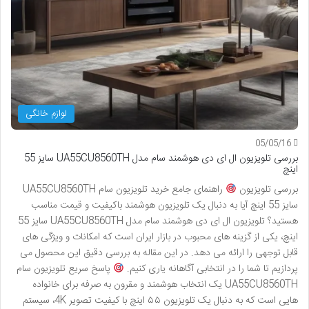
لوازم خانگی
05/05/16
بررسی تلویزیون ال ای دی هوشمند سام مدل UA55CU8560TH سایز 55
اینچ
بررسی تلویزیون
راهنمای جامع خرید تلویزیون سام UA55CU8560TH
سایز 55 اینچ آیا به دنبال یک تلویزیون هوشمند باکیفیت و قیمت مناسب
هستید؟ تلویزیون ال ای دی هوشمند سام مدل UA55CU8560TH سایز 55
اینچ، یکی از گزینه های محبوب در بازار ایران است که امکانات و ویژگی های
قابل توجهی را ارائه می دهد. در این مقاله به بررسی دقیق این محصول می
پردازیم تا شما را در انتخابی آگاهانه یاری کنیم.
پاسخ سریع تلویزیون سام
UA55CU8560TH یک انتخاب هوشمند و مقرون به صرفه برای خانواده
هایی است که به دنبال یک تلویزیون ۵۵ اینچ با کیفیت تصویر 4K، سیستم