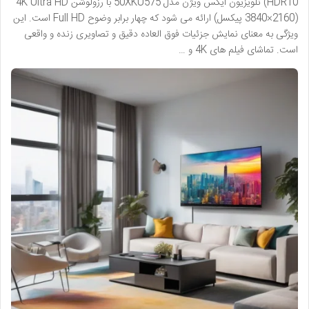
HDR10) تلویزیون ایکس ویژن مدل 50XKU575 با رزولوشن 4K Ultra HD
(3840×2160 پیکسل) ارائه می شود که چهار برابر وضوح Full HD است. این
ویژگی به معنای نمایش جزئیات فوق العاده دقیق و تصاویری زنده و واقعی
است. تماشای فیلم های 4K و …