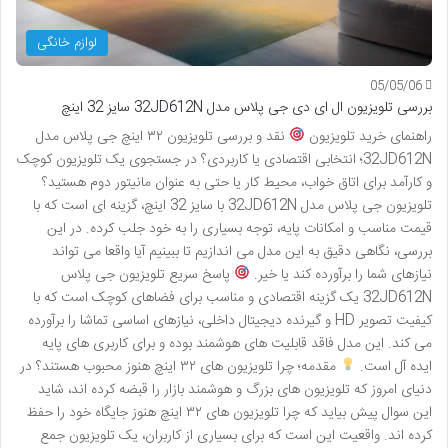
لوازم خانگی
05/05/06
بررسی تلویزیون ال ای دی جی پلاس مدل 32JD612N سایز 32 اینچ
راهنمای خرید تلویزیون
نقد و بررسی تلویزیون ۳۲ اینچ جی پلاس مدل
32JD612N؛ انتخابی اقتصادی یا کاربردی؟ در جستجوی یک تلویزیون کوچک
و کارآمد برای اتاق خواب، محیط کار یا حتی به عنوان مانیتور دوم هستید؟
تلویزیون جی پلاس مدل 32JD612N با سایز 32 اینچ، گزینه ای است که با
قیمت مناسب و امکانات پایه، توجه بسیاری را به خود جلب کرده. در این
بررسی، نگاهی دقیق به این مدل می اندازیم تا ببینیم آیا واقعا می تواند
نیازهای شما را برآورده کند یا خیر.
پاسخ سریع تلویزیون جی پلاس
32JD612N یک گزینه اقتصادی و مناسب برای فضاهای کوچک است که با
کیفیت تصویر HD و گیرنده دیجیتال داخلی، نیازهای اساسی تماشا را برآورده
می کند. این مدل فاقد قابلیت های هوشمند بوده و برای کاربری های پایه
ایده آل است.
مقدمه؛ چرا تلویزیون های ۳۲ اینچ هنوز محبوب هستند؟ در
دنیای امروز که تلویزیون های بزرگ و هوشمند بازار را قبضه کرده اند، شاید
این سوال پیش بیاید که چرا تلویزیون های ۳۲ اینچ هنوز جایگاه خود را حفظ
کرده اند. واقعیت این است که برای بسیاری از کاربران، یک تلویزیون جمع