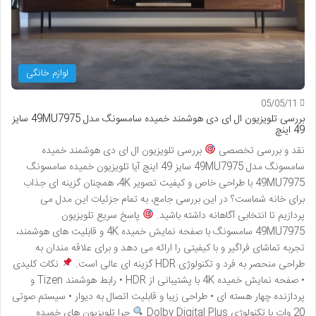
لوازم خانگی
05/05/11
بررسی تلویزیون ال ای دی هوشمند خمیده سامسونگ مدل 49MU7975 سایز
49 اینچ
نقد و بررسی تخصصی
بررسی تلویزیون ال ای دی هوشمند خمیده
سامسونگ مدل 49MU7975 سایز 49 اینچ آیا تلویزیون خمیده سامسونگ
49MU7975 با طراحی خاص و کیفیت تصویر 4K، همچنان گزینه ای جذاب
برای خانه شماست؟ در این بررسی جامع، به تمام جزئیات این مدل می
پردازیم تا انتخابی آگاهانه داشته باشید.
پاسخ سریع تلویزیون
49MU7975 سامسونگ با صفحه نمایش خمیده 4K و قابلیت های هوشمند،
تجربه تماشای فراگیر و با کیفیتی را ارائه می دهد و برای علاقه مندان به
طراحی منحصر به فرد و تکنولوژی HDR گزینه ای عالی است.
نکات کلیدی
• صفحه نمایش خمیده 4K با پشتیبانی از HDR • رابط هوشمند Tizen و
پردازنده چهار هسته ای • طراحی زیبا و قابلیت اتصال به دیوار • سیستم صوتی
20 وات با تکنولوژی Dolby Digital Plus
چرا تلویزیون های خمیده