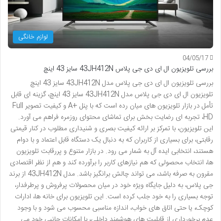
لوازم خانگی
04/05/17
بررسی تلویزیون ال ای دی جی پلاس 43JH412N سایز 43 اینچ
بررسی تلویزیون ال ای دی جی پلاس مدل 43JH412N سایز 43 اینچ
تلویزیون ال ای دی جی پلاس مدل 43JH412N سایز 43 اینچ، گزینه ای قابل
تأمل در بازار تلویزیون های میان رده است که با پنل +A و کیفیت تصویر Full
HD، تجربه ای رضایت بخش برای تماشای محتوای روزمره فراهم می آورد.
این تلویزیون، با تمرکز بر ارائه کیفیت بصری و شنیداری مطلوب در کنار قیمتی
رقابتی، برای بسیاری از کاربران که به دنبال یک دستگاه قابل اعتماد و با دوام
هستند، انتخابی ایده آل به شمار می رود. در بازار متنوع و پررقابت تلویزیون
ها، انتخاب محصولی که هم نیازهای کاربر را برآورده کند و هم از نظر اقتصادی
مقرون به صرفه باشد، می تواند چالش برانگیز باشد. مدل 43JH412N از برند
جی پلاس، به دلیل جایگاه ویژه خود در میان محصولات پرفروش و پرطرفدار،
توجه بسیاری را به خود جلب کرده است. این تلویزیون برای خانه ها، ادارات
کوچک، یا حتی اتاق های خواب، اندازه مناسبی محسوب می شود و با وجود
عدم برخورداری از قابلیت های هوشمند داخلی، با امکانات جانبی خود می