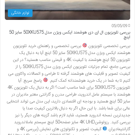
لوازم خانگی
05/05/09
بررسی تلویزیون ال ای دی هوشمند ایکس ویژن مدل 50XKU575 سایز 50
اینچ
بررسی تخصصی تلویزیون
بررسی تخصصی و راهنمای خرید تلویزیون
هوشمند ایکس ویژن مدل 50XKU575 سایز 50 اینچ آیا به دنبال یک
تلویزیون 50 اینچ هوشمند با کیفیت 4K و قیمتی مناسب هستید؟ در این
بررسی جامع، تمام جزئیات تلویزیون ایکس ویژن مدل 50XKU575 را از
کیفیت تصویر و قابلیت های هوشمند گرفته تا طراحی و اتصالات، واکاوی می
کنیم تا به شما در یک خرید هوشمندانه کمک کنیم.
پاسخ سریع: آیا
تلویزیون 50XKU575 برای شما مناسب است؟ اگر به دنبال یک تلویزیون 4K
هوشمند با سیستم عامل اندروید، طراحی مدرن و گارانتی معتبر مادیران در
سایز 50 اینچ هستید و بودجه ای اقتصادی دارید، این مدل می تواند انتخابی
عالی برای شما باشد. با این حال، اگر به دنبال بالاترین کیفیت صدا یا
جدیدترین نسخه اندروید هستید، شاید لازم باشد گزینه های دیگر را نیز
بررسی کنید. رزولوشن4K UHD سایز صفحه50 اینچ سیستم عاملاندروید
گارانتیمادیران
کیفیت تصویر و تکنولوژی های نمایش (بررسی 4K و