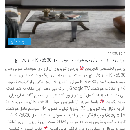
لوازم خانگی
05/05/12
بررسی تلویزیون ال ای دی هوشمند سونی مدل K-75S30 سایز 75 اینچ
بررسی تخصصی تلویزیون
بررسی تلویزیون ال ای دی هوشمند سونی مدل
K-75S30 سایز 75 اینچ در جستجوی تلویزیونی بزرگ و هوشمند برای خانه
خود هستید؟ مدل K-75S30 سونی با سایز 75 اینچ، ترکیبی از کیفیت تصویر
4K و امکانات هوشمند Google TV را ارائه می دهد. این مقاله به شما کمک
می کند تا با جزئیات کامل این تلویزیون آشنا شوید و تصمیم آگاهانه ای برای
خرید بگیرید.
پاسخ سریع: آیا تلویزیون سونی K-75S30 ارزش خرید دارد؟
اگر به دنبال یک تلویزیون 75 اینچ با کیفیت تصویر 4K، سیستم عامل هوشمند
Google TV و پردازشگر تصویر قدرتمند سونی هستید، مدل K-75S30 یک
گزینه جذاب و مقرون به صرفه در سال 2024 است. این تلویزیون برای تماشای
فیلم و سریال و استفاده روزمره خانگی عالی است.
نکات کلیدی • کیفیت