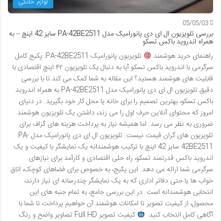
لوازم خانگی
05/05/03
بررسی تلویزیون ال ای دی پانورامیک مدل PA-42BE2511 سایز 42 اینچ – به
همراه اندروید باکس تسکو
راهنمای خرید هوشمند
تلویزیون پانورامیک PA-42BE2511: پکیج کامل
سرگرمی با اندروید باکس تسکو آیا به دنبال یک تلویزیون ۴۲ اینچ اقتصادی با
قابلیت های هوشمند هستید؟ این مقاله به شما کمک می کند تا با بررسی
دقیق تلویزیون ال ای دی پانورامیک مدل PA-42BE2511 به همراه اندروید
باکس تسکو، بهترین تصمیم را برای خانه یا محل کار خود بگیرید. در دنیای
امروز که محتوای آنلاین حرف اول را می زند، داشتن یک تلویزیون هوشمند
ضروری به نظر می رسد. اما همیشه نیاز به پرداخت هزینه های گزاف برای
تلویزیون های گران قیمت نیست. تلویزیون ال ای دی پانورامیک مدل PA-
42BE2511 سایز 42 اینچ با ترکیب هوشمندانه یک نمایشگر با کیفیت و یک
اندروید باکس قدرتمند تسکو، راه حلی اقتصادی و کارآمد برای نیازهای
سرگرمی شما ارائه می دهد. این پکیج، به خصوص برای فضاهای کوچک، اتاق
خواب ها یا حتی دفاتر اداری که به یک نمایشگر چندرسانه ای نیاز دارند،
انتخابی هوشمندانه است. در این بررسی جامع، به تمام جنبه های این
محصول، از کیفیت تصویر تا امکانات هوشمند آن خواهیم پرداخت تا شما با
آگاهی کامل انتخاب کنید.
کیفیت تصویر Full HD تصاویر واضح و رنگ