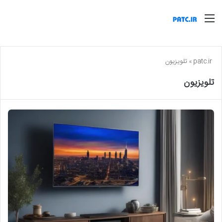
منو
patc.ir
»
تلویزیون
تلویزیون