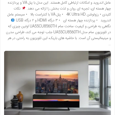
عامل اندروید و امکانات ارتباطی کامل هستند. این مدل با پنل VA و پردازنده
چهار هسته ای، تجربه ای روان و لذت بخش را ارائه می دهد.
نکات
کلیدی • رزولوشن 4K Ultra HD • پنل VA با کنتراست بالا • سیستم عامل
اندروید • پردازنده چهار هسته ای • ۳ درگاه HDMI و ۲ درگاه USB
نگاهی به طراحی و کیفیت ساخت سام UA55CU8560TH اولین چیزی که
در تلویزیون سام مدل UA55CU8560TH جلب توجه می کند، طراحی مدرن
و مینیمالیستی آن است. با حاشیه های باریک، این تلویزیون به راحتی در هر
…