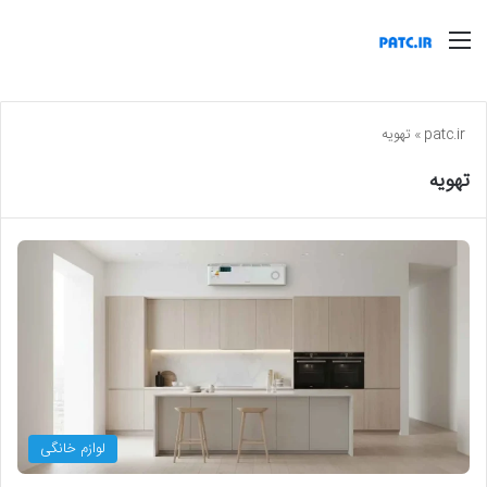
منو
patc.ir
»
تهویه
تهویه
لوازم خانگی