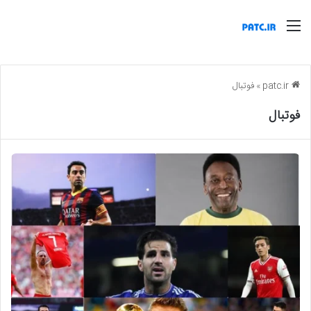
منو
patc.ir
»
فوتبال
فوتبال