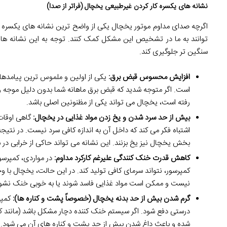
نشانه های یکسره کار کردن غیرطبیعی یخچال (فراتر از صدا)
اگرچه صدای مداوم موتور یخچال یکی از واضح ترین نشانه های یکسره کا
توانند به ما در تشخیص این مشکل کمک کنند. توجه به این نشانه ها 
سنگین تر جلوگیری کند.
افزایش محسوس قبض برق:
یکی از اولین و ملموس ترین پیامدها
است. اگر متوجه شدید که قبض برق ماهانه شما بدون دلیل موجه و ب
رفته است، یخچال می تواند یکی از مظنونین اصلی باشد.
بیش از حد سرد شدن و یخ زدن مواد غذایی در یخچال:
گاهی اوقات
اشتباه فکر می کند که داخل آن به اندازه کافی سرد نیست. در نتیجه
بخش یخچال نیز یخ بزنند. این نشانه می تواند حاکی از خرابی در 
کاهش قدرت خنک کنندگی علیرغم کارکرد مداوم:
در مواردی، کمپرسو
کمپرسور، نتواند سرمای کافی تولید کند. در این حالت، یخچال با وج
نیست و ممکن است مواد غذایی فاسد شوند یا به خوبی خنک نشون
گرم شدن بیش از حد بدنه یخچال (خصوصاً پشت و کناره ها):
کمپرس
درستی دفع شود. اگر سیستم خنک کننده دچار مشکل باشد (مانند کثی
شده و باعث داغ شدن بیش از حد پشت و کناره های آن می شود.