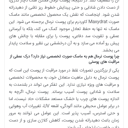
آن را تضعیف کنند. در نتیجه، پوست نرمال ممکن است دچار کدری،
از دست دادن شادابی و حتی پیدایش خطوط ریز ناشی از دهیدراته
شدن شود. اینجاست که نقش یک محصول تخصصی مانند ماسک
صورت Maxydrat کاوردرم برای پوست نرمال برجسته می شود. این
ماسک نه تنها به حفظ تعادل موجود کمک می کند، بلکه با آبرسانی
عمقی و تقویت سد دفاعی، پوست را برای مقابله با چالش های
پیش رو آماده می سازد و به آن درخششی بی نظیر و سلامت پایدار
می بخشد.
چرا پوست نرمال هم به ماسک صورت تخصصی نیاز دارد؟ درک عمقی از
مراقبت های پوستی
یکی از بزرگترین تصورات غلط در مورد مراقبت از پوست این است که
پوست نرمال به دلیل ماهیت متعادل خود، به محصولات تخصصی
و مراقبت های ویژه نیازی ندارد. این تفکر می تواند در بلندمدت به
سلامت و شادابی پوست آسیب برساند. پوست نرمال، اگرچه به
اندازه پوست های چرب یا خشک مستعد مشکلات حاد نیست، اما
در برابر عوامل محیطی مانند آلودگی، اشعه UV، تغییرات آب وهوایی
و حتی استرس، آسیب پذیر است. این عوامل می توانند به مرور
زمان باعث دهیدراته شدن پوست، کاهش کلاژن سازی و از دست
دادن خاصیت ارتجاعی آن شوند.