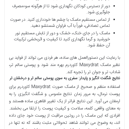
دور از دسترس کودکان نگهداری شود تا از هرگونه سوءمصرف
جلوگیری شود.
از تماس مستقیم ماسک با چشم ها خودداری کنید. در صورت
تماس تصادفی، فوراً با آب فراوان شستشو دهید.
ماسک را در جای خنک، خشک و دور از تابش مستقیم نور
خورشید و گرما نگهداری کنید تا کیفیت و اثربخشی ترکیبات
آن حفظ شود.
با رعایت این دستورالعمل های ساده، هر فردی می تواند از فواید بی
نظیر ماسک Maxydrat کاوردرم بهره مند شود و پوستی سالم تر،
شاداب تر و جوان تر را تجربه کند.
نتایج شگفت انگیز و پایدار: سفری به سوی پوستی سالم تر و درخشان تر
استفاده منظم و صحیح از ماسک صورت Maxydrat کاوردرم برای
پوست نرمال، به مرور زمان نتایج ملموس و شگفت انگیزی را به
ارمغان می آورد. این نتایج فراتر از یک تغییر ظاهری ساده هستند و
به معنای واقعی کلمه، سلامت و کیفیت پوست را ارتقا می بخشند.
افرادی که این ماسک را در روتین مراقبت از پوست خود جای داده
اند، به وضوح می توانند شاهد تحولاتی مثبت باشند که نه تنها در