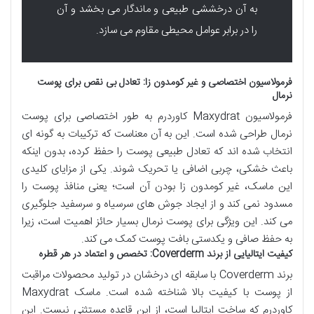
به آن درخششی طبیعی و ماندگار می بخشد و آن
را در برابر عوامل محیطی مقاوم می سازد.
فرمولاسیون اختصاصی و غیر کومدون زا: تعادل بی نقص برای پوست
نرمال
فرمولاسیون Maxydrat کاوردرم به طور اختصاصی برای پوست
نرمال طراحی شده است. این به آن معناست که ترکیبات به گونه ای
انتخاب شده اند که تعادل طبیعی پوست را حفظ کرده، بدون اینکه
باعث خشکی، چربی اضافی یا تحریک شوند. یکی از مزایای کلیدی
این ماسک، غیر کومدون زا بودن آن است؛ یعنی منافذ پوست را
مسدود نمی کند و از ایجاد جوش های سرسیاه و سرسفید جلوگیری
می کند. این ویژگی برای پوست نرمال بسیار حائز اهمیت است، زیرا
به حفظ صافی و یکدستی بافت پوست کمک می کند.
کیفیت ایتالیایی از برند Coverderm: تخصص و اعتماد در هر قطره
برند Coverderm با سابقه ای درخشان در تولید محصولات مراقبت
از پوست با کیفیت بالا شناخته شده است. ماسک Maxydrat
کاوردرم که ساخت ایتالیا است، از این قاعده مستثنی نیست. این