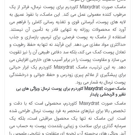
ماسک صورت Maxydrat کاوردرم برای پوست نرمال، فراتر از یک
مرطوب کننده معمولی عمل می کند. این ماسک، با نفوذ عمیق به
لایه های پوست، آبرسانی قوی و تغذیه رسانی کاملی را فراهم می
آورد که محصولات روزانه به تنهایی قادر به تأمین آن نیستند.
استفاده از ماسک به پوست فرصتی برای ترمیم، بازسازی و جذب
حداکثری مواد مغذی می دهد. این فرآیند نه تنها به حفظ رطوبت و
تعادل پوست کمک می کند، بلکه سد دفاعی طبیعی آن را نیز تقویت
می سازد و مقاومت پوست را در برابر آسیب های خارجی افزایش می
دهد. به این ترتیب، ماسک Maxydrat کاوردرم یک ابزار حیاتی
برای پیشگیری از علائم پیری زودرس و حفظ جوانی و درخشندگی
پوست نرمال به شمار می رود.
ماسک صورت Maxydrat کاوردرم برای پوست نرمال: ویژگی های بی
نظیر و اثربخشی پایدار
ماسک صورت Maxydrat کاوردرم، محصولی است که با دقت و
تخصص بالا برای نیازهای منحصر به فرد پوست نرمال طراحی شده
است. این ماسک نه تنها یک محصول مراقبتی است، بلکه یک
سرمایه گذاری برای سلامت و زیبایی بلندمدت پوست به حساب می
آید. ویژگی های برجسته آن، تجربه ای متفاوت و نتایجی ملموس را