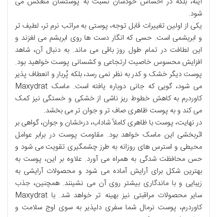
آینه، بلکه در احساس خودشان نسبت به پوستشان منعکس می
شود.
یکی از اولین تغییرات قابل توجه، پوستی به مراتب نرم تر، لطیف تر
و ابریشمی است. حسی که انگار دست ها روی ابریشم می لغزند و
این لطافت در تمام طول روز باقی می ماند. به دنبال آن، شاهد
افزایش محسوس خاصیت ارتجاعی و کشسانی پوست خواهید بود.
پوست دیگر خشک و کدر به نظر نمی رسد، بلکه پُربار و انعطاف پذیر
می شود، گویی که جانی دوباره یافته است. ماسک Maxydrat
کاوردرم به کاهش خطوط ریز ناشی از خشکی و خستگی نیز کمک
می کند و به پوست ظاهری صاف تر و جوان تر می بخشد.
در نهایت، پوست با ظاهری کاملاً شاداب، درخشان و جوان، گواهی بر
اثربخشی این ماسک خواهد بود. مقاومت پوست در برابر عوامل
محیطی و استرس های روزانه به طرز چشمگیری تقویت می شود و
حس محافظت شدگی به همراه می آورد. علاوه بر این، پوست به
بهترین شکل برای آرایش آماده می شود و محصولات آرایشی به
زیبایی و با ماندگاری بیشتر روی آن می نشینند. همچنین، جذب
سایر محصولات مراقبتی نیز بهینه تر خواهد شد. با Maxydrat
کاوردرم، پوست نرمال شما سفری دلپذیر به سوی اوج سلامت و