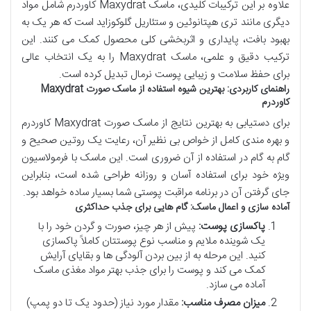
علاوه بر این ترکیبات کلیدی، ماسک Maxydrat کاوردرم شامل مواد
دیگری مانند تری هپتانوئین و ستئاریل گلوکوزاید است که هر یک به
بهبود بافت، پایداری و اثربخشی کلی محصول کمک می کنند. این
ترکیب دقیق و علمی، ماسک Maxydrat را به یک انتخاب عالی
برای حفظ سلامت و زیبایی پوست نرمال تبدیل کرده است.
راهنمای کاربردی: بهترین شیوه استفاده از ماسک صورت Maxydrat
کاوردرم
برای دستیابی به بهترین نتایج از ماسک صورت Maxydrat کاوردرم
و بهره مندی کامل از خواص بی نظیر آن، رعایت یک روتین صحیح و
گام به گام در استفاده از آن ضروری است. این ماسک با فرمولاسیون
ویژه خود برای استفاده آسان و روزانه طراحی شده است، بنابراین
جای گرفتن آن در برنامه مراقبت پوستی شما بسیار ساده خواهد بود.
آماده سازی و اعمال ماسک: گام هایی برای جذب حداکثری
پاکسازی پوست:
پیش از هر چیز، صورت و گردن خود را با
یک شوینده ملایم و مناسب نوع پوستتان کاملاً پاکسازی
کنید. این مرحله به از بین بردن آلودگی ها و بقایای آرایش
کمک می کند و پوست را برای جذب بهتر مواد مغذی ماسک
آماده می سازد.
میزان مصرف مناسب:
مقدار مورد نیاز (حدود یک تا دو پمپ)