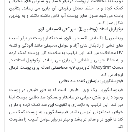
ترکیب به محافظت از پوست در برابر خشکی و استرس های محیطی
کمک کرده و به حفظ تعادل رطوبتی آن یاری می رساند. بتائین
باعث می شود سلول های پوست آب کافی داشته باشند و به بهترین
شکل عمل کنند.
توکوفریل استات (ویتامین E): سپر آنتی اکسیدانی قوی
ویتامین E یک آنتی اکسیدان قوی است که از پوست در برابر آسیب
های ناشی از رادیکال های آزاد و عوامل محیطی مانند آلودگی و اشعه
UV محافظت می کند. این ترکیب به سلامت کلی پوست کمک کرده
و به حفظ جوانی و شادابی آن یاری می رساند. توکوفریل استات در
ماسک Maxydrat کاوردرم، لایه محافظتی اضافه برای پوست نرمال
ایجاد می کند.
فیتوسفنگوزین: بازسازی کننده سد دفاعی
فیتوسفنگوزین یک چربی طبیعی است که به طور طبیعی در پوست
وجود دارد و نقش حیاتی در ساختار و عملکرد سد دفاعی پوست ایفا
می کند. این ترکیب به بازسازی و تقویت این سد کمک کرده و دارای
خواص ضدالتهابی نیز می باشد. فیتوسفنگوزین به پوست کمک می
کند تا قوی تر و سالم تر باشد و بهتر در برابر عوامل آسیب زا مقاومت
کند.