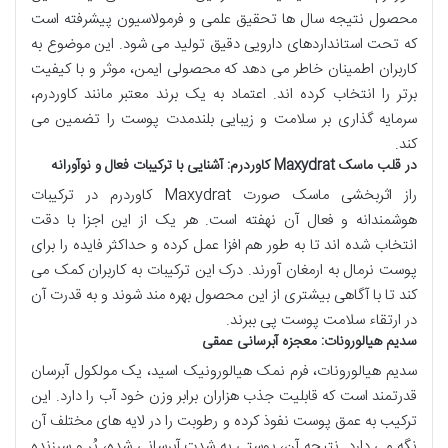
محصول نتیجه سال ها تحقیق علمی و فرمولاسیون پیشرفته است
که تحت استانداردهای دارویی دقیق تولید می شود. این موضوع به
کاربران اطمینان خاطر می دهد که محصولی ایمن، موثر و با کیفیت
برتر را انتخاب کرده اند. اعتماد به یک برند معتبر مانند کاوردرم،
سرمایه گذاری بر سلامت و زیبایی بلندمدت پوست را تضمین می
کند.
در قلب ماسک Maxydrat کاوردرم: آشنایی با ترکیبات فعال و نوآورانه
راز اثربخشی ماسک صورت Maxydrat کاوردرم در ترکیبات
هوشمندانه و فعال آن نهفته است. هر یک از این اجزا با دقت
انتخاب شده اند تا به طور هم افزا عمل کرده و حداکثر فایده را برای
پوست نرمال به ارمغان آورند. درک این ترکیبات به کاربران کمک می
کند تا با آگاهی بیشتری از این محصول بهره مند شوند و به قدرت آن
در ارتقاء سلامت پوست پی ببرند.
سدیم هیالورونات: معجزه آبرسانی عمقی
سدیم هیالورونات، فرم نمک هیالورونیک اسید، یک مولکول آبرسان
قدرتمند است که قابلیت جذب هزاران برابر وزن خود آب را دارد. این
ترکیب به عمق پوست نفوذ کرده و رطوبت را در لایه های مختلف آن
نگه می دارد. نتیجه آن، پوستی به شدت آبرسانی شده، پُر و سرزنده