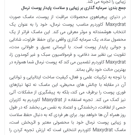
زیبایی را تجربه می کند.
جمع بندی: سرمایه گذاری بر زیبایی و سلامت پایدار پوست نرمال
در دنیای پرهیاهوی محصولات مراقبت از پوست، ماسک صورت
Maxydrat کاوردرم مناسب پوست نرمال، خود را به عنوان یک
انتخاب هوشمندانه و موثر معرفی می کند. این ماسک فراتر از یک
محصول ساده، یک سرمایه گذاری واقعی برای حفظ طراوت، شادابی
و جوانی پایدار پوست است. با آبرسانی عمیق و طولانی مدت،
تقویت بی نظیر سد دفاعی، و فرمولاسیون سبک و غیر کومدون زا،
Maxydrat کاوردرم تضمین می کند که پوست نرمال شما همواره در
بهترین حالت خود باقی بماند.
با توجه به ترکیبات علمی و فعال، کیفیت ساخت ایتالیایی و توانایی
آن در مقابله با چالش های محیطی، این ماسک نه تنها نیازهای
فوری پوست را برطرف می کند، بلکه به پیشگیری از مشکلات آتی
نیز کمک می کند. تجربه استفاده از Maxydrat کاوردرم به کاربران
حسی از لطافت، درخشندگی و اعتماد به نفس می بخشد که در طول
روز همراه آن ها خواهد بود. برای هر فردی که به دنبال حفظ سلامت
و زیبایی پوست نرمال خود با محصولی معتبر و اثربخش است،
ماسک Maxydrat کاوردرم انتخابی است که ارزش تجربه کردن را