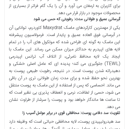
برای کاربران به ارمغان می آورد و آن را یک گام فراتر از بسیاری از
محصولات موجود در بازار قرار می دهد.
آبرسانی عمیق و طولانی مدت: رطوبتی که حس می شود
یکی از مهمترین کارکردهای ماسک Maxydrat کاوردرم، توانایی آن
در آبرسانی فوق العاده عمیق و پایدار است. فرمولاسیون پیشرفته
این ماسک به گونه ای طراحی شده که مولکول های آب را در تمام
لایه های اپیدرم به حداکثر میزان ممکن می رساند. این ماسک با
ایجاد یک لایه محافظ نامرئی، از اتلاف آب ترانس اپیدرمی
(TEWL) جلوگیری می کند؛ پدیده ای که عامل اصلی خشکی و
دهیدراته شدن پوست است. در نتیجه، رطوبت طبیعی پوست به
بهترین نحو حفظ شده و برای مدت زمان طولانی تری در آن باقی
می ماند. احساسی که پس از استفاده از این ماسک به پوست منتقل
می شود، حسی از لطافت، نرمی و انعطاف پذیری بی نظیر است که
تا ساعت ها ماندگار خواهد بود و پوست را سرشار از طراوت نشان
می دهد.
تقویت سد دفاعی پوست: محافظی قوی در برابر عوامل آسیب زا
سد هیدرولیپیدی پوست، لایه محافظی حیاتی است که وظیفه دارد
پوست را در برابر عوامل بیماری زا، آلودگی ها، مواد شیمیایی و از