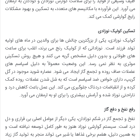
طیف وسیعی از فواید را برای سلامت گوارش نوزادان و کودکان به ارمغان
می آورد. این فرآورده با مکانیسم های متعدد، به تسکین و بهبود مشکلات
رایج گوارشی کمک می کند.
تسکین کولیک نوزادی
کولیک نوزادی، یکی از بزرگترین چالش ها برای والدین در ماه های اولیه
تولد فرزند است. نوزادانی که از کولیک رنج می برند، اغلب برای ساعت
های طولانی و بدون دلیل مشخص گریه می کنند و هیچ روش تسکینی
موثری به نظر نمی رسد. این وضعیت معمولاً به دلیل اسپاسم های
عضلات صاف روده و تجمع گاز ایجاد می شود. عصاره شوید موجود در گل
گریپ، دارای خواص ضد اسپاسم است که به شل شدن عضلات روده کمک
کرده و از انقباضات دردناک جلوگیری می کند. این عمل باعث کاهش درد و
ناراحتی نوزاد شده و آرامش بیشتری را برای او به ارمغان می آورد.
رفع نفخ و دفع گاز
نفخ و تجمع گاز در شکم نوزادان، یکی دیگر از عوامل اصلی بی قراری و دل
درد است. سیستم گوارشی نوزاد هنوز به طور کامل توسعه نیافته است و
به همین دلیل، هضم برخی غذاها یا شیر می تواند منجر به تولید گاز زیاد