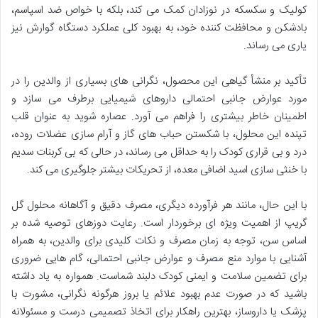
کولیک و سکسکه در نوزادان کمک می کند، بلکه با خواص ضد اسپاسم،
بادشکن و محافظت کننده خود، به بهبود کلی عملکرد دستگاه گوارش نیز
یاری می رساند.
تأکید بر منشأ گیاهی این محصول، نگرانی های بسیاری از والدین را در
مورد عوارض جانبی احتمالی داروهای شیمیایی برطرف می سازد و
اطمینان خاطر بیشتری را فراهم می آورد. عصاره شوید به عنوان قلب
تپنده این محلول، با شکستن حباب های گاز و آرام سازی عضلات روده،
درد و بی قراری کودک را به حداقل می رساند، در حالی که بی کربنات سدیم
با خنثی سازی اسید اضافی معده، از تحریکات بیشتر جلوگیری می کند.
با این حال، مانند هر فرآورده دیگری، مصرف دقیق و آگاهانه محلول گل
گریپ از اهمیت ویژه ای برخوردار است. رعایت دوزهای توصیه شده بر
اساس سن، توجه به زمان مصرف و نکات کلیدی برای والدین، به همراه
آشنایی با موارد منع مصرف و عوارض جانبی احتمالی، گام هایی ضروری
برای تضمین سلامت و ایمنی کودک دلبند شماست. همواره به یاد داشته
باشید که در صورت عدم بهبود علائم یا بروز هرگونه نگرانی، مشورت با
پزشک یا داروساز، بهترین راهکار برای اتخاذ تصمیمی درست و مسئولانه