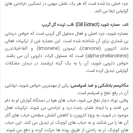
جزء اصلی بنا شده است که هر یک نقش مهمی در تسکین ناراحتی های
گوارشی ایفا می کنند.
الف. عصاره شوید (Dill Extract): قلب تپنده گل گریپ
عصاره شوید، جزء اصلی و فعال محلول گل گریپ است که خواص درمانی
بی شماری برای آن شناخته شده است. این عصاره غنی از ترکیبات فعالی
مانند کاروون (carvone)، لیمونن (limonene) و آلفا-فیلاندرن
(alpha-phellandrene) است که مسئول اثرات دارویی آن می باشند.
خواص دارویی شوید، آن را به یک گیاه ارزشمند در درمان مشکلات
گوارشی تبدیل کرده است.
مکانیسم بادشکنی و ضد اسپاسمی:
یکی از مهمترین خواص شوید، توانایی
آن در رفع نفخ و اسپاسم است.
وقتی نوزاد دچار نفخ می شود، حباب های هوا در دستگاه گوارش او به دام
می افتند و با ایجاد فشار، باعث درد و ناراحتی می شوند. ترکیبات فعال
موجود در شوید، به ویژه کاروون، با کاهش کشش سطحی حباب های گاز،
آن ها را می شکنند و به حباب های کوچک تر تبدیل می کنند. این حباب
های کوچک تر به راحتی از طریق روده ها حرکت کرده و دفع می شوند.