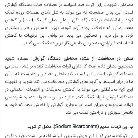
همزمان، شوید دارای اثرات ضد اسپاسم بر عضلات صاف دستگاه گوارش
است. این بدان معناست که می تواند به شل شدن عضلات روده کمک
کرده و انقباضات دردناک (که یکی از علل اصلی کولیک است) را کاهش
دهد. زمانی که عضلات روده آرام شوند، نوزاد احساس راحتی بیشتری
کرده و دل درد او تسکین می یابد. در واقع، این ترکیبات با کاهش
انقباضات غیرارادی، به جریان طبیعی گاز در روده کمک می کنند.
نقش در محافظت از غشاء مخاطی دستگاه گوارش:
عصاره شوید
همچنین نشان داده است که دارای اثرات محافظت کننده بر غشاء مخاطی
دستگاه گوارش است. این غشاء، لایه داخلی معده و روده است که از آن
ها در برابر اسیدها و آنزیم های گوارشی محافظت می کند. شوید با تقویت
این لایه محافظتی، می تواند به کاهش تحریکات و التهابات احتمالی در
دستگاه گوارش نوزاد کمک کند. علاوه بر این، مصرف عصاره شوید می
تواند اسیدیته و میزان اسید در مجاری گوارش را کاهش دهد که خود به
کاهش سوزش و ناراحتی کمک می کند.
ب. بی کربنات سدیم (Sodium Bicarbonate): مکمل اثر شوید
بی کربنات سدیم که با نام جوش شیرین نیز شناخته می شود، جزء دیگری