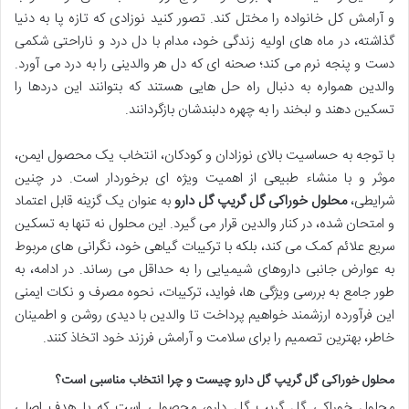
و آرامش کل خانواده را مختل کند. تصور کنید نوزادی که تازه پا به دنیا
گذاشته، در ماه های اولیه زندگی خود، مدام با دل درد و ناراحتی شکمی
دست و پنجه نرم می کند؛ صحنه ای که دل هر والدینی را به درد می آورد.
والدین همواره به دنبال راه حل هایی هستند که بتوانند این دردها را
تسکین دهند و لبخند را به چهره دلبندشان بازگردانند.
با توجه به حساسیت بالای نوزادان و کودکان، انتخاب یک محصول ایمن،
موثر و با منشاء طبیعی از اهمیت ویژه ای برخوردار است. در چنین
شرایطی،
محلول خوراکی گل گریپ گل دارو
به عنوان یک گزینه قابل اعتماد
و امتحان شده، در کنار والدین قرار می گیرد. این محلول نه تنها به تسکین
سریع علائم کمک می کند، بلکه با ترکیبات گیاهی خود، نگرانی های مربوط
به عوارض جانبی داروهای شیمیایی را به حداقل می رساند. در ادامه، به
طور جامع به بررسی ویژگی ها، فواید، ترکیبات، نحوه مصرف و نکات ایمنی
این فرآورده ارزشمند خواهیم پرداخت تا والدین با دیدی روشن و اطمینان
خاطر، بهترین تصمیم را برای سلامت و آرامش فرزند خود اتخاذ کنند.
محلول خوراکی گل گریپ گل دارو چیست و چرا انتخاب مناسبی است؟
محلول خوراکی گل گریپ گل دارو، محصولی است که با هدف اصلی