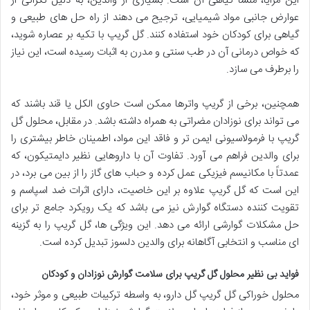
این مزایا، منشأ گیاهی آن است. بسیاری از والدین، به دلیل نگرانی از
عوارض جانبی مواد شیمیایی، ترجیح می دهند از راه حل های طبیعی و
گیاهی برای کودکان خود استفاده کنند. گل گریپ با تکیه بر عصاره شوید،
که خواص درمانی آن در طب سنتی و مدرن به اثبات رسیده است، این نیاز
را برطرف می سازد.
همچنین، برخی از گریپ واترها ممکن است حاوی الکل یا قند باشند که
می تواند برای نوزادان مضراتی به همراه داشته باشد. در مقابل، محلول گل
گریپ با فرمولاسیونی ایمن تر و فاقد این مواد، اطمینان خاطر بیشتری را
برای والدین فراهم می آورد. تفاوت آن با داروهایی نظیر دایمتیکون، که
عمدتاً با مکانیسم فیزیکی عمل کرده و حباب های گاز را از بین می برد، در
این است که گل گریپ علاوه بر این خاصیت، دارای اثرات ضد اسپاسم و
تقویت کننده دستگاه گوارش نیز می باشد که یک رویکرد جامع تر برای
حل مشکلات گوارشی ارائه می دهد. این ویژگی ها، گل گریپ را به گزینه
ای مناسب و انتخابی آگاهانه برای والدین دلسوز تبدیل کرده است.
فواید بی نظیر محلول گل گریپ برای سلامت گوارش نوزادان و کودکان
محلول خوراکی گل گریپ گل دارو، به واسطه ترکیبات طبیعی و موثر خود،