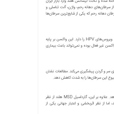
اسیل MSD هلند یکی از پیشرفته‌ترین واکسن‌های پیشگیری از ویروس HPV است که توسط شرکت Merck ساخته شده و تحت لیسانس هلند وارد بازار ایران
ز سرطان‌های دهانه رحم، واژن، آلت تناسلی و
ن دهانه رحم که یکی از شایع‌ترین سرطان‌ها
واکسن گارداسیل MSD هلند به صورت ۹ ظرفیتی تولید می‌شود و قابلیت حفاظت در برابر ۹ نوع از پرخطرترین و شایع‌ترین ویروس‌های HPV را دارد. این واکسن بر پایه
کسن غیر فعال بوده و نمی‌تواند باعث بیماری
‌های سر و گردن پیشگیری می‌کند. مطالعات نشان
شیوع این سرطان‌ها را به شدت کاهش دهد.
این واکسن نسبت به نمونه‌های ۴ ظرفیتی یا واکسن‌های تولید برخی کشورها، پوشش وسیع‌تری از ویروس‌ها را ارائه می‌دهد. علاوه بر این، گارداسیل MSD هلند از نظر
اما از نظر اثربخشی و اعتبار جهانی یکی از