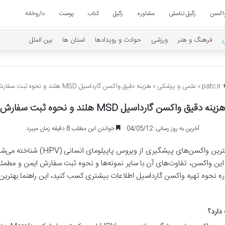
اکسن
زگیل تناسلی
مشاوره
زگیل
کتاب
پوست
داروخانه
فرهنگ و هنر
ورزشی
حوادث و رویدادها
استان ها
بین الملل
patc.ir
»
علمی و پزشکی
»
هزینه دقیق واکسن گارداسیل MSD هلند و نحوه ثبت سفارش
زینه دقیق واکسن گارداسیل MSD هلند و نحوه ثبت سفارش
آخرین به روز رسانی: 04/05/12
خواندن این مطلب 8 دقیقه زمان میبرد
واکسن گارداسیل MSD هلند به‌عنوان یکی 
 این واکسن، تفاوت‌های آن با سایر نمونه‌ها و نحوه ثبت سفارش ایمن و مطمئن 
ره نحوه تهیه واکسن گارداسیل اطلاعات بیشتری کسب کنید، این راهنما بهتری