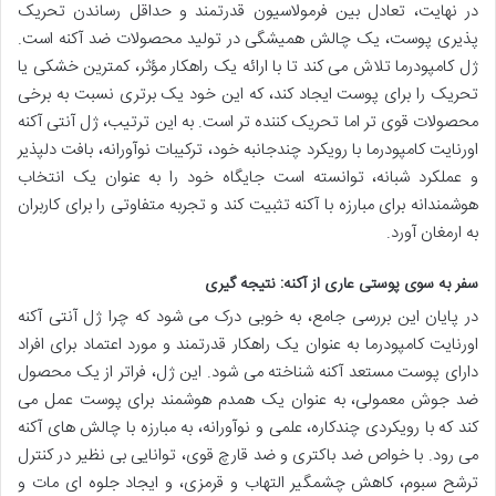
در نهایت، تعادل بین فرمولاسیون قدرتمند و حداقل رساندن تحریک
پذیری پوست، یک چالش همیشگی در تولید محصولات ضد آکنه است.
ژل کامپودرما تلاش می کند تا با ارائه یک راهکار مؤثر، کمترین خشکی یا
تحریک را برای پوست ایجاد کند، که این خود یک برتری نسبت به برخی
محصولات قوی تر اما تحریک کننده تر است. به این ترتیب، ژل آنتی آکنه
اورنایت کامپودرما با رویکرد چندجانبه خود، ترکیبات نوآورانه، بافت دلپذیر
و عملکرد شبانه، توانسته است جایگاه خود را به عنوان یک انتخاب
هوشمندانه برای مبارزه با آکنه تثبیت کند و تجربه متفاوتی را برای کاربران
به ارمغان آورد.
سفر به سوی پوستی عاری از آکنه: نتیجه گیری
در پایان این بررسی جامع، به خوبی درک می شود که چرا ژل آنتی آکنه
اورنایت کامپودرما به عنوان یک راهکار قدرتمند و مورد اعتماد برای افراد
دارای پوست مستعد آکنه شناخته می شود. این ژل، فراتر از یک محصول
ضد جوش معمولی، به عنوان یک همدم هوشمند برای پوست عمل می
کند که با رویکردی چندکاره، علمی و نوآورانه، به مبارزه با چالش های آکنه
می رود. با خواص ضد باکتری و ضد قارچ قوی، توانایی بی نظیر در کنترل
ترشح سبوم، کاهش چشمگیر التهاب و قرمزی، و ایجاد جلوه ای مات و