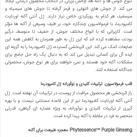
تنوع جوش ها و آکنه ها، چالش بزرگی در انتخاب محصول درمانی ایجاد
می کند. از جوش های التهابی و قرمز گرفته تا جوش های سرسیاه و
سرسفید، هر کدام به رویکردی خاص نیاز دارند. ژل آنتی آکنه اورنایت
کامپودرما، با فرمولاسیون چندکاره خود، بر طیف وسیعی از آکنه ها مؤثر
است. کاربرانی که با انواع مختلف جوش، از خفیف تا متوسط، درگیر
بودند، مشاهده کرده اند که این ژل به طور همزمان به کاهش همه این
ضایعات کمک می کند. این اثربخشی گسترده، ژل کامپودرما را به گزینه ای
ایده آل برای کسانی تبدیل می کند که به دنبال یک راه حل جامع برای
مشکلات آکنه خود هستند و نمی خواهند برای هر نوع جوش، محصولی
جداگانه استفاده کنند.
قلب فرمولاسیون: ترکیبات کلیدی و نوآورانه ژل کامپودرما
راز اثربخشی هر محصول مراقبت از پوست، در ترکیبات آن نهفته است. ژل
آنتی آکنه اورنایت کامپودرما نیز از این قاعده مستثنی نیست و با بهره
گیری از ترکیبات کلیدی و نوآورانه، به ویژه عصاره ای گیاهی، قدرتی
منحصر به فرد در مقابله با آکنه پیدا کرده است.
Phytessence™ Purple Ginseng: معجزه طبیعت برای آکنه