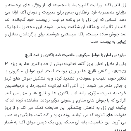
ژل آنتی آکنه اورنایت کامپودرما، با مجموعه ای از ویژگی های برجسته و
مزایای منحصر به فرد، راهکاری جامع برای مدیریت و درمان آکنه ارائه می
دهد. کسانی که این ژل را در برنامه مراقبت از پوست خود گنجانده اند،
اغلب از تأثیرات چندگانه آن شگفت زده می شوند. این محصول، تنها یک
ضد جوش ساده نیست، بلکه سیستمی هوشمند برای بازگرداندن تعادل و
زیبایی به پوست است.
مبارزه بی امان با عوامل میکروبی: خاصیت ضد باکتری و ضد قارچ
یکی از دلایل اصلی بروز آکنه، فعالیت بیش از حد باکتری ها، به ویژه P.
acnes، و گاهی قارچ ها بر روی پوست است. این عوامل میکروبی با
تکثیر خود، التهاب و عفونت را تشدید کرده و به تشکیل جوش های قرمز
و چرکی منجر می شوند. ژل آنتی آکنه اورنایت کامپودرما، با فرمولاسیون
خود، به صورت مؤثری رشد این باکتری ها و قارچ ها را مهار می کند.
افرادی که با جوش های مقاوم و عفونی درگیر بودند، مشاهده کرده اند که
چگونه این ژل به کاهش چشمگیر این ضایعات کمک می کند و از بروز
عفونت های ثانویه که می توانند روند بهبود را کند کنند، جلوگیری به عمل
می آورد. این خاصیت، پایه ای محکم برای یک درمان موفق آکنه به شمار
می رود.