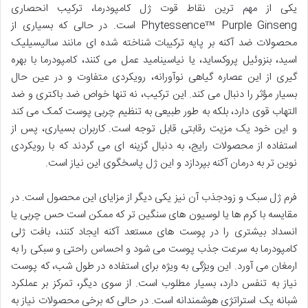
یکی از مهم ترین نقاط قوت ژل کامپودرما، ترکیب انحصاری
Phytessence™ Purple Ginseng است. در حالی که بسیاری از
محصولات ضد آکنه بر پایه ترکیبات شناخته شده ای مانند سالیسیلیک
اسید، بنزوئیل پروکساید، یا نیاسینامید عمل می کنند، کامپودرما با بهره
گیری از این عصاره گیاهی نوآورانه، رویکردی متفاوت و در عین حال
بسیار مؤثر را دنبال می کند. این ترکیب، نه تنها خواص ضد باکتری و ضد
التهاب قوی دارد، بلکه به طور طبیعی به تنظیم چربی پوست کمک می کند
و این خود یک مزیت رقابتی قابل توجه است. کاربران بسیاری، پس از
استفاده از محصولات رایج، به دنبال گزینه ای می گردند که با رویکردی
نوین تر به درمان آکنه بپردازد و این ژل پاسخگوی این نیاز است.
فرم ژل سبک و زودجذب آن نیز یکی دیگر از مزایای این محصول است. در
مقایسه با کرم ها یا لوسیون های سنگین تر که ممکن است حس چربی یا
انسداد بیشتری را در پوست های مستعد آکنه ایجاد کنند، بافت ژلی
کامپودرما به سرعت جذب پوست می شود و احساس راحتی و سبکی را به
ارمغان می آورد. این ویژگی به ویژه برای استفاده در طول شب، که پوست
نیاز به تنفس دارد، بسیار مطلوب است. از سوی دیگر، تمرکز بر عملکرد
شبانه یک استراتژی هوشمندانه است. در حالی که برخی محصولات نیاز به