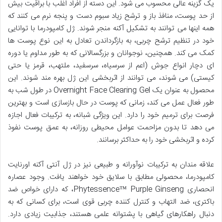
یک گزینه عالی محسوب می شود. این دسته از افراد اغلب با براقیت بیش
از حد پوست، منافذ باز و ترشح زیاد سبوم دست و پنجه نرم می کنند که
همه اینها می توانند به تشکیل آکنه منجر شوند. ژل کامپودرما با توانایی
خود در تنظیم ترشح چربی، به بازگرداندن تعادل به این نوع پوست ها
کمک می کند. همچنین، نوجوانان و بزرگسالانی که به طور مداوم یا دوره
ای دچار انواع جوش (اعم از سرسیاه، سرسفید، ملتهب، قرمز یا حتی
کیستی) می شوند، می توانند از اثربخشی این ژل بهره مند شوند. این
محصول به عنوان یک Overnight Face Clearing Gel در طول شب به
طور فعال عمل می کند، زمانی که پوست در حال بازسازی است و بهترین
فرصت برای ترمیم خود را دارد. این ویژگی شبانه، به ترکیبات فعال اجازه
می دهد تا بدون مزاحمت عوامل محیطی روزانه، به عمق پوست نفوذ
کرده و اثربخشی خود را به حداکثر برسانند.
علاقه مندان به ترکیبات نوآورانه و طبیعی نیز در ژل آنتی آکنه اورنایت
کامپودرما، محصولی مطابق با سلایق خود خواهند یافت. وجود عصاره
انحصاری Phytessence™ Purple Ginseng، که دارای خواص ضد
باکتری، ضد التهاب و کنترل کننده چربی قوی است، برای کسانی که به
دنبال راهکارهای گیاهی با پشتوانه علمی هستند، جذابیت زیادی دارد.