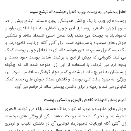
تعادل بخشیدن به پوست چرب: کنترل هوشمندانه ترشح سبوم
پوست های چرب با یک چالش همیشگی روبرو هستند: ترشح بیش از حد
سبوم (چربی طبیعی پوست). این چربی اضافی، نه تنها ظاهری براق و
ناخوشایند به پوست می دهد، بلکه عامل اصلی انسداد منافذ و تشکیل
جوش های سرسیاه و سرسفید است. ژل آنتی آکنه اورنایت کامپودرما، با
مکانیسم کنترل سبوم، به طور هوشمندانه ای به تعادل چربی پوست کمک
می کند. کاربرانی که پیش از این با براقیت شدید پوست خود دست و
پنجه نرم می کردند، با استفاده از این ژل متوجه شده اند که چگونه
پوستشان به تدریج مات تر شده و کمتر دچار گرفتگی منافذ می شود. این
ویژگی، به بهبود بافت کلی پوست و کاهش تعداد جوش های جدید کمک
شایانی می کند و زمینه را برای داشتن پوستی سالم تر فراهم می آورد.
التیام بخش التهابات: کاهش قرمزی و تسکین پوست
جوش های ملتهب و قرمز، نه تنها دردناک هستند، بلکه می توانند ظاهری
ناخوشایند و تحریک شده به پوست بدهند. یکی از ویژگی های برجسته
ژل آنتی آکنه اورنایت کامپودرما، توانایی آن در کاهش التهاب و قرمزی
پوست است. کسانی که از جوش های فعال و ملتهب رنج می بردند، پس