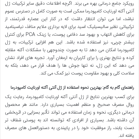
رویکرد جامع درمانی بهره می برند. اگرچه اطلاعات دقیق سایر ترکیبات ژل
آنتی آکنه اورنایت کامپودرما ممکن است به صورت کامل در دسترس عموم
نباشد، اما می توان انتظار داشت که در کنار این عصاره قدرتمند، از
ترکیباتی نظیر سالیسیلیک اسید برای لایه برداری ملایم منافذ، نیاسینامید
برای کاهش التهاب و بهبود سد دفاعی پوست، یا زینک PCA برای کنترل
بیشتر چربی، نیز استفاده شده باشد. این هم افزایی ترکیبات، به ژل
کامپودرما امکان می دهد تا به صورت چندوجهی با مشکلات آکنه مقابله
کرده و نتایج بهتری را برای کاربران به ارمغان آورد. تجربه های افراد نشان
می دهد که این ژل، نه تنها جوش ها را هدف قرار می دهد، بلکه به
سلامت کلی و بهبود مقاومت پوست نیز کمک می کند.
راهنمای گام به گام: بهترین نحوه استفاده از ژل آنتی آکنه اورنایت کامپودرما
برای کسب بهترین نتایج از ژل آنتی آکنه اورنایت کامپودرما، رعایت یک
روال مصرف صحیح و منظم اهمیت بسیاری دارد. مانند هر محصول
درمانی دیگری، نحوه و زمان استفاده می تواند تأثیر بسزایی در اثربخشی
آن داشته باشد. بسیاری از افرادی که توانسته اند به پوستی شفاف تر
دست یابند، راز موفقیت خود را در پایبندی به دستورالعمل های مصرف
یافته اند.