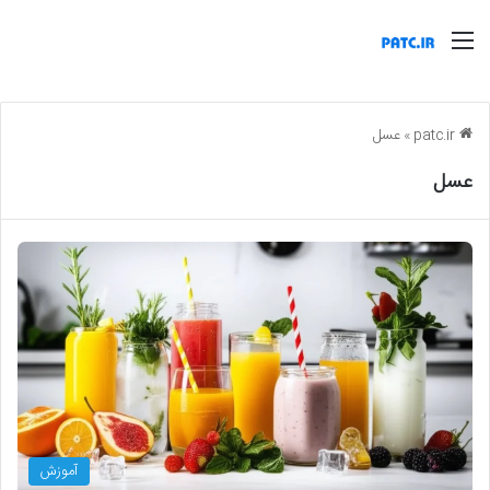
منو
patc.ir
»
عسل
عسل
آموزش