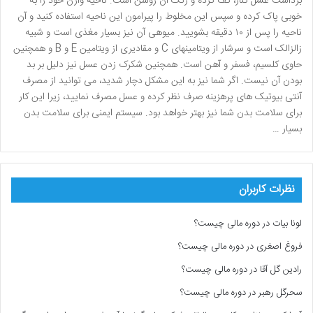
برداشت عسل کنار، کف کرده و رنگ آن روشن است. ناحیه واژن خود را به
خوبی پاک کرده و سپس این مخلوط را پیرامون این ناحیه استفاده کنید و آن
ناحیه را پس از ۱۰ دقیقه بشویید. میوهی آن نیز بسیار مغذی است و شبیه
زالزالک است و سرشار از ویتامینهای C و مقادیری از ویتامین E و B و همچنین
حاوی کلسیم، فسفر و آهن است. همچنین شکرک زدن عسل نیز دلیل بر بد
بودن آن نیست. اگر شما نیز به این مشکل دچار شدید، می توانید از مصرف
آنتی بیوتیک های پرهزینه صرف نظر کرده و عسل مصرف نمایید، زیرا این کار
برای سلامت بدن شما نیز بهتر خواهد بود. سیستم ایمنی برای سلامت بدن
بسیار …
نظرات کاربران
لونا بیات
در
دوره مالی چیست؟
فروغ اصغری
در
دوره مالی چیست؟
رادین گل آقا
در
دوره مالی چیست؟
سحرگل رهبر
در
دوره مالی چیست؟