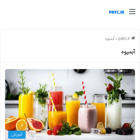
منو
patc.ir
»
آبمیوه
آبمیوه
آموزش