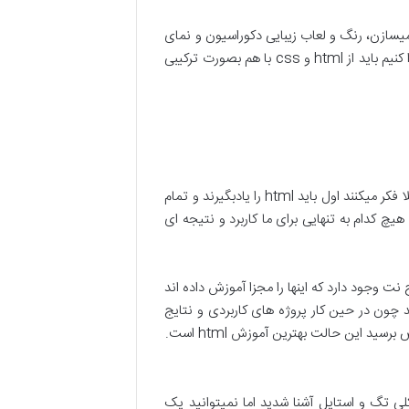
html و css در طراحی سایت : اگر وبسایت را به یک ساختمان تشبیه کنیم، بدنه و اسکلت ساختمان را با کدهای html میسازن، رنگ و لعاب زیبایی دکوراسیون و نمای
آن ساختمان را هم با استایل های css انجام میدهند. نکته : بنابراین برای اینکه در نهایت به یک نتیجه و محصولی دست پیدا کنیم باید از html و css با هم بصورت ترکیبی
آموزش html رایگان : یک اشتباه بزرگی که افراد تازه کار مرتکب میشوند این است که html و css را جدا، جدا یاد میگیرند مثلا فکر میکنند اول باید html را یادبگیرند و تمام
 کاملا اشتباه است. دوستان یادتان باشد html و css مکمل هم هستند و هیچ کدام به تنهایی برای ما کاربرد و نتیجه ای
ح نت وجود دارد که اینها را مجزا آموزش داده اند
ر از یادگیری این موضوع مهم میشود. اما اگر آموزش html و css را باهم یادبگیرید چون در حین کار پروژه های کاربردی و نتایج
د این حالت بهترین آموزش html است.
رد؟ هیچی! فقط ما با کلی تگ و استایل آشنا شدید اما نمیتوانید یک