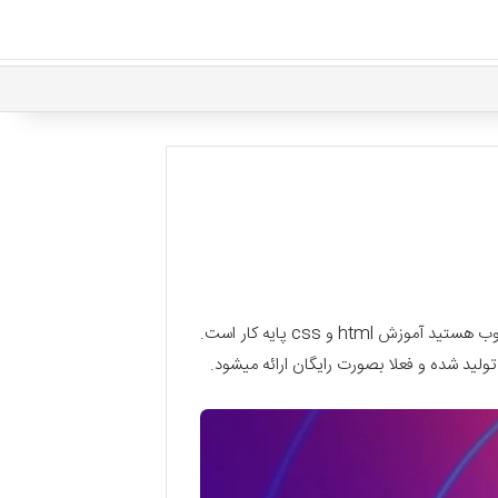
آموزش html و css اولین قدم برای یادگیری طراحی سایت است. اگر در فکر ورودی قدرتمند به حوزه برنامه نویسی و طراحی وب هستید آموزش html و css پایه کار است.
 تولید شده و فعلا بصورت رایگان ارائه میشود.