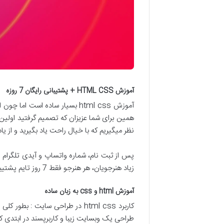
آموزش HTML CSS + پشتیبانی رایگان 7 روزه
آموزش html css بسیار ساده ا
نظر میگیریم که با خیال راحت یاد بگیرید و از یا
پس از ثبت نام، شماره واتساپ و آیدی تلگرام پش
زیاد هنرجویان، هر هنرجو فقط 7 روز تایم پشتیبانی دارد که از روز ثبت نام محاسبه میشود.
آموزش html و css به زبان ساده
طراحی یک وبسایت زیبا و کاربرپسند در ابتدی کار ن