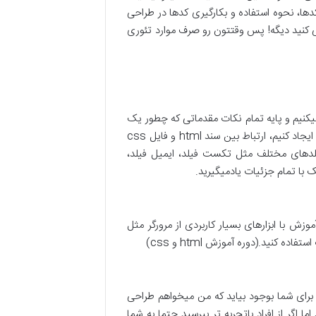
ها، نحوه استفاده و بکارگیری کدها در طراحی
 هدفتون اینه که در نهایت بتونید با آموزش html css یک وبسایت طراحی کنید دیگه! پس وقتتون رو صرف موارد تئوری
ین شکل هست که ما از صفر شروع میکنیم و یک پوشه برای پروژه html css مان ایجاد میکنیم و پایه تمام نکات مقدماتی که چطور یک
سند html ایجاد کنیم، مفهوم تگ و نحوه نوشتن تگ های html به جه شکل هست، چطور یک فایل css برای استایل دهی ایجاد کنیم، ارتباط بین سند html و فایل css
رم های با فیلدهای مختلف مثل تکست فیلد، ایمیل فیلد،
با تمام جزئیات یادمیگیرید.
زش با ابزارهای بسیار کاربردی از مرورگر مثل
از به آموزش html و css دارد اما ممکن است این سوال برای شما بوجود بیاید که من میخواهم طراحی
 دارم؟ شاید در نگاه اول پاسخ خیر باشد اما اگر از افراد باتجربه تر بپرسید حتما به شما