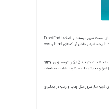
خیر! شما همین الان میتوانید در کامپیوتر شخصی تان آموزش html css را شروع کنید. چون html و css جزء زبان های سمت سرور نیستند و اصلاحا FrontEnd
محسوب میشوند توسط مرورگر قابل اجرا هستند یعنی شما همین الان میتوانید در کامپیوتر شخصی تان یک فایل با پسوند html ایجاد کنید و داخل آن کدهای html و css
زبان html صرفا برای ساخت اسکلت و بدنه صفحات وب استفاده میشود و مثل زبان های برنامه نویسی محاسباتی نیست مثلا شما نمیتوانید 2+2 را توسط زبان html
ه کدهای html توسط مرورگر(فایرفاکس و کروم و…) اجرا و نمایش داده میشوند قابلیت محاسبات
 های شبیه ساز سرور مثل ومپ و زمپ در یادگیری