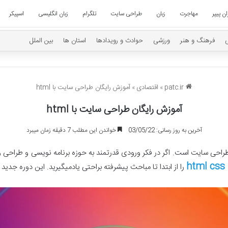
ان پیپر
مهاجرت
زبان
طراحی سایت
تلگرام
زبان انگلیسی
اسپیکر
فرهنگ و هنر
ورزشی
حوادث و رویدادها
استان ها
بین الملل
patc.ir
»
اقتصادی
»
آموزش رایگان طراحی سایت با html
آموزش رایگان طراحی سایت با html
آخرین به روز رسانی: 03/05/22
خواندن این مطلب 7 دقیقه زمان میبرد
h
را از ابتدا تا مباحث پیشرفته براحتی یادمیگیرید. این دوره جدید