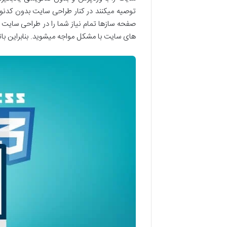
های سایت با مشکل مواجه میشوید. بنابراین باتوجه به اهمیت آموزش html و همچنین سادگی در یادگیری آن پ