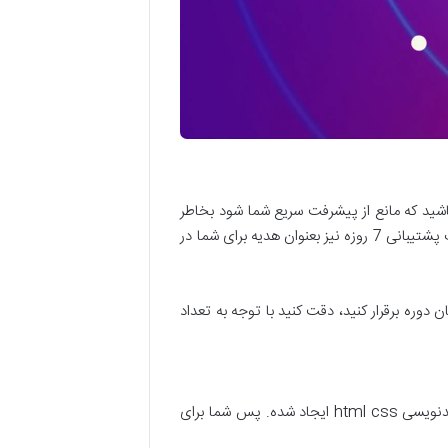
ته باشید که مانع از پیشرفت سریع شما شود بخاطر
همین برای شما عزیزان که تصمیم گرفتید اولین قدم را برای یادگیری یک مهارت ارزشمند بردارید علاوه بر رایگان کردن دوره، یک پشتیبانی 7 روزه نیز بعنوان هدیه برای شما در
دوره برقرار کنید، دقت کنید با توجه به تعداد
کاربرد html css در طراحی سایت : بطور کلی هر چیزی که در ظاهر یک وبسایت میبینید و قابل دیدن هست با استفاده از کدنویسی html css ایجاد شده. پس شما برای