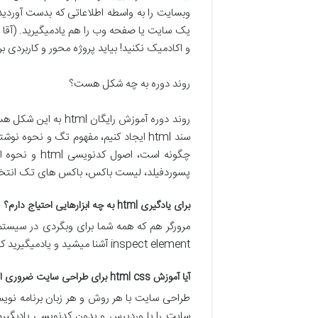
وبسایت را به واسطه اطلاعاتی که بدست آوردید
و اکادمیک نکنید! بیاید پروژه محور و کاربردی بر ا
روند دوره به چه شکل هست؟
چگونه است، 
پسوردفیلد، لیست باکس، باکس های تک انتخابی
برای یادگیری html به چه ابزارهایی احتیاج دارم؟
مرورگر هم که همه شما برای وبگردی در سیستم ت
inspect element آشنا میشید و یادمیگیرید که چطور با کمک ابزارهایی که در مرورگرها وجود دارد برای کدنویسی و طراحی وب استفاده کنید.(دوره آموزش html و css)
آیا آموزش html css برای طراحی سایت ضروری است؟