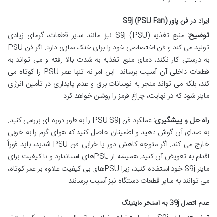
ایراد در فن پاور (PSU Fan) S9j
توضیح:
منبع تغذیه (PSU) S9j نیز مانند سایر قطعات، گرمای زیادی
تولید می کند و فن اختصاصی خود را برای خنک سازی دارد. اگر فن PSU
به درستی کار نکند، دمای منبع تغذیه به شدت بالا رفته و می تواند به
قطعات داخلی آن آسیب برساند. این امر نه تنها عمر PSU را کوتاه می
کند، بلکه می تواند منجر به نوسانات برق و عدم پایداری در تأمین انرژی
ماینر شود که در نهایت، چراغ قرمز را روشن خواهد کرد.
راه حل و پیشگیری:
عملکرد فن PSU S9j را به طور دوره ای بررسی کنید.
به صدای آن گوش دهید و اطمینان حاصل کنید که هوای گرم را به خوبی
خارج می کند. اگر متوجه کاهش دور یا خرابی فن PSU شدید، باید فوراً
اقدام به تعویض آن کنید. همیشه از PSUهای استاندارد و با کیفیت برای
ماینر S9j خود استفاده کنید، زیرا PSUهای بی کیفیت علاوه بر عمر کوتاه،
می توانند به سایر قطعات دستگاه نیز آسیب برسانند.
عدم اتصال S9j به استخر ماینینگ