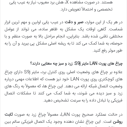
هستند. در صورت مشاهده X، هش برد معیوب نیاز به عیب یابی
تخصصی و احتمالاً تعویض دارد.
در هر یک از این موارد،
صبر و دقت
در عیب یابی اولین و مهم ترین ابزار
شماست. گاهی اوقات یک مشکل به ظاهر ساده، می تواند از عوامل
مختلفی ناشی شده باشد. بنابراین، انجام مراحل بالا به صورت منظم و با
حوصله، به شما کمک می کند تا به ریشه اصلی مشکل پی ببرید و آن را به
طور موثر رفع کنید.
چراغ های پورت LAN ماینر S9j: زرد و سبز چه معنایی دارند؟
علاوه بر چراغ های وضعیت اصلی روی کنترل برد، ماینر S9j دارای چراغ
های کوچکتری روی پورت LAN خود نیز هست که اطلاعات مهمی درباره
وضعیت اتصال شبکه ارائه می دهند. این چراغ ها، که معمولاً به رنگ های
زرد و سبز دیده می شوند، به شما کمک می کنند تا مشکلات اتصال
فیزیکی یا تبادل داده را به سرعت تشخیص دهید.
در حالت عملکرد صحیح پورت LAN، معمولاً چراغ زرد به صورت
ثابت
روشن
است. این چراغ نشان دهنده وجود یک اتصال فیزیکی سالم بین