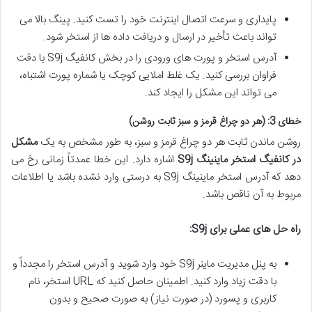
پایداری و سرعت اتصال اینترنت خود را تست کنید. پینگ بالا می
تواند باعث تأخیر در ارسال و دریافت داده ها از استخر شود.
آدرس استخر و پورت های ورودی را در بخش کانفیگ S9j با دقت
فراوان بررسی کنید. یک غلط املایی کوچک یا شماره پورت اشتباه،
می تواند این مشکل را ایجاد کند.
خطای 3: (هر دو چراغ قرمز و سبز ثابت روشن)
روشن ماندن ثابت هر دو چراغ قرمز و سبز، به طور مشخص به یک
مشکل
در کانفیگ استخر ماینینگ S9j
اشاره دارد. این خطا عمدتاً زمانی رخ می
دهد که آدرس استخر ماینینگ S9j به درستی وارد نشده باشد یا اطلاعات
مربوط به آن ناقص باشد.
راه حل های عملی برای S9j:
به پنل مدیریت ماینر S9j خود وارد شوید و آدرس استخر را مجدداً و
با دقت زیاد وارد کنید. اطمینان حاصل کنید که URL استخر، نام
کاربری و پسورد (در صورت نیاز) به صورت صحیح و بدون