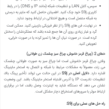
سپس، کابل LAN و تنظیمات شبکه (مانند IP و DNS) را در رابط
کاربری S9j خود چک کنید. اطمینان حاصل کنید که ماینر به درستی
به شبکه متصل است و هیچ اختلالی در ارتباط وجود ندارد.
در نهایت، فن های S9j را از نظر فیزیکی بازبینی کنید. ممکن است
گرد و غبار زیادی روی آن ها جمع شده باشد که عملکردشان را مختل
کرده است. در صورت نیاز، آن ها را تمیز کرده یا در صورت خرابی،
تعویض کنید.
خطای 2: (چراغ قرمز خاموش، چراغ سبز چشمک زن طولانی)
وقتی چراغ قرمز خاموش است اما چراغ سبز به صورت طولانی چشمک
می زند، معمولاً به مشکلات مرتبط با شبکه و اتصال به استخر ماینینگ
اشاره دارد.
دلایل اصلی در S9j
در این حالت می تواند تأخیر پینگ بالا،
تنظیمات نادرست IP یا آدرس اشتباه استخر ماینینگ باشد. این وضعیت
نشان می دهد که دستگاه شاید به اینترنت وصل باشد، اما در برقراری
ارتباط موثر با سرورهای استخراج دچار مشکل است.
راه حل های عملی برای S9j: