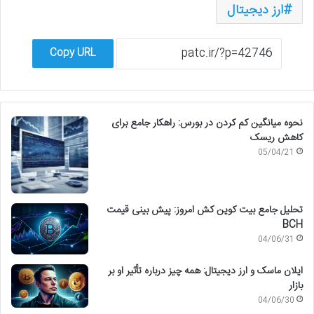
ارز دیجیتال
Copy URL
نحوه میانگین کم کردن در بورس: راهکار جامع برای
کاهش ریسک
05/04/21
تحلیل جامع بیت کوین کش امروز: پیش بینی قیمت
BCH
04/06/31
ایلان ماسک و ارز دیجیتال: همه چیز درباره تأثیر او بر
بازار
04/06/30