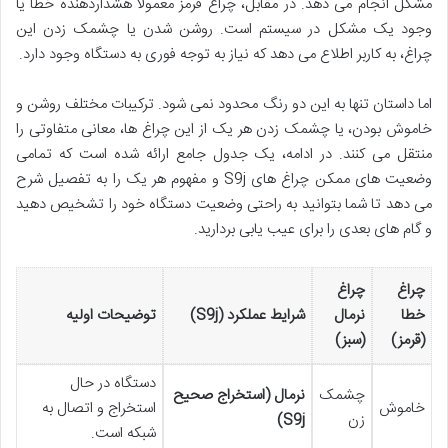
مشکل انجام می دهد. در مقابل، چراغ قرمز معمولاً هشداردهنده خطا یا
وجود یک مشکل در سیستم است. روشن شدن یا چشمک زدن این
چراغ، به کاربر اطلاع می دهد که نیاز به توجه فوری به دستگاه وجود دارد.
اما داستان تنها به این دو رنگ محدود نمی شود. ترکیبات مختلف روشن و
خاموش بودن، یا چشمک زدن هر یک از این چراغ ها، معانی متفاوتی را
منتقل می کنند. در ادامه، یک جدول جامع ارائه شده است که تمامی
وضعیت های ممکن چراغ های S9j و مفهوم هر یک را به تفصیل شرح
می دهد تا شما بتوانید به راحتی وضعیت دستگاه خود را تشخیص دهید
و گام های بعدی را برای عیب یابی بردارید.
چراغ
چراغ
خطا
نرمال
شرایط عملکرد (S9j)
توضیحات اولیه
(قرمز)
(سبز)
دستگاه در حال
چشمک
نرمال (استخراج صحیح
خاموش
استخراج و اتصال به
زن
S9j)
شبکه است.