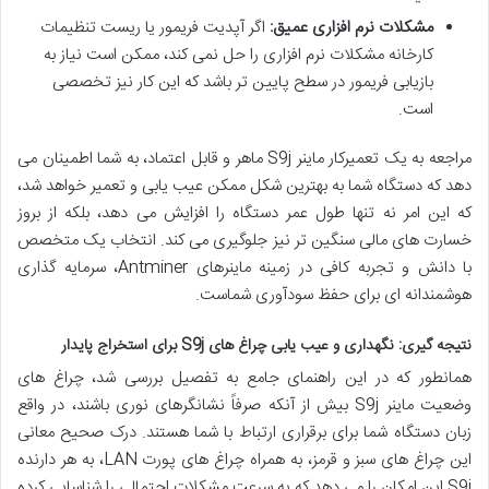
مشکلات نرم افزاری عمیق:
اگر آپدیت فریمور یا ریست تنظیمات
کارخانه مشکلات نرم افزاری را حل نمی کند، ممکن است نیاز به
بازیابی فریمور در سطح پایین تر باشد که این کار نیز تخصصی
است.
مراجعه به یک تعمیرکار ماینر S9j ماهر و قابل اعتماد، به شما اطمینان می
دهد که دستگاه شما به بهترین شکل ممکن عیب یابی و تعمیر خواهد شد،
که این امر نه تنها طول عمر دستگاه را افزایش می دهد، بلکه از بروز
خسارت های مالی سنگین تر نیز جلوگیری می کند. انتخاب یک متخصص
با دانش و تجربه کافی در زمینه ماینرهای Antminer، سرمایه گذاری
هوشمندانه ای برای حفظ سودآوری شماست.
نتیجه گیری: نگهداری و عیب یابی چراغ های S9j برای استخراج پایدار
همانطور که در این راهنمای جامع به تفصیل بررسی شد، چراغ های
وضعیت ماینر S9j بیش از آنکه صرفاً نشانگرهای نوری باشند، در واقع
زبان دستگاه شما برای برقراری ارتباط با شما هستند. درک صحیح معانی
این چراغ های سبز و قرمز، به همراه چراغ های پورت LAN، به هر دارنده
S9j این امکان را می دهد که به سرعت مشکلات احتمالی را شناسایی کرده