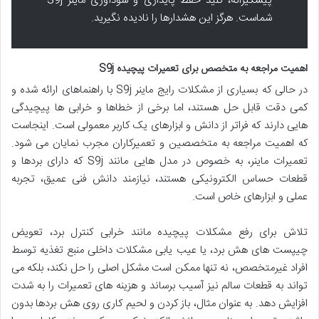
پیشگیرانه، کلید حفظ پایداری و سودآوری ماینر S9j
شماست. هرگز این هشدارها را نادیده نگیرید.
اهمیت مراجعه به متخصص برای تعمیرات پیچیده S9j
در حالی که بسیاری از مشکلات رایج ماینر S9j با راهنماهای ارائه شده و
کمی دقت قابل حل هستند، اما برخی از خطاها و خرابی ها پیچیدگی
هایی دارند که فراتر از دانش و ابزارهای یک کاربر معمولی است. اینجاست
که اهمیت مراجعه به متخصصین و تعمیرکاران مجرب نمایان می شود.
تعمیرات ماینر، به خصوص در مدل هایی مانند S9j که دارای بردها و
قطعات حساس الکترونیکی هستند، نیازمند دانش فنی عمیق، تجربه
عملی و ابزارهای خاص است.
تلاش برای رفع مشکلات پیچیده مانند خرابی کنترل برد، تعویض
چیپست های هش برد، یا عیب یابی مشکلات داخلی منبع تغذیه توسط
افراد غیرمتخصص، نه تنها ممکن است مشکل اصلی را حل نکند، بلکه می
تواند به قطعات سالم نیز آسیب برساند و هزینه های تعمیرات را به شدت
افزایش دهد. به عنوان مثال، باز کردن و لحیم کاری روی هش بردها بدون