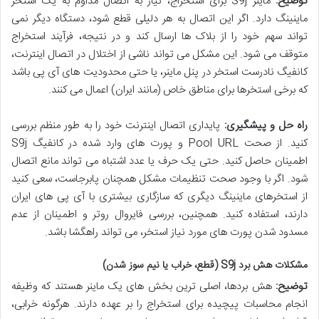
توضیح:
ماینر S9j برای استخراج، نیاز به اتصال مداوم به یک استخر
ماینینگ دارد. اگر این اتصال به هر دلیلی قطع شود، دستگاه دیگر نمی
تواند سهم خود را از بلاک ها ارسال کند و در نتیجه، فرآیند استخراج
متوقف می شود. این مشکل می تواند ناشی از اختلال در اتصال اینترنت،
کانفیگ نادرست استخر در پنل ماینر، یا حتی محدودیت های آی پی باشد
که برخی استخرها برای مناطق خاص (مانند ایران) اعمال می کنند.
راه حل و پیشگیری:
پایداری اتصال اینترنت خود را به طور منظم بررسی
کنید. از صحت Pool URL و پورت های وارد شده در کانفیگ S9j
اطمینان حاصل کنید. حتی یک حرف یا عدد اشتباه می تواند مانع اتصال
شود. اگر با وجود صحت تنظیمات مشکل همچنان پابرجاست، سعی کنید
از استخرهای ماینینگ دیگری که سازگاری بیشتری با آی پی های ایران
دارند، استفاده کنید. همچنین، بررسی فایروال روتر و اطمینان از عدم
مسدود شدن پورت های مورد نیاز استخر، می تواند راهگشا باشد.
مشکلات هش برد S9j (قطع، خراب یا نیم سوز شدن)
توضیح:
هش بردها، اصلی ترین بخش های یک ماینر هستند که وظیفه
انجام محاسبات پیچیده برای استخراج را بر عهده دارند. هرگونه خرابی،