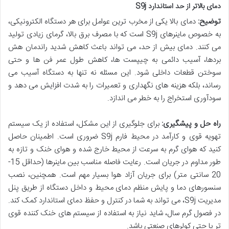
دمای بالاتر از حد استاندارد S9j
توضیح:
دمای بالا یکی از مخرب ترین عوامل برای هر دستگاه الکترونیکی،
به خصوص ماینرهای S9j است که با مصرف برق بالا، گرمای زیادی تولید
می کنند. دمای بیش از حد، می تواند باعث کاهش شدید راندمان هش
بردها، آسیب دائمی به چیپست ها، کاهش طول عمر فن ها و حتی
سوختن قطعات داخلی شود. این مسئله نه تنها به دستگاه آسیب می
رساند، بلکه هزینه های نگهداری و تعمیرات را به شدت افزایش می دهد و
سودآوری استخراج را به خطر می اندازد.
راه حل و پیشگیری:
برای جلوگیری از این مشکل، استفاده از یک سیستم
تهویه قوی و کارآمد در محیط فارم S9j ضروری است. اطمینان حاصل
کنید که هوای گرم به سرعت از محیط خارج شده و هوای خنک و تازه به
طور مداوم در جریان است. رعایت فاصله مناسب بین ماینرها (حداقل 15-
20 سانتی متر) برای جریان آزاد هوا بسیار مهم است. همچنین، نصب
سنسورهای دما و پایش منظم دمای محیط و داخل دستگاه از طریق پنل
مدیریت S9j، می تواند به شما در کنترل و حفظ دمای استاندارد کمک کند.
در فصول گرم سال، شاید نیاز به استفاده از سیستم های خنک کننده قوی
تر یا حتی کولرهای صنعتی باشد.