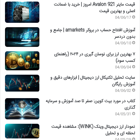
قیمت ماینر Avalon 921 امروز | خرید با ضمانت
اصلی و بهترین قیمت
04/06/17
آموزش افتتاح حساب در بروکر amarkets | جامع و
بدون دردسر
04/06/10
۷ بهترین ارز برای نوسان گیری در ۲۰۲۴ (راهنمای
کسب سود)
04/06/04
سایت تحلیل تکنیکال ارز دیجیتال | ابزارهای دقیق و
آموزش رایگان
04/06/02
کتاب در مورد بیت کوین: صفر تا صد آموزش و سرمایه
گذاری
04/05/31
نمودار ارز دیجیتال وینک (WINK): مشاهده قیمت
لحظه ای و تحلیل