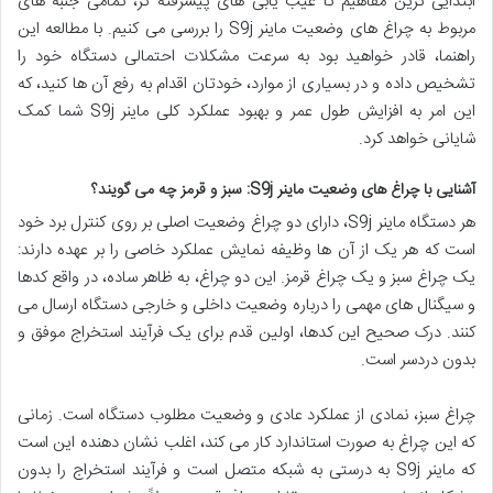
ابتدایی ترین مفاهیم تا عیب یابی های پیشرفته تر، تمامی جنبه های
مربوط به چراغ های وضعیت ماینر S9j را بررسی می کنیم. با مطالعه این
راهنما، قادر خواهید بود به سرعت مشکلات احتمالی دستگاه خود را
تشخیص داده و در بسیاری از موارد، خودتان اقدام به رفع آن ها کنید، که
این امر به افزایش طول عمر و بهبود عملکرد کلی ماینر S9j شما کمک
شایانی خواهد کرد.
آشنایی با چراغ های وضعیت ماینر S9j: سبز و قرمز چه می گویند؟
هر دستگاه ماینر S9j، دارای دو چراغ وضعیت اصلی بر روی کنترل برد خود
است که هر یک از آن ها وظیفه نمایش عملکرد خاصی را بر عهده دارند:
یک چراغ سبز و یک چراغ قرمز. این دو چراغ، به ظاهر ساده، در واقع کدها
و سیگنال های مهمی را درباره وضعیت داخلی و خارجی دستگاه ارسال می
کنند. درک صحیح این کدها، اولین قدم برای یک فرآیند استخراج موفق و
بدون دردسر است.
چراغ سبز، نمادی از عملکرد عادی و وضعیت مطلوب دستگاه است. زمانی
که این چراغ به صورت استاندارد کار می کند، اغلب نشان دهنده این است
که ماینر S9j به درستی به شبکه متصل است و فرآیند استخراج را بدون