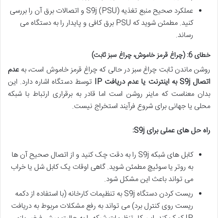
عملکرد صحیح منبع تغذیه (PSU) S9j و اتصالات برق آن را بررسی
کنید. مطمئن شوید که PSU برق کافی و پایدار را به دستگاه می
رساند.
خطای 6: (چراغ قرمز خاموش، چراغ سبز ثابت)
روشن ماندن ثابت چراغ سبز در حالی که چراغ قرمز خاموش است، به
عدم
اتصال S9j به اینترنت یا عدم دریافت IP
توسط دستگاه اشاره دارد. این
بدان معناست که ماینر روشن است اما قادر به برقراری ارتباط با شبکه
محلی یا جهانی برای شروع فرآیند استخراج نیست.
راه حل های عملی برای S9j:
کابل های شبکه S9j را به دقت چک کنید و از اتصال صحیح آن ها
به روتر یا سوئیچ مطمئن شوید. گاهی اوقات یک کابل شل یا خراب
می تواند باعث این مشکل شود.
ریست کردن دستگاه S9j به تنظیمات کارخانه (با استفاده از دکمه
ریست روی کنترل برد) می تواند به رفع مشکلات مربوط به دریافت