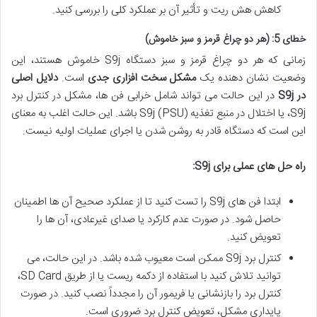
کاهش هش ریت و تأثیر آن بر عملکرد کلی را بررسی کنید.
خطای 5: (هر دو چراغ قرمز و سبز خاموش)
زمانی که هر دو چراغ قرمز و سبز دستگاه S9j خاموش هستند، این
وضعیت نشان دهنده یک
مشکل سخت افزاری جدی
است.
دلایل اصلی
در S9j
در این حالت می تواند شامل خرابی فن ها، مشکل در کنترل برد
S9j، یا اختلال در منبع تغذیه (PSU) S9j باشد. این حالت اغلب به معنای
این است که دستگاه قادر به روشن شدن یا اجرای عملیات اولیه نیست.
راه حل های عملی برای S9j:
ابتدا فن های S9j را تست کنید تا از عملکرد صحیح آن ها اطمینان
حاصل شود. در صورت عدم کارکرد یا صدای غیرعادی، آن ها را
تعویض کنید.
کنترل برد S9j ممکن است معیوب شده باشد. در این حالت، می
توانید تلاش کنید با استفاده از دکمه ریست یا از طریق SD Card،
کنترل برد را بازنشانی یا فریمور آن را مجدداً نصب کنید. در صورت
پایداری مشکل، تعویض کنترل برد ضروری است.