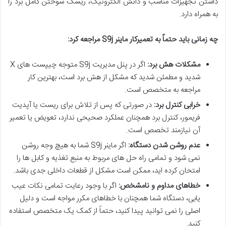
داشتن تجهیزات مناسب و دانش الکترونیک، ریسک سوختن کامل برد را
به همراه دارد.
چه زمانی باید حتماً به تعمیرکار ماینر S9j مراجعه کرد:
مشکلات هش برد:
اگر در پنل مدیریت S9j متوجه چیپست های X
شدید و مطمئن شدید که مشکل از هش برد است، بهترین کار
مراجعه به متخصص است.
خرابی کنترل برد:
در صورتی که پس از تلاش برای ریست یا آپدیت
فریمور، کنترل برد همچنان عملکرد صحیحی ندارد، تعویض یا تعمیر
آن نیازمند تخصص است.
عدم روشن شدن دستگاه:
اگر ماینر S9j شما به هیچ وجه روشن
نمی شود و تمامی راه حل های مربوط به منبع تغذیه و کابل ها را
امتحان کرده اید، ممکن است مشکل از قطعات داخلی جدی باشد.
خطاهای مداوم و نامشخص:
اگر با وجود رعایت تمامی نکات عیب
یابی، دستگاه شما همچنان با خطاهای مکرر مواجه است و دلیل
اصلی را نمی توانید پیدا کنید، حتماً از کمک یک متخصص استفاده
کنید.