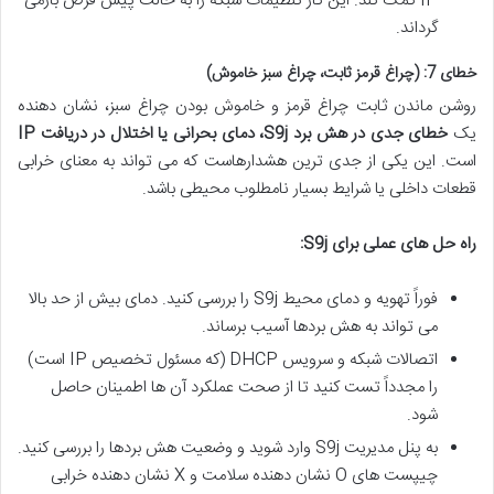
IP کمک کند. این کار تنظیمات شبکه را به حالت پیش فرض بازمی
گرداند.
خطای 7: (چراغ قرمز ثابت، چراغ سبز خاموش)
روشن ماندن ثابت چراغ قرمز و خاموش بودن چراغ سبز، نشان دهنده
یک
خطای جدی در هش برد S9j، دمای بحرانی یا اختلال در دریافت IP
است. این یکی از جدی ترین هشدارهاست که می تواند به معنای خرابی
قطعات داخلی یا شرایط بسیار نامطلوب محیطی باشد.
راه حل های عملی برای S9j:
فوراً تهویه و دمای محیط S9j را بررسی کنید. دمای بیش از حد بالا
می تواند به هش بردها آسیب برساند.
اتصالات شبکه و سرویس DHCP (که مسئول تخصیص IP است)
را مجدداً تست کنید تا از صحت عملکرد آن ها اطمینان حاصل
شود.
به پنل مدیریت S9j وارد شوید و وضعیت هش بردها را بررسی کنید.
چیپست های O نشان دهنده سلامت و X نشان دهنده خرابی