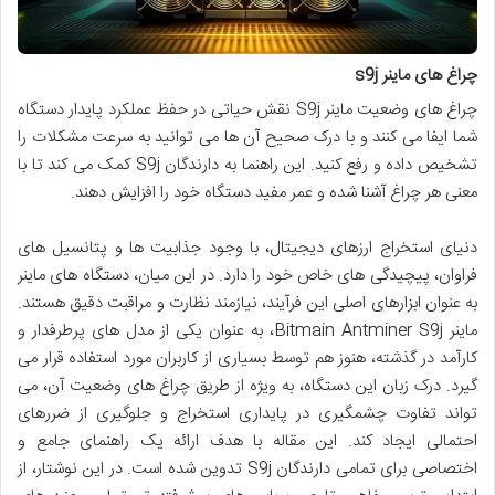
چراغ های ماینر s9j
چراغ های وضعیت ماینر S9j نقش حیاتی در حفظ عملکرد پایدار دستگاه
شما ایفا می کنند و با درک صحیح آن ها می توانید به سرعت مشکلات را
تشخیص داده و رفع کنید. این راهنما به دارندگان S9j کمک می کند تا با
معنی هر چراغ آشنا شده و عمر مفید دستگاه خود را افزایش دهند.
دنیای استخراج ارزهای دیجیتال، با وجود جذابیت ها و پتانسیل های
فراوان، پیچیدگی های خاص خود را دارد. در این میان، دستگاه های ماینر
به عنوان ابزارهای اصلی این فرآیند، نیازمند نظارت و مراقبت دقیق هستند.
ماینر Bitmain Antminer S9j، به عنوان یکی از مدل های پرطرفدار و
کارآمد در گذشته، هنوز هم توسط بسیاری از کاربران مورد استفاده قرار می
گیرد. درک زبان این دستگاه، به ویژه از طریق چراغ های وضعیت آن، می
تواند تفاوت چشمگیری در پایداری استخراج و جلوگیری از ضررهای
احتمالی ایجاد کند. این مقاله با هدف ارائه یک راهنمای جامع و
اختصاصی برای تمامی دارندگان S9j تدوین شده است. در این نوشتار، از