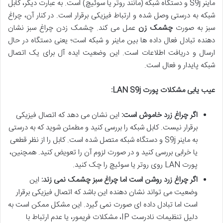
ماینر S9j و دستگاه شبکه (مانند روتر یا سوئیچ) است. به عبارت دیگر، کابل
شبکه به درستی وصل شده و ارتباط فیزیکی برقرار است. در کنار آن، چراغ
سبز به صورت
چشمک زن
عمل می کند. چشمک زدن چراغ سبز نشان
دهنده تبادل فعال داده ها بین ماینر و شبکه است؛ یعنی دستگاه در حال
ارسال و دریافت اطلاعات است. این وضعیت ایده آل برای یک اتصال
شبکه پایدار و فعال است.
عیب یابی مشکلات پورت LAN S9j:
اگر چراغ زرد خاموش است:
این نشان می دهد که اتصال فیزیکی
برقرار نیست. کابل شبکه را بررسی کنید و مطمئن شوید که به درستی
به ماینر S9j و دستگاه شبکه متصل شده است. کابل را از نظر قطعی
یا خرابی بررسی کنید و در صورت لزوم آن را تعویض کنید. همچنین،
پورت LAN روی روتر یا سوئیچ را چک کنید.
اگر چراغ زرد روشن است اما چراغ سبز چشمک نمی زند:
این
وضعیت می تواند نشان دهنده این باشد که اتصال فیزیکی برقرار
است اما تبادل داده ای صورت نمی گیرد. این مشکل ممکن است به
دلیل تنظیمات نادرست IP، مشکلات فریمور، یا عدم ارتباط با