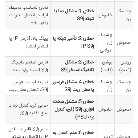
دمای نامناسب محیط،
چشمک
خطای 1: مشکل دما یا
خاموش
ایراد در اتصال اینترنت
زن
شبکه S9j
یا فن S9j.
چشمک
خطای 2: تأخیر شبکه یا
پینگ بالا، آدرس IP یا
خاموش
زن
IP S9j
استخر اشتباه.
طولانی
روشن
روشن
خطای 3: مشکل
آدرس استخر ماینینگ
(ثابت)
(ثابت)
کانفیگ استخر S9j
S9j اشتباه وارد شده.
چشمک
چشمک
خطای 4: مشکل فریمور
نیاز به آپدیت فریمور
زن
زن
یا هش ریت S9j
S9j، کاهش هش ریت.
خطای 5: مشکل سخت
خرابی فن، کنترل برد یا
خاموش
خاموش
افزاری S9j (فن، کنترل
منبع تغذیه S9j.
برد، PSU)
ماینر S9j قادر به یافتن
خطای 6: عدم اتصال به
خاموش
ثابت
IP یا اتصال به شبکه