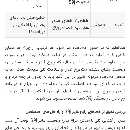
اینترنت S9j
نیست.
خرابی هش برد، دمای
خطای 7: خطای جدی
ثابت
خاموش
بحرانی یا اختلال در
هش برد یا دما در S9j
دریافت IP.
همانطور که در جدول مشاهده می شود، هر ترکیب از چراغ ها معنای
خاص خود را دارد. به عنوان مثال، در حالت عملکرد نرمال، چراغ سبز به
طور مداوم چشمک می زند در حالی که چراغ قرمز خاموش است. این
وضعیت نشان دهنده استخراج فعال و سلامت کلی سیستم است. اما به
محض مشاهده هرگونه تغییر در این الگو، باید به جدول مراجعه کرد و با
توجه به خطای مربوطه، اقدامات لازم را انجام داد. این چراغ ها در واقع
اولین و سریع ترین راهنمای شما برای فهمیدن اینکه چه اتفاقی در حال
رخ دادن در دستگاه S9j شما است، محسوب می شوند.
بررسی دقیق تر خطاهای رایج ماینر S9j و راه حل های اختصاصی
پس از آشنایی کلی با معانی چراغ های وضعیت ماینر S9j، وقت آن است
که به بررسی دقیق تر هر یک از خطاهای رایج بپردازیم و راه حل های