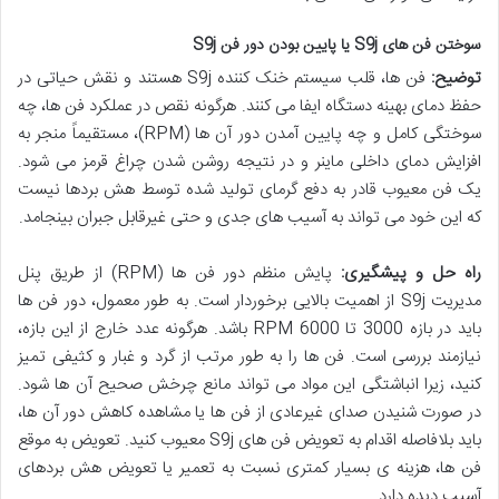
سوختن فن های S9j یا پایین بودن دور فن S9j
توضیح:
فن ها، قلب سیستم خنک کننده S9j هستند و نقش حیاتی در
حفظ دمای بهینه دستگاه ایفا می کنند. هرگونه نقص در عملکرد فن ها، چه
سوختگی کامل و چه پایین آمدن دور آن ها (RPM)، مستقیماً منجر به
افزایش دمای داخلی ماینر و در نتیجه روشن شدن چراغ قرمز می شود.
یک فن معیوب قادر به دفع گرمای تولید شده توسط هش بردها نیست
که این خود می تواند به آسیب های جدی و حتی غیرقابل جبران بینجامد.
راه حل و پیشگیری:
پایش منظم دور فن ها (RPM) از طریق پنل
مدیریت S9j از اهمیت بالایی برخوردار است. به طور معمول، دور فن ها
باید در بازه 3000 تا 6000 RPM باشد. هرگونه عدد خارج از این بازه،
نیازمند بررسی است. فن ها را به طور مرتب از گرد و غبار و کثیفی تمیز
کنید، زیرا انباشتگی این مواد می تواند مانع چرخش صحیح آن ها شود.
در صورت شنیدن صدای غیرعادی از فن ها یا مشاهده کاهش دور آن ها،
باید بلافاصله اقدام به تعویض فن های S9j معیوب کنید. تعویض به موقع
فن ها، هزینه ی بسیار کمتری نسبت به تعمیر یا تعویض هش بردهای
آسیب دیده دارد.