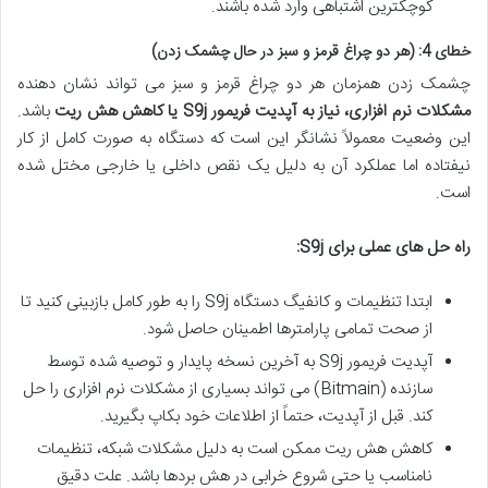
کوچکترین اشتباهی وارد شده باشند.
خطای 4: (هر دو چراغ قرمز و سبز در حال چشمک زدن)
چشمک زدن همزمان هر دو چراغ قرمز و سبز می تواند نشان دهنده
مشکلات نرم افزاری، نیاز به آپدیت فریمور S9j یا کاهش هش ریت
باشد.
این وضعیت معمولاً نشانگر این است که دستگاه به صورت کامل از کار
نیفتاده اما عملکرد آن به دلیل یک نقص داخلی یا خارجی مختل شده
است.
راه حل های عملی برای S9j:
ابتدا تنظیمات و کانفیگ دستگاه S9j را به طور کامل بازبینی کنید تا
از صحت تمامی پارامترها اطمینان حاصل شود.
آپدیت فریمور S9j به آخرین نسخه پایدار و توصیه شده توسط
سازنده (Bitmain) می تواند بسیاری از مشکلات نرم افزاری را حل
کند. قبل از آپدیت، حتماً از اطلاعات خود بکاپ بگیرید.
کاهش هش ریت ممکن است به دلیل مشکلات شبکه، تنظیمات
نامناسب یا حتی شروع خرابی در هش بردها باشد. علت دقیق