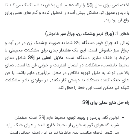
اختصاصی برای مدل S9j را ارائه دهیم. این بخش به شما کمک می کند تا
با دیدی عمیق تر، مشکل پیش آمده را تحلیل کرده و گام های عملی برای
رفع آن بردارید.
خطای 1: (چراغ قرمز چشمک زن، چراغ سبز خاموش)
زمانی که چراغ قرمز دستگاه S9j شما به صورت چشمک زن در می آید و
چراغ سبز خاموش است، این یک هشدار جدی برای مشکلات محیطی یا
مرتبط با خنک سازی دستگاه است.
دلایل اصلی در S9j
شامل دمای
محیط نامناسب، مشکلات در اتصال اینترنت و خرابی فن ها است. دمای
بالا می تواند به دلیل تهویه ناکافی در محل قرارگیری ماینر باشد، یا فن
های خنک کننده دستگاه به درستی کار نکنند. در مواردی نادر، مشکلات
شبکه نیز ممکن است این خطا را فعال کند.
راه حل های عملی برای S9j:
اولین گام، بررسی و بهبود تهویه محیط فارم S9j است. مطمئن
شوید که هوای گرم به خوبی از محیط خارج شده و هوای خنک وارد
می شود. فاصله مناسب بین ماینرها نیز در این زمینه حیاتی است.