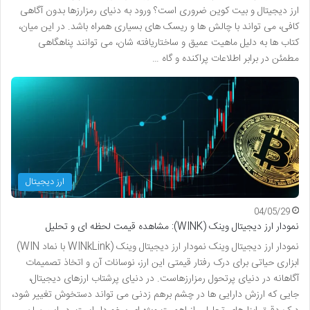
ارز دیجیتال و بیت کوین ضروری است؟ ورود به دنیای رمزارزها بدون آگاهی
کافی، می تواند با چالش ها و ریسک های بسیاری همراه باشد. در این میان،
کتاب ها به دلیل ماهیت عمیق و ساختاریافته شان، می توانند پناهگاهی
مطمئن در برابر اطلاعات پراکنده و گاه …
ارز دیجیتال
04/05/29
نمودار ارز دیجیتال وینک (WINK): مشاهده قیمت لحظه ای و تحلیل
نمودار ارز دیجیتال وینک نمودار ارز دیجیتال وینک (WINkLink با نماد WIN)
ابزاری حیاتی برای درک رفتار قیمتی این ارز، نوسانات آن و اتخاذ تصمیمات
آگاهانه در دنیای پرتحول رمزارزهاست. در دنیای پرشتاب ارزهای دیجیتال،
جایی که ارزش دارایی ها در چشم برهم زدنی می تواند دستخوش تغییر شود،