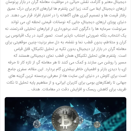
دیجیتال معتبر و کارآمد، نقش حیاتی در موفقیت معامله گران در بازار پرنوسان
ارزهای دیجیتال ایفا می کند، زیرا این پلتفرم ها ابزارهای لازم برای درک عمیق
رفتار قیمت ها و تصمیم گیری های آگاهانه را در اختیار افراد قرار می دهند. در
دنیای پویای ارزهای دیجیتال، جایی که نوسانات قیمتی لحظه ای می تواند
سرنوشت سرمایه ها را دگرگون کند، برخورداری از ابزارهای تحلیلی قدرتمند، نه
یک انتخاب، بلکه ضرورتی اجتناب ناپذیر است. تصور کنید در یک اقیانوس بی
کران و متلاطم، بدون قطب نما و نقشه، به دل سفر بزنید؛ چنین موقعیتی برای
معامله گران در بازار ارز دیجیتال، بدون تکیه بر تحلیل تکنیکال، قابل قیاس
است. پلتفرم های تحلیل تکنیکال، همان قطب نمای دیجیتالی هستند که
مسیر را روشن می سازند و کمک می کنند تا هر معامله گر، از تازه کار تا حرفه
ای، با دیدی بازتر و اطمینان خاطر بیشتری گام بردارد. این مقاله، سفری جامع
است برای کاوش در دنیای این سایت ها؛ از معرفی برجسته ترین گزینه های
جهانی تا راهکارهای بومی برای کاربران ایرانی، و از مفاهیم پایه تحلیل تا نکات
ظریف برای کاهش ریسک و افزایش دقت در معاملات. هدف …