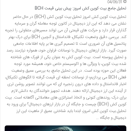
04/06/31
تحلیل جامع بیت کوین کش امروز: پیش بینی قیمت BCH
تحلیل بیت کوین کش امروز تحلیل بیت کوین کش (BCH) در حال حاضر
نشان می دهد که این ارز دیجیتال در کانون توجه معامله گران و سرمایه
گذاران قرار دارد و حرکت های قیمتی آن می تواند مسیرهای متفاوتی را تجربه
کند. بررسی دقیق وضعیت تکنیکال، فاندامنتال و آنچین BCH برای درک بهتر
پتانسیل های آن ضروری است تا تصمیم گیری ها بر پایه اطلاعات جامعی
صورت گیرد. بازار ارزهای دیجیتال با نوسانات فراوان خود، همواره نیازمند رصد
و تحلیل پیوسته است. بیت کوین کش به عنوان یکی از فورک های شناخته
شده بیت کوین، با ویژگی ها و اکوسیستم خاص خود، همیشه مورد توجه
فعالان این حوزه بوده است. در این تحلیل جامع، به بررسی عمیق وضعیت
فعلی BCH می پردازیم؛ از نوسانات لحظه ای قیمت گرفته تا الگوهای تکنیکال،
اخبار فاندامنتال و داده های درون زنجیره ای که می توانند تصویر روشن تری
از آینده این ارز دیجیتال ارائه دهند. هدف، تجهیز خوانندگان به دانش لازم
برای درک روندهای کنونی و اتخاذ استراتژی های معاملاتی آگاهانه است. بیت
کوین کش (BCH) چیست و جایگاه آن در بازار ارزهای دیجیتال؟ برای ورود به
تحلیل بیت کوین کش امروز، ابتدا باید شناختی عمیق از ماهیت این ارز
دیجیتال و جایگاه …