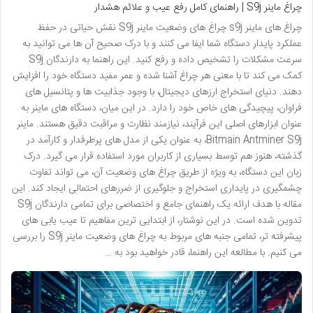
چراغ ماینر S9j | راهنمای کامل رفع عیب و علائم هشدار
چراغ های ماینر s9j چراغ های وضعیت ماینر S9j نقش حیاتی در حفظ
عملکرد پایدار دستگاه شما ایفا می کنند و با درک صحیح آن ها می توانید به
سرعت مشکلات را تشخیص داده و رفع کنید. این راهنما به دارندگان S9j
کمک می کند تا با معنی هر چراغ آشنا شده و عمر مفید دستگاه خود را افزایش
دهند. دنیای استخراج ارزهای دیجیتال، با وجود جذابیت ها و پتانسیل های
فراوان، پیچیدگی های خاص خود را دارد. در این میان، دستگاه های ماینر به
عنوان ابزارهای اصلی این فرآیند، نیازمند نظارت و مراقبت دقیق هستند. ماینر
Bitmain Antminer S9j، به عنوان یکی از مدل های پرطرفدار و کارآمد در
گذشته، هنوز هم توسط بسیاری از کاربران مورد استفاده قرار می گیرد. درک
زبان این دستگاه، به ویژه از طریق چراغ های وضعیت آن، می تواند تفاوت
چشمگیری در پایداری استخراج و جلوگیری از ضررهای احتمالی ایجاد کند. این
مقاله با هدف ارائه یک راهنمای جامع و اختصاصی برای تمامی دارندگان S9j
تدوین شده است. در این نوشتار، از ابتدایی ترین مفاهیم تا عیب یابی های
پیشرفته تر، تمامی جنبه های مربوط به چراغ های وضعیت ماینر S9j را بررسی
می کنیم. با مطالعه این راهنما، قادر خواهید بود به …