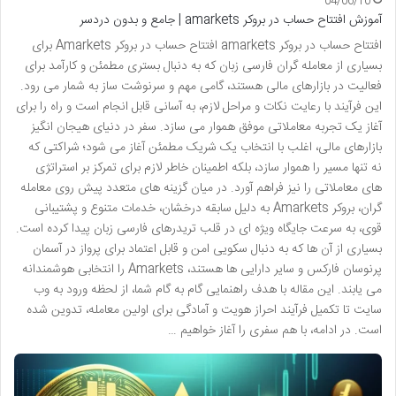
04/06/10
آموزش افتتاح حساب در بروکر amarkets | جامع و بدون دردسر
افتتاح حساب در بروکر amarkets افتتاح حساب در بروکر Amarkets برای
بسیاری از معامله گران فارسی زبان که به دنبال بستری مطمئن و کارآمد برای
فعالیت در بازارهای مالی هستند، گامی مهم و سرنوشت ساز به شمار می رود.
این فرآیند با رعایت نکات و مراحل لازم، به آسانی قابل انجام است و راه را برای
آغاز یک تجربه معاملاتی موفق هموار می سازد. سفر در دنیای هیجان انگیز
بازارهای مالی، اغلب با انتخاب یک شریک مطمئن آغاز می شود؛ شراکتی که
نه تنها مسیر را هموار سازد، بلکه اطمینان خاطر لازم برای تمرکز بر استراتژی
های معاملاتی را نیز فراهم آورد. در میان گزینه های متعدد پیش روی معامله
گران، بروکر Amarkets به دلیل سابقه درخشان، خدمات متنوع و پشتیبانی
قوی، به سرعت جایگاه ویژه ای در قلب تریدرهای فارسی زبان پیدا کرده است.
بسیاری از آن ها که به دنبال سکویی امن و قابل اعتماد برای پرواز در آسمان
پرنوسان فارکس و سایر دارایی ها هستند، Amarkets را انتخابی هوشمندانه
می یابند. این مقاله با هدف راهنمایی گام به گام شما، از لحظه ورود به وب
سایت تا تکمیل فرآیند احراز هویت و آمادگی برای اولین معامله، تدوین شده
است. در ادامه، با هم سفری را آغاز خواهیم …