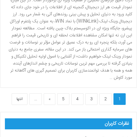
درک دقیق ابزارهای تحلیلی از اهمیت ویژه ای برخوردار است. در این میان،
نمودار قیمت هر ارز دیجیتال، گنجینه ای از اطلاعات را در خود جای داده که
کلید ورود به دنیای تحلیل و پیش بینی روندهای آتی به شمار می رود. ارز
دیجیتال وینک لینک (WINkLink) با نماد WIN، به عنوان یک پلتفرم اوراکل
پیشرو، جایگاه ویژه ای در اکوسیستم بلاک چین یافته است. مطالعه نمودار
این ارز، نه تنها امکان مشاهده اطلاعات لحظه ای و تاریخی قیمت را فراهم
می آورد، بلکه پنجره ای رو به درک عمیق تر عوامل مؤثر بر نوسانات و فرصت
های سرمایه گذاری احتمالی باز می کند. در این مقاله، سفری جامع به دنیای
نمودار وینک لینک خواهیم داشت؛ از آشنایی با اصول اولیه تحلیل تکنیکال و
بنیادی گرفته تا بررسی مهم ترین نوسانات تاریخی و چشم اندازهای آینده،
همه و همه با هدف توانمندسازی کاربران برای تصمیم گیری های آگاهانه تر
مورد کاوش …
1
2
3
4
5
»
...
انتها
نظرات کاربران