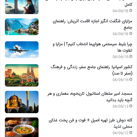
کامل
04/06/18
مزایای شگفت انگیز اجازه اقامت اتریش: راهنمای
جامع
04/06/18
چرا بلیط سیستمی هواپیما انتخاب کنیم؟ | مزایا و
تفاوت ها
04/06/16
کشور اسپانیا: راهنمای جامع سفر، زندگی و فرهنگ
(صفر تا صد)
04/06/16
مسجد امیر سلطان استانبول: تاریخچه، معماری و هر
آنچه باید بدانید
04/06/13
کله دوش: طرز تهیه اصیل + فوت و فن پخت غذای
محلی لذیذ
04/06/12