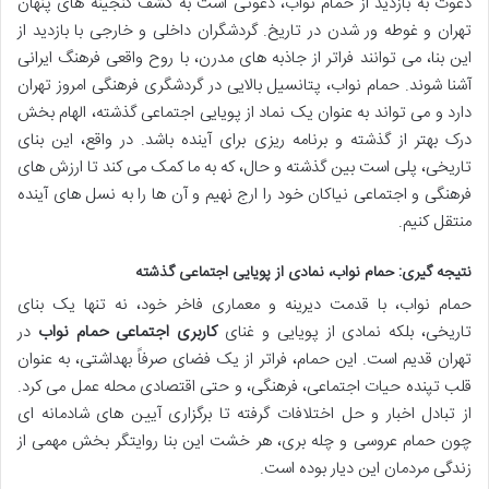
دعوت به بازدید از حمام نواب، دعوتی است به کشف گنجینه های پنهان
تهران و غوطه ور شدن در تاریخ. گردشگران داخلی و خارجی با بازدید از
این بنا، می توانند فراتر از جاذبه های مدرن، با روح واقعی فرهنگ ایرانی
آشنا شوند. حمام نواب، پتانسیل بالایی در گردشگری فرهنگی امروز تهران
دارد و می تواند به عنوان یک نماد از پویایی اجتماعی گذشته، الهام بخش
درک بهتر از گذشته و برنامه ریزی برای آینده باشد. در واقع، این بنای
تاریخی، پلی است بین گذشته و حال، که به ما کمک می کند تا ارزش های
فرهنگی و اجتماعی نیاکان خود را ارج نهیم و آن ها را به نسل های آینده
منتقل کنیم.
نتیجه گیری: حمام نواب، نمادی از پویایی اجتماعی گذشته
حمام نواب، با قدمت دیرینه و معماری فاخر خود، نه تنها یک بنای
تاریخی، بلکه نمادی از پویایی و غنای
کاربری اجتماعی حمام نواب
در
تهران قدیم است. این حمام، فراتر از یک فضای صرفاً بهداشتی، به عنوان
قلب تپنده حیات اجتماعی، فرهنگی، و حتی اقتصادی محله عمل می کرد.
از تبادل اخبار و حل اختلافات گرفته تا برگزاری آیین های شادمانه ای
چون حمام عروسی و چله بری، هر خشت این بنا روایتگر بخش مهمی از
زندگی مردمان این دیار بوده است.