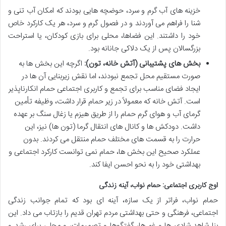
خزینه های آب گرم و سرد، حوضچه هایی بودند که امکان آب تنی و
شنا را فراهم می آوردند و در فصول گرم و سرد، هر یک کارکرد خاص
خود را داشتند. این فضاها، محلی برای بازی کودکان، یا استراحت
بزرگسالان پس از یک دلاکی جانانه بود.
بخش های پشتیبانی (آتش خانه، تون):
اگرچه این بخش ها به
صورت مستقیم محل تجمع نبودند، اما نقش زیربنایی آن ها در
ایجاد فضای مناسب برای تجمع و کاربری اجتماعی حمام انکارناپذیر
است. آتش خانه که معمولاً در زیر حمام قرار داشت، وظیفه تأمین
گرمای آب و هوای گرم حمام را از طریق هیزم یا زغال سنگ بر عهده
داشت. دودکش ها و کانال های انتقال گرما (تون ها) نیز، این
حرارت را به قسمت های مختلف حمام منتقل می کردند. بدون
عملکرد صحیح این بخش ها، حمام نمی توانست کارکرد اجتماعی و
بهداشتی خود را به نحو احسن ایفا کند.
اوج کاربری اجتماعی: حمام نواب، آینه زندگی
حمام نواب، فراتر از یک سازه، آینه ای بود که تمام جوانب زندگی
اجتماعی، فرهنگی و حتی بهداشتی مردم تهران قدیم را بازتاب می داد. این
بنا شاهد شادی ها و غم ها، گفتگوها و تصمیمات، و محلی برای رشد و