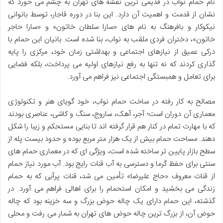
نام حمام نواب در قدیمی ترین نقشه های تهران به چشم می خورد که
نشان از قدمت و اهمیت آن دارد. این بنا در دوره قاجار، توسط بانوانی
نیکوکار و بافرهنگ به نام های «سارا سلطان خاتون» و «سارا حاجر
خاتون»، دختران فردی ملقب به نواب، بنا شده است. بانیان این حمام با
درکی عمیق از نیازهای اجتماعی و بهداشتی زمان خود، مرکزی را پایه
گذاری کردند که نه تنها به رفع نیازهای اولیه می پرداخت، بلکه فضایی
برای تعامل و همبستگی اجتماعی نیز فراهم می آورد.
مصالح به کار رفته در ساخت حمام نواب، خود گویای هنر و تکنولوژی
معماری آن دوران است؛ آجر، آهک، ساروج، سنگ و کاشی، عناصری بودند
که با مهارت تمام در کنار هم قرار گرفته اند تا بنایی مستحکم و زیبا را شکل
دهند. مساحت حمام بیش از یک هزار متر مربع بوده و حدود بیست پله از
سطح بازار پایین تر ساخته شده است، ویژگی ای که در معماری حمام های
سنتی برای حفظ گرما و دسترسی به آب قنات رایج بود. آب مورد نیاز حمام
از قنات معروف «حاج علیرضا» تأمین می شد، قنات پرآبی که به حمام
زندگی می بخشید و امکان استحمام را برای اهالی فراهم می آورد. در
گذشته، این حمام دارای یک چاله حوض بزرگ و سه خزینه بود که چاله
حوض آن، از بزرگ ترین چاله حوض های تهران به شمار می رفت و محلی