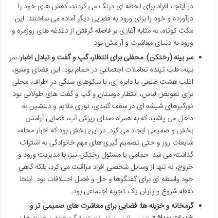
در اینجا، افراد برای لحظه ای درنگ می کردند، کفش های خود را
درآورده و خود را برای ورود به فضایی دیگر آماده می ساختند. این
مکث کوتاه، به مثابه آغازی بر فاصله گرفتن از دغدغه های روزمره و
ورود به دنیای معاشرت و آرامش بود.
سر بینه (رختکن): محفلی برای انتظار، گپ و گفت و تبادل اخبار:
سر
بینه، قلب تپنده تعاملات اجتماعی در حمام بود. این فضای وسیع،
اغلب هشت ضلعی یا دایره ای، با سکوهای سنگی در اطراف، محلی
برای تعویض لباس، انتظار دوستان و گپ و گفت های طولانی بود.
نورگیرهای شیشه ای در سقف گنبدی، نوری ملایم و دلنشین به
داخل می پاشید که به همراه صدای ریزش آب، فضایی آرامش
بخش و صمیمی ایجاد می کرد. در این بخش بود که اخبار محله،
شایعات روز و حتی تصمیم گیری های مهم خانوادگی به اشتراک
گذاشته می شد. حمامی یا مسئول رختکن نیز، با مدیریت ورود و
خروج، نه تنها از وسایل شخصی افراد مراقبت می کرد، بلکه گاهی
خود واسطه ای برای گفتگوها و حل و فصل اختلافات بود. اینجا
نقطه شروع و پایان یک تجربه اجتماعی بود.
گرمخانه و خزینه ها: فضایی برای معاشرت های صمیمی تر و