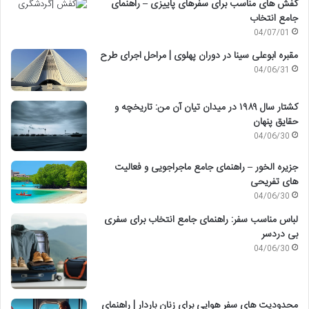
کفش های مناسب برای سفرهای پاییزی – راهنمای
جامع انتخاب
04/07/01
مقبره ابوعلی سینا در دوران پهلوی | مراحل اجرای طرح
04/06/31
کشتار سال ۱۹۸۹ در میدان تیان آن من: تاریخچه و
حقایق پنهان
04/06/30
جزیره الخور – راهنمای جامع ماجراجویی و فعالیت
های تفریحی
04/06/30
لباس مناسب سفر: راهنمای جامع انتخاب برای سفری
بی دردسر
04/06/30
محدودیت های سفر هوایی برای زنان باردار | راهنمای