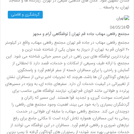
مندان تسهیل شود. مکان های مذهبی شیعی در تهران: زیارتگاه ها و مساجد
تهران، به واسطه …
گردشگری و اقامتی
04/05/24
مجتمع رفاهی مهتاب جاده قم تهران | توقفگاهی آرام و مجهز
مجتمع رفاهی مهتاب در جاده قم تهران مجتمع رفاهی مهتاب، واقع در کیلومتر
۲۰ اتوبان قم به تهران، از دیرباز به عنوان یکی از شناخته شده ترین و
پرترددترین توقفگاه های بین راهی در این مسیر حیاتی شناخته می شود. این
مجتمع، با ارائه طیف وسیعی از امکانات و خدمات، قصد دارد تا لحظاتی از
آسایش و راحتی را برای مسافران خسته از سفر فراهم آورد و پاسخگوی
نیازهای گوناگون آن ها باشد، هرچند که تجربیات اخیر برخی از مسافران نشان
از تغییراتی در کیفیت خدمات آن دارد. سفرهای جاده ای، به ویژه در مسیرهای
پرتردد و طولانی مانند اتوبان قم-تهران، نیازمند توقفگاه هایی مناسب برای
استراحت، سوخت گیری، و تجدید قوا هستند. این مسیر که زائران و
گردشگران بسیاری را به خود می بیند، اهمیت وجود مجتمع های رفاهی را
دوچندان می کند. مجتمع رفاهی مهتاب، با سابقه ای طولانی در خدمت
رسانی به این مسافران، همواره تلاش کرده است تا مکانی جامع برای رفع
نیازهای ضروری و رفاهی فراهم آورد. مسافران در این توقفگاه می توانند از
خدمات متنوعی بهره مند شوند؛ از رستوران های گوناگون گرفته تا پمپ بنزین