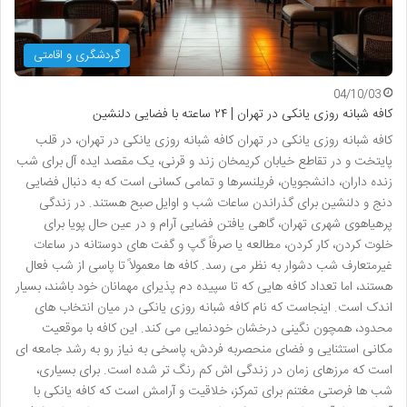
گردشگری و اقامتی
04/10/03
کافه شبانه روزی یانکی در تهران | ۲۴ ساعته با فضایی دلنشین
کافه شبانه روزی یانکی در تهران کافه شبانه روزی یانکی در تهران، در قلب
پایتخت و در تقاطع خیابان کریمخان زند و قرنی، یک مقصد ایده آل برای شب
زنده داران، دانشجویان، فریلنسرها و تمامی کسانی است که به دنبال فضایی
دنج و دلنشین برای گذراندن ساعات شب و اوایل صبح هستند. در زندگی
پرهیاهوی شهری تهران، گاهی یافتن فضایی آرام و در عین حال پویا برای
خلوت کردن، کار کردن، مطالعه یا صرفاً گپ و گفت های دوستانه در ساعات
غیرمتعارف شب دشوار به نظر می رسد. کافه ها معمولاً تا پاسی از شب فعال
هستند، اما تعداد کافه هایی که تا سپیده دم پذیرای مهمانان خود باشند، بسیار
اندک است. اینجاست که نام کافه شبانه روزی یانکی در میان انتخاب های
محدود، همچون نگینی درخشان خودنمایی می کند. این کافه با موقعیت
مکانی استثنایی و فضای منحصربه فردش، پاسخی به نیاز رو به رشد جامعه ای
است که مرزهای زمان در زندگی اش کم رنگ تر شده است. برای بسیاری،
شب ها فرصتی مغتنم برای تمرکز، خلاقیت و آرامش است که کافه یانکی با