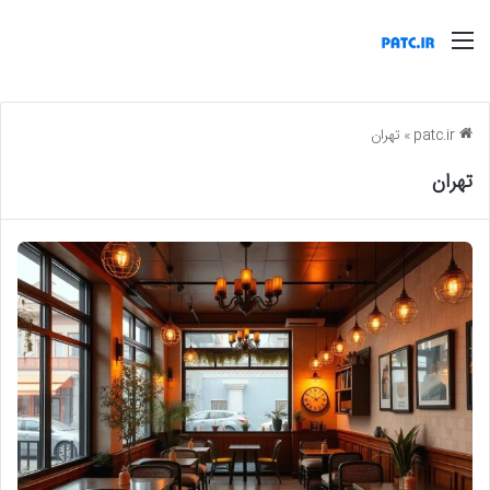
منو
patc.ir
»
تهران
تهران