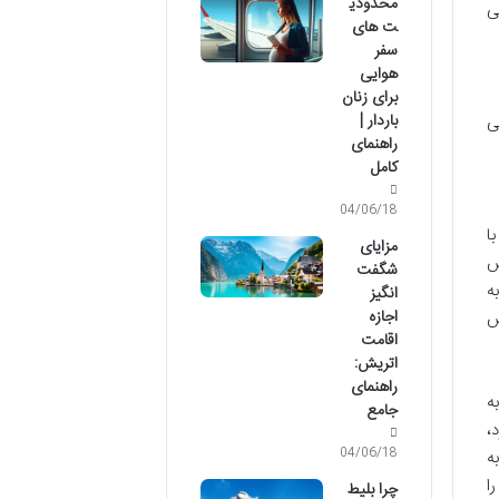
محدودی
ی
ت های
سفر
هوایی
برای زنان
باردار |
ی
راهنمای
کامل
04/06/18
ا
مزایای
ش
شگفت
ه
انگیز
اجازه
س
اقامت
اتریش:
راهنمای
ه
جامع
،
04/06/18
ه
ا
چرا بلیط