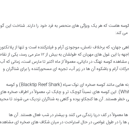
کوسه هاست که هر یک ویژگی های منحصر به فرد خود را دارند. شناخت این گون
می کند:
اهی جهان، که برخلاف نامش، موجودی آرام و فیلترکننده است و تنها از پلانکتون
ها و ماهی های کوچک تغذیه می کند. مواجهه با این غول های مهربان که طولشان به بیش از ۱۲ متر می رسد، یکی از ن
 مشاهده کوسه نهنگ در دایانی، معمولاً از ماه اکتبر تا مارس است، زمانی که آب
کات آرام و باشکوه آن ها در زیر آب، تجربه ای مسحورکننده را برای شناگران و
شامل گونه هایی مانند کوسه صخره ای نوک سیاه (Blacktip Reef Shark) و کوسه
صخره ای نوک سفید (Whitetip Reef Shark). این کوسه های نسبتاً کوچک تر و چابک تر، معمولاً در اطراف صخره های
بی خطر هستند. آن ها کنجکاو بوده و گاهی به شناگران نزدیک می شوند تا محی
ا معمولاً در کف دریا زندگی می کنند و بیشتر در شب فعال هستند. آن ها
ن ها را در طول غواصی در حال استراحت در میان شکاف های صخره ای مشاهده