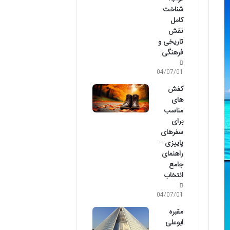
شناخت
کامل
نقش
تاریخی و
فرهنگی
04/07/01
کفش
های
مناسب
برای
سفرهای
پاییزی –
راهنمای
جامع
انتخاب
04/07/01
مقبره
ابوعلی