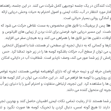
کت کنندگان در یک جلسه توجیهی کامل شرکت می کنند. در این جلسه، راهنماها
تار مورد انتظار در آب، نکات ایمنی و اصول احترام به حیات وحش دریایی ارائه
 آمادگی روانی بسیار حیاتی است.
ها:
پس از بریفینگ، با قایق های مخصوص به سمت نقاطی حرکت می شود که
است. این مسیر دریایی خود فرصتی برای لذت بردن از زیبایی های اقیانوس و
وقات، دلفین ها نیز قایق ها را همراهی می کنند و به هیجان سفر می افزایند.
ارها و کسانی که به دنبال تجربه ای سطحی تر هستند، شنا با اسنورکل انتخابی
 می توان از سطح آب، حرکات باشکوه کوسه ها را در زیر خود تماشا کرد. حس
امش از زیر شما عبور می کند، وصف ناپذیر است. شفافیت آب در دایانی، امکان
اصان حرفه ای و نیمه حرفه ای که دارای گواهینامه غواصی هستند، تجربه غواص
 رویارویی با کوسه ها فراهم می کند. در این حالت، می توان در کنار کوسه ها شن
ها را مشاهده کرد. این تجربه، ارتباطی متفاوت و احترام آمیز را با دنیای زیر آب
جربه ای متحول کننده می دانند.
ر شما هستند تا از رعایت تمامی نکات ایمنی اطمینان حاصل کنند و بهترین تجرب
 دارند تا هیچ گونه لمس، دنبال کردن یا تحریک کوسه ها صورت نگیرد و تنه