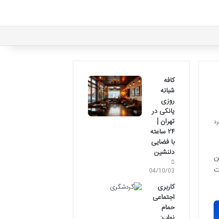
کافه
شبانه
روزی
یانکی در
تهران |
۲۴ ساعته
با فضایی
دلنشین
ن
ت
04/10/03
کاربری
اجتماعی
حمام
نواب: