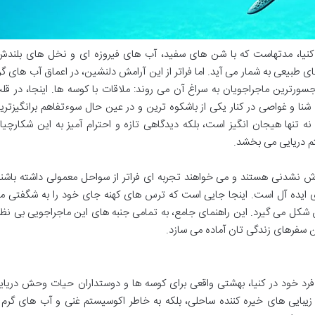
کنیا، مدتهاست که با شن های سفید، آب های فیروزه ای و نخل های بلندش
 طبیعی به شمار می آید. اما فراتر از این آرامش دلنشین، در اعماق آب های گر
سورترین ماجراجویان به سراغ آن می روند: ملاقات با کوسه ها. اینجا، در قل
شنا و غواصی در کنار یکی از باشکوه ترین و در عین حال سوءتفاهم برانگیزتری
 تنها هیجان انگیز است، بلکه دیدگاهی تازه و احترام آمیز به این شکارچیا
م دریایی می بخشد.
وش نشدنی هستند و می خواهند تجربه ای فراتر از سواحل معمولی داشته باشند
ی ایده آل است. اینجا جایی است که ترس های کهنه جای خود را به شگفتی م
شکل می گیرد. این راهنمای جامع، به تمامی جنبه های این ماجراجویی بی نظی
ین سفرهای زندگی تان آماده می سازد.
فرد خود در کنیا، بهشتی واقعی برای کوسه ها و دوستداران حیات وحش دریای
یبایی های خیره کننده ساحلی، بلکه به خاطر اکوسیستم غنی و آب های گرم 