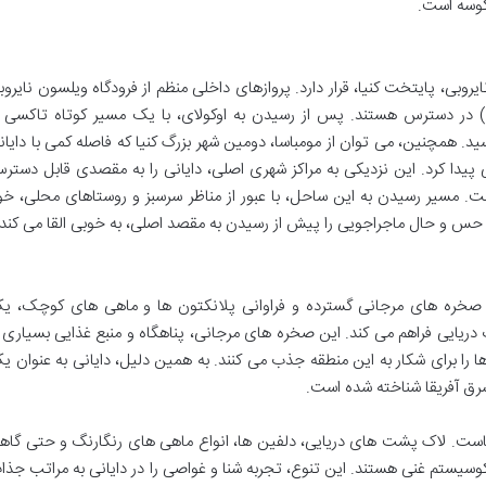
 کوسه است.
نایروبی، پایتخت کنیا، قرار دارد. پروازهای داخلی منظم از فرودگاه ویلسون نایروب
ه فرودگاه اوکولای دایانی (Ukunda Airstrip) در دسترس هستند. پس از رسیدن به اوکولای، با یک مسیر کوتاه تاکسی 
د. همچنین، می توان از مومباسا، دومین شهر بزرگ کنیا که فاصله کمی با دایان
 پیدا کرد. این نزدیکی به مراکز شهری اصلی، دایانی را به مقصدی قابل دستر
ت. مسیر رسیدن به این ساحل، با عبور از مناظر سرسبز و روستاهای محلی، خو
حس و حال ماجراجویی را پیش از رسیدن به مقصد اصلی، به خوبی القا می کند.
 صخره های مرجانی گسترده و فراوانی پلانکتون ها و ماهی های کوچک، ی
 دریایی فراهم می کند. این صخره های مرجانی، پناهگاه و منبع غذایی بسیاری ا
 را برای شکار به این منطقه جذب می کنند. به همین دلیل، دایانی به عنوان ی
شرق آفریقا شناخته شده است.
 هاست. لاک پشت های دریایی، دلفین ها، انواع ماهی های رنگارنگ و حتی گاه
وسیستم غنی هستند. این تنوع، تجربه شنا و غواصی را در دایانی به مراتب جذا