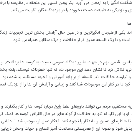
شگفت انگیز را به ارمغان می آورد. بکر بودن نسبی این منطقه در مقایسه با برخ
و نزدیکی به طبیعت دست نخورده را در بازدیدکنندگان تقویت می کند.
ها
اند یکی از هیجان انگیزترین و در عین حال آرامش بخش ترین تجربیات زندگ
رف است و با یک فلسفه عمیق تر از حفاظت و درک متقابل همراه می شود.
ام ولکر باسن، قدمی مهم در جهت تغییر دیدگاه عمومی نسبت به کوسه ها برداشت. او ب
نی، تلاش کرد تا نشان دهد این موجودات، نه تنها خطرناک نیستند، بلکه بخ
 نیازمند حفاظت اند. فلسفه او بر پایه آموزش و تجربه مستقیم بنا شده بود: ب
رد تا در کنار این موجودات شنا کنند و زیبایی و آرامش آن ها را از نزدیک لم
ه مستقیم، مردم می توانند باورهای غلط رایج درباره کوسه ها را کنار بگذارند و ب
 با این کار، نه تنها به حفاظت از گونه های در حال انقراض کوسه ها کمک کرد
ا خاطره ای عمیق و ماندگار را تجربه کنند. ابتکار عمل او، موجب شد تا دایانی ب
تبدیل شود و نمونه ای از همزیستی مسالمت آمیز انسان و حیات وحش دریایی ر