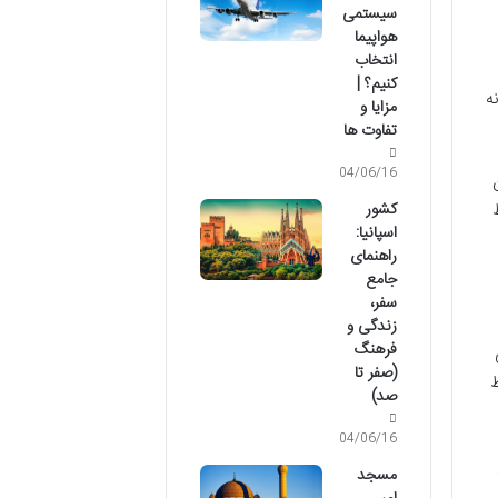
سیستمی
هواپیما
انتخاب
کنیم؟ |
ه
مزایا و
تفاوت ها
04/06/16
قاط
کشور
اسپانیا:
راهنمای
جامع
سفر،
زندگی و
فرهنگ
(صفر تا
ط
صد)
04/06/16
مسجد