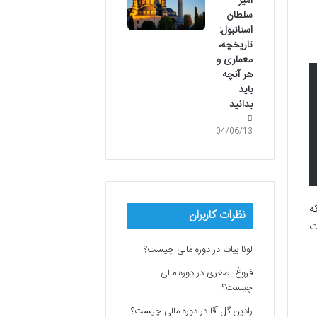
امیر
سلطان
استانبول:
تاریخچه،
معماری و
هر آنچه
باید
بدانید
04/06/13
ه
نظرات کاربران
ت
لونا بیات
در
دوره مالی چیست؟
فروغ اصغری
در
دوره مالی
چیست؟
رادین گل آقا
در
دوره مالی چیست؟