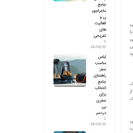
جامع
ماجراجوی
ی و
فعالیت
ی
های
یا
تفریحی
ی
س
04/06/30
د
لباس
مناسب
سفر:
راهنمای
جامع
ک
انتخاب
ز
برای
ک
سفری
بی
دردسر
ی
04/06/30
ب