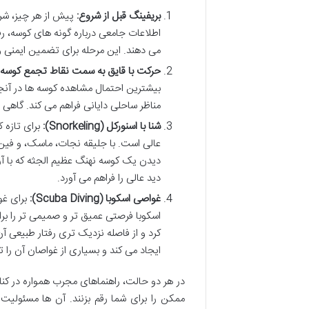
بریفینگ قبل از شروع:
پیش از هر چیز، شر
اطلاعات جامعی درباره گونه های کوسه، رف
می دهند. این مرحله برای تضمین ایمنی و
حرکت با قایق به سمت نقاط تجمع کوسه 
بیشترین احتمال مشاهده کوسه ها در آنج
مناظر ساحلی دایانی فراهم می کند. گاهی ا
شنا با اسنورکل (Snorkeling):
برای تازه ک
عالی است. با جلیقه نجات، ماسک، و فین،
دیدن یک کوسه نهنگ عظیم الجثه که با آر
دید عالی را فراهم می آورد.
غواصی اسکوبا (Scuba Diving):
برای غو
اسکوبا فرصتی عمیق تر و صمیمی تر را برای
کرد و از فاصله نزدیک تری رفتار طبیعی آن 
ایجاد می کند و بسیاری از غواصان آن را ت
در هر دو حالت، راهنماهای مجرب همواره در کنا
ممکن را برای شما رقم بزنند. آن ها مسئولیت