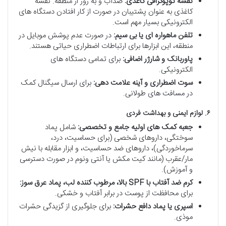
نقشه توپوگرافی کاغذی:
ضدآب و به روز از منطقه. نقشه
کاغذی به عنوان پشتیبان در صورت از کار افتادن دستگاه های
الکترونیکی بسیار مهم است.
تلفن ماهواره ای یا بی سیم:
در صورت عدم پوشش موبایل در
منطقه، این ابزارها برای ارتباطات اضطراری حیاتی هستند.
پاوربانک و شارژر اضافی:
برای تمامی دستگاه های
الکترونیکی.
سوت اضطراری و آینه علامت دهی:
برای ارسال سیگنال کمک
در مسافت های طولانی.
۶. لوازم ایمنی و بهداشت فردی
جعبه کمک های اولیه جامع و تخصصی:
شامل پماد
سوختگی، داروهای شخصی (برای حساسیت، درد،
سرماخوردگی)، داروهای ضد حساسیت، و ابزار مقابله با نیش
مار/عقرب (مانند کیت مکش یا آنتی ونوم در صورت دسترسی
و آموزش).
کرم ضد آفتاب با SPF بالا، مرطوب کننده لب، پماد عرق سوز:
برای محافظت از پوست در برابر آفتاب و خشکی.
اسپری یا پماد دافع حشرات:
برای جلوگیری از گزیدگی حشرات
موذی.