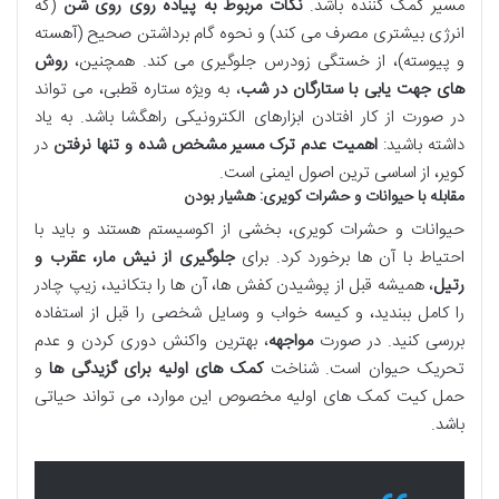
مسیر کمک کننده باشد.
نکات مربوط به پیاده روی روی شن
(که
انرژی بیشتری مصرف می کند) و نحوه گام برداشتن صحیح (آهسته
و پیوسته)، از خستگی زودرس جلوگیری می کند. همچنین،
روش
های جهت یابی با ستارگان در شب
، به ویژه ستاره قطبی، می تواند
در صورت از کار افتادن ابزارهای الکترونیکی راهگشا باشد. به یاد
داشته باشید:
اهمیت عدم ترک مسیر مشخص شده و تنها نرفتن
در
کویر، از اساسی ترین اصول ایمنی است.
مقابله با حیوانات و حشرات کویری: هشیار بودن
حیوانات و حشرات کویری، بخشی از اکوسیستم هستند و باید با
احتیاط با آن ها برخورد کرد. برای
جلوگیری از نیش مار، عقرب و
رتیل
، همیشه قبل از پوشیدن کفش ها، آن ها را بتکانید، زیپ چادر
را کامل ببندید، و کیسه خواب و وسایل شخصی را قبل از استفاده
بررسی کنید. در صورت
مواجهه
، بهترین واکنش دوری کردن و عدم
تحریک حیوان است. شناخت
کمک های اولیه برای گزیدگی ها
و
حمل کیت کمک های اولیه مخصوص این موارد، می تواند حیاتی
باشد.