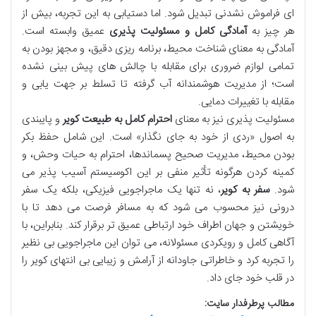
ای فراموش نشدنی تبدیل شود. اما دستیابی به این تجربه، بیش از
هر چیز به
آمادگی کامل و مسئولیت پذیری
عمیق وابسته است.
آمادگی به معنای شناخت محیط، برنامه ریزی دقیق، و مجهز بودن به
تمامی لوازم ضروری برای مقابله با چالش های پیش بینی نشده
است؛ از مدیریت هوشمندانه آب گرفته تا تسلط بر جهت یابی و
مقابله با تغییرات دمایی.
مسئولیت پذیری نیز به معنای
احترام کامل به طبیعت کویر
و پایبندی
به اصول «ردی از خود به جای نگذار» است. این شامل حفظ بکر
بودن محیط، مدیریت صحیح پسماندها، احترام به حیات وحش، و
کمینه کردن هرگونه تأثیر منفی بر این اکوسیستم آسیب پذیر می
شود.
سفر به کویر
، نه تنها یک ماجراجویی فیزیکی، بلکه یک سفر
درونی نیز محسوب می شود که به مسافر فرصت می دهد تا با
خویشتن و جهان اطراف خود ارتباطی عمیق تر برقرار کند. بنابراین، با
آگاهی کامل و رویکردی مسئولانه، می توان این ماجراجویی بی نظیر
را تجربه کرد و خاطراتی جاودانه از آرامش و زیبایی بی انتهای کویر را
در قلب خود جای داد.
مطالب پرطرفدار سایت: