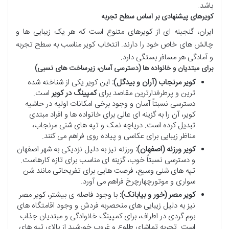
باشد.
کویرهای پیشنهادی بر اساس سطح تجربه
ایران، گنجینه ای از کویرهای متنوع است که هر یک زیبایی ها و
چالش های خاص خود را دارند. انتخاب کویر مناسب به سطح تجربه
و آمادگی هر مسافر بستگی دارد.
برای مبتدیان و خانواده ها (دسترسی آسان، زیرساخت های نسبی)
کویر مرنجاب (آران و بیدگل):
این کویر یکی از شناخته شده
ترین و پرطرفدارترین مقاصد برای
کمپینگ در کویر
است.
دسترسی نسبتاً آسان و وجود برخی امکانات اولیه در حاشیه
کویر، آن را به گزینه ای عالی برای خانواده ها و افراد مبتدی
تبدیل کرده است. دریاچه نمک و تپه های شنی مرنجاب،
مناظر زیبایی برای عکاسی و پیاده روی فراهم می کنند.
کویر ورزنه (اصفهان):
ورزنه نیز به دلیل نزدیکی به شهر اصفهان
و دسترسی نسبتاً خوب، گزینه ای مناسب برای تازه کارهاست.
تپه های شنی وسیع، فرصت هایی برای تفریحاتی مانند شن
سواری و موتورچهارچرخ فراهم می آورد.
کویر مصر (خور و بیابانک):
با وجود فاصله ی بیشتر، کویر مصر
نیز به دلیل زیبایی های منحصربه فردش و وجود اقامتگاه های
بوم گردی در اطراف، برای کمپینگ خانوادگی و مبتدیان جذاب
است. تجربه تماشای طلوع و غروب خورشید از بالای تپه های