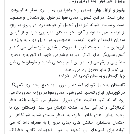
پاییز و اوایل بهار: ایده آل ترین زمان
پاییز و اوایل بهار
، بهترین و دلپذیرترین زمان برای سفر به کویرهای
ایران است. در این فصول، دمای هوا در طول روز متعادل و مطلوب
است و سرمای شبانه نیز قابل تحمل تر خواهد بود. در پاییز، به ویژه
از اواسط مهر تا اواخر آبان، هوا خنکای دلپذیری دارد و از گرمای
سوزان تابستان خبری نیست. همچنین، در اوایل بهار، به ویژه در
فروردین ماه، طبیعت کویر با طراوت بیشتری خودنمایی می کند و
گاهی سبزینگی های اندکی نیز به چشم می خورد که تجربه ی بصری
متفاوتی را رقم می زند. در این ایام، بادهای شدید و طوفان های شن
نیز کمتر از سایر فصول رخ می دهند.
چرا تابستان و زمستان توصیه نمی شوند؟
تابستان
به دلیل گرمای کشنده و سوزان، به هیچ وجه برای
کمپینگ
در کویر
های ایران توصیه نمی شود. دمای هوا در روز به حدی بالا می
رود که نه تنها فعالیت های بیرونی دشوار می شوند، بلکه خطر
گرمازدگی و کم آبی نیز به شدت افزایش می یابد.
زمستان
نیز، با
وجود زیبایی های خاص خود، به خاطر سرمای شدید شبانگاهی و
احتمال یخبندان، چالش های جدی تری را به همراه دارد که می
تواند برای کمپرهای بی تجربه یا بدون تجهیزات کافی، خطرناک