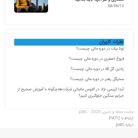
04/06/13
نظرات کاربران
لونا بیات
در
دوره مالی چیست؟
فروغ اصغری
در
دوره مالی چیست؟
رادین گل آقا
در
دوره مالی چیست؟
سحرگل رهبر
در
دوره مالی چیست؟
آیدا کریمی نژاد
در
کابوس مالیاتی شرکت‌ها،چگونه با آموزش صحیح از
جرایم سنگین جلوگیری کنیم؟
سایت مجله و خبری patc - 2026
ارتباط با PATC
درباره patc