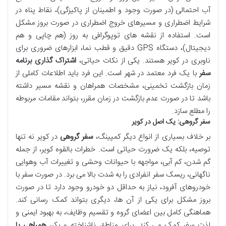
آب احتمالی (در صورت وجود و اطمینان از پاکیزگی)، نقاط پناه در
شرایط اضطراری و مسیرهای خروج اضطراری در صورت بروز مشکل
است. استفاده از نقشه های توپوگرافی به روز (هم چاپی و هم
دیجیتال)، دستگاه GPS دقیق و قطب نما، ابزارهای ضروری برای
ناوبری در کویر هستند. یکی از نکات حیاتی،
اشتراک گذاری برنامه
سفر
با یک فرد معتمد در شهر است. این فرد باید اطلاعات کاملی از
زمان بازگشت تخمینی، مشخصات همراهان و نقشه مسیر داشته
باشد تا در صورت عدم بازگشت در زمان مقرر، بتواند مقامات مربوطه
را مطلع سازد.
سفر گروهی: یک اصل در کویر
بر خلاف بسیاری از انواع دیگر کمپینگ،
سفر گروهی
در کویر نه تنها
توصیه، بلکه یک ضرورت حیاتی است. خطرات بالقوه کویر، از جمله
گم شدن، کم آبی، مواجهه با حیوانات وحشی و تغییرات آب وهوایی
ناگهانی، ریسک سفر انفرادی را به شدت بالا می برد. در صورت سفر با
خودروهای آفرود، نیاز به حداقل دو خودرو وجود دارد تا در صورت
بروز مشکل برای یکی از آن ها، دیگری بتواند کمک رسانی کند.
هماهنگی کامل بین اعضای گروه و تقسیم وظایف، به بهبود ایمنی و
لذت سفر کمک می کند. برای مناطق ناشناخته و بکر،
همراهی با