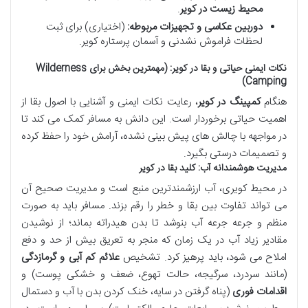
محیط زیست در کویر
.
دوربین عکاسی و تجهیزات مربوطه:
(اختیاری) برای ثبت
لحظات فراموش نشدنی و آسمان پرستاره کویر.
نکات ایمنی حیاتی و بقا در کویر: (مهمترین بخش برای Wilderness
Camping)
هنگام
کمپینگ در کویر
، رعایت نکات ایمنی و آشنایی با اصول بقا از
اهمیت حیاتی برخوردار است. این دانش به مسافر کمک می کند تا
در مواجهه با چالش های پیش بینی نشده، آرامش خود را حفظ کرده
و تصمیمات درستی بگیرد.
مدیریت هوشمندانه آب: کلید بقا در کویر
در محیط کویری، آب ارزشمندترین منبع است و مدیریت صحیح آن
می تواند تفاوت بین بقا و خطر را رقم بزند. مسافر باید به صورت
منظم و جرعه جرعه آب بنوشد تا بدن هیدراته بماند؛ از نوشیدن
مقادیر زیاد آب در یک زمان که منجر به تعریق بیش از حد و دفع
املاح می شود، باید پرهیز کرد. تشخیص
علائم کم آبی و گرمازدگی
(مانند سردرد، سرگیجه، حالت تهوع، ضعف و خشکی پوست) و
اقدامات فوری
(پناه گرفتن در سایه، خنک کردن بدن با آب و دستمال