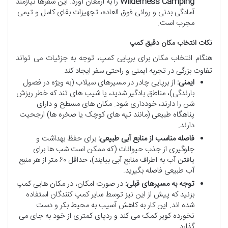
Wilderness Camping
را به ارمغان آورد. این سفرها نیازمند
آمادگی بدنی و روانی فوق العاده، تجهیزات بقای کامل و تیمی
مجرب است.
نکات انتخاب مکان دقیق کمپ
هنگام انتخاب مکان برای برپایی کمپ، توجه به جزئیات می تواند
تفاوت بزرگی در تجربه ایمنی و راحتی سفر ایجاد کند.
ایمنی:
از برپایی چادر در مسیرهای سیلاب (به ویژه در فصول
بارندگی)، مناطق بادگیر شدید، یا شیب های تند که خطر ریزش
شن را دارند، خودداری شود. مکان های مسطح و دارای
پناهگاه طبیعی (مانند تپه های کوچک یا صخره ها) ارجحیت
دارند.
فاصله مناسب از منابع آبی طبیعی:
برای حفظ بهداشت و
جلوگیری از جذب حیوانات (که ممکن است شب ها برای
یافتن آب به اطراف منابع آبی بیایند)، حداقل ۶۰ متر از هر منبع
آب طبیعی فاصله بگیرید.
توجه به مسیرهای قبلی:
در صورت امکان، در مکان هایی کمپ
بزنید که پیش از این نیز توسط سایر کمپ کنندگان استفاده
شده اند. این کار به کاهش آسیب به محیط بکر و دست
نخورده کویر کمک می کند و ردپای کمتری از خود به جای می
گذارد.