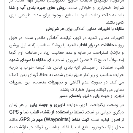
مرطوب، نوشیدن مایعات حاوی الکترولیت) بسیار مهم است. در
شرایط اضطراری و طولانی مدت،
روش های جیره بندی آب و غذا
باید به دقت رعایت شود تا منابع موجود برای مدت طولانی تری
کافی باشند.
مقابله با تغییرات دمایی: آمادگی برای هر شرایطی
تغییرات دمایی شدید در کویر، نیازمند آمادگی دائمی است. در طول
روز،
محافظت در برابر آفتاب شدید
با پوشاک مناسب (لایه اول روشن
و نازک)، استراحت در سایه و عدم فعالیت زیاد در ساعات اوج گرما
(معمولاً ۱۰ صبح تا ۴ عصر) ضروری است. برای
مقابله با سرمای شدید
شب
، استفاده از سیستم لایه بندی لباس ها، کیسه خواب با درجه
حرارت مناسب و زیرانداز عایق بندی شده، به حفظ گرمای بدن کمک
می کند. در صورت عدم آگاهی و تجهیزات مناسب، این تغییرات
دمایی می توانند بسیار خطرناک باشند.
ناوبری و جهت یابی دقیق: راهنمای مسیر
در وسعت یکنواخت کویر، مهارت
ناوبری و جهت یابی
از هر زمان
دیگری حیاتی تر است.
تسلط بر استفاده از نقشه، قطب نما و GPS
از اصول اولیه است.
ثبت نقاط (Waypoints) مهم در GPS
، مانند
محل پارک خودرو، منابع آب یا نقاط پناه، می تواند در بازگشت به