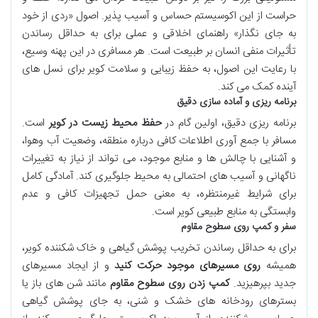
حراست از این اکوسیستم حساس و آسیب پذیر. اصول «ردی از خود
به جای نگذار» راهنمای اخلاقی و عملی برای به حداقل رساندن
تأثیرات منفی انسان بر طبیعت است. هر مسافری در این پهنه وسیع،
با رعایت این اصول، به حفظ زیبایی و سلامت کویر برای نسل های
آینده کمک می کند.
برنامه ریزی و آماده سازی دقیق
برنامه ریزی دقیق، اولین گام در
حفظ محیط زیست در کویر
است.
مسافر با جمع آوری اطلاعات کافی درباره منطقه، وضعیت آب وهوا،
و آشنایی با چالش ها و منابع موجود، می تواند از نیاز به تغییرات
ناگهانی و آسیب های احتمالی به محیط جلوگیری کند. آمادگی کامل
برای شرایط غیرمنتظره، به معنی حمل تجهیزات کافی و عدم
وابستگی به منابع طبیعی کویر است.
سفر و کمپ روی سطوح مقاوم
برای به حداقل رساندن تخریب پوشش گیاهی و خاک شکننده کویر،
همیشه
روی مسیرهای موجود حرکت کنید
و از ایجاد مسیرهای
جدید بپرهیزید.
کمپ زدن روی سطوح مقاوم
مانند شن های باز یا
بسترهای رودخانه های خشک و شنی، به جای پوشش گیاهی