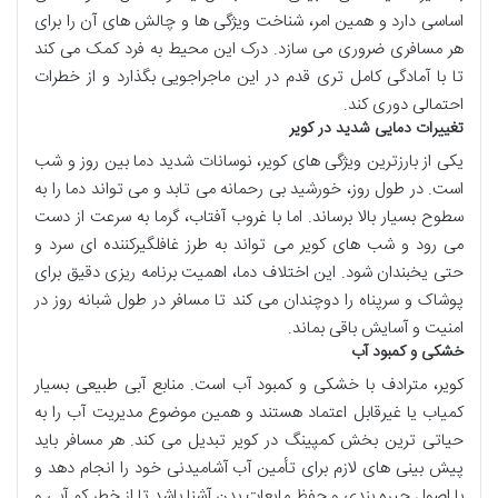
اساسی دارد و همین امر، شناخت ویژگی ها و چالش های آن را برای
هر مسافری ضروری می سازد. درک این محیط به فرد کمک می کند
تا با آمادگی کامل تری قدم در این ماجراجویی بگذارد و از خطرات
احتمالی دوری کند.
تغییرات دمایی شدید در کویر
یکی از بارزترین ویژگی های کویر، نوسانات شدید دما بین روز و شب
است. در طول روز، خورشید بی رحمانه می تابد و می تواند دما را به
سطوح بسیار بالا برساند. اما با غروب آفتاب، گرما به سرعت از دست
می رود و شب های کویر می تواند به طرز غافلگیرکننده ای سرد و
حتی یخبندان شود. این اختلاف دما، اهمیت برنامه ریزی دقیق برای
پوشاک و سرپناه را دوچندان می کند تا مسافر در طول شبانه روز در
امنیت و آسایش باقی بماند.
خشکی و کمبود آب
کویر، مترادف با خشکی و کمبود آب است. منابع آبی طبیعی بسیار
کمیاب یا غیرقابل اعتماد هستند و همین موضوع مدیریت آب را به
حیاتی ترین بخش کمپینگ در کویر تبدیل می کند. هر مسافر باید
پیش بینی های لازم برای تأمین آب آشامیدنی خود را انجام دهد و
با اصول جیره بندی و حفظ مایعات بدن آشنا باشد تا از خطر کم آبی و