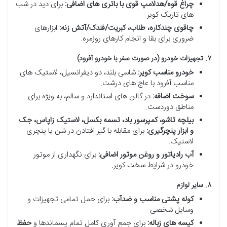
چراغ قوه/هدلامپ قوی با باتری های اضافی:
برای دید در شب
های تاریک کویر.
چاقوی چندکاره، طناب، کبریت/فندک/آتش زنه:
ابزارهای
ضروری برای بقا و انجام کارهای روزمره.
۷. تجهیزات خودرو (در صورت سفر با خودرو آفرود)
خودرو مناسب کویر:
شاسی بلند، دو دیفرانسیل، لاستیک های
مناسب آفرود با عاج های درشت.
سوخت اضافه:
در گالن های استاندارد و سالم، به ویژه برای
مناطق دوردست.
بیلچه تاشو، کمپرسور باد، تسمه بکسل، لاستیک زاپاس، جک
و ابزار پنچرگیری:
برای مقابله با گیر افتادن در شن یا پنچری
لاستیک.
آب رادیاتور و روغن موتور اضافی:
برای نگهداری از موتور
خودرو در شرایط سخت کویر.
۸. سایر لوازم
کوله پشتی مناسب و ضدآب:
برای حمل تمامی تجهیزات و
وسایل شخصی.
کیسه های زباله:
برای جمع آوری کامل تمام پسماندها و
حفظ