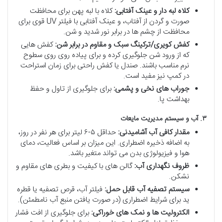
کلاه لبه دار و عینک آفتابی:
کلاه با لبه پهن برای محافظت
صورت و گردن از آفتاب، و عینک آفتابی با فیلتر UV قوی برای
محافظت از چشم ها در برابر نور شدید و شن.
کفش کویری/ترکینگ سبک و مقاوم در برابر شن:
کفش هایی
که از ورود شن جلوگیری کرده و برای پیاده روی روی سطوح
نرم مناسب باشند. صندل یا کفش راحتی برای زمان استراحت
در کمپ نیز مفید است.
جوراب های نخی و پشمی:
برای جلوگیری از تاول و حفظ
بهداشت پا.
۳. آب و سیستم مدیریت مایعات
مقدار کافی آب آشامیدنی:
حداقل ۵-۶ لیتر برای هر نفر در روز،
به اضافه ذخیره اضطراری. این میزان بر اساس فعالیت، دمای
هوا و فیزیولوژی بدن می تواند متغیر باشد.
ظروف نگهداری آب:
گالن های با کیفیت و بطری های مقاوم و
نشکن.
سیستم تصفیه آب قابل حمل:
فیلتر آب، قرص تصفیه یا قطره
ید برای شرایط اضطراری (در صورت یافتن منبع آب نامطمئن).
الکترولیت ها و نمک های خوراکی:
برای جلوگیری از افت فشار