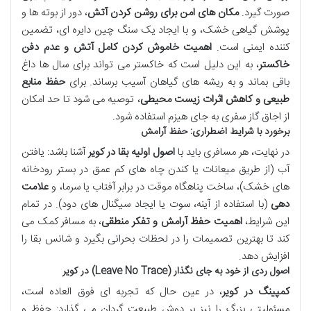
صورت گیرد.
مکان های امن برای روشن کردن آتش
، دور از بوته ها و
پوشش گیاهی خشک، و با ایجاد یک سنگ چین دایره ای، تضمین
کننده ایمنی است.
اهمیت خاموش کردن کامل آتش و عدم دفن
خاکستر
، به این دلیل است که خاکستر می تواند برای سال ها داغ
باقی بماند و به ریشه های گیاهان آسیب برساند. برای
حفظ منابع
طبیعی و کاهش اثرات زیست محیطی
، توصیه می شود تا حد امکان
از اجاق گاز سفری به جای هیزم استفاده شود.
برخورد با شرایط اضطراری: حفظ آرامش
در نهایت، هر مسافری باید با
اصول اولیه بقا در کویر
آشنا باشد: یافتن
آب (از طریق میعانات یا کندن چاه های کم عمق در بستر رودخانه
های خشک)، ساخت پناهگاه موقت در برابر آفتاب یا سرما، و
علامت
دهی
(با استفاده از آینه، سوت یا ایجاد سیگنال های دود). در تمام
این شرایط،
اهمیت حفظ آرامش و تفکر منطقی
، به مسافر کمک می
کند تا بهترین تصمیمات را در لحظات بحرانی بگیرد و شانس بقا را
افزایش دهد.
اصول ردی از خود به جای نگذار (Leave No Trace) در کویر
کمپینگ در کویر
، در عین حال که تجربه ای فوق العاده است،
مسئولیتی بزرگ را نیز بر دوش طبیعت گردان می گذارد: حفظ و