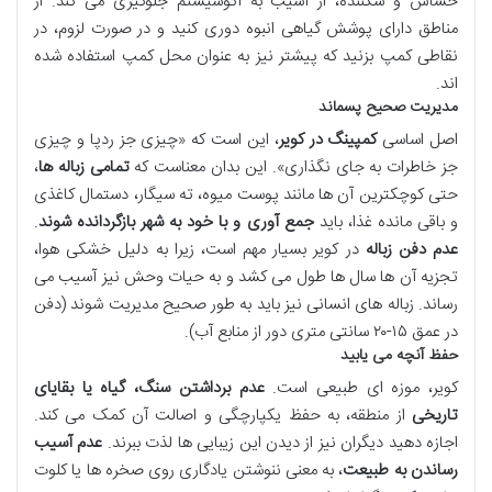
حساس و شکننده، از آسیب به اکوسیستم جلوگیری می کند. از
مناطق دارای پوشش گیاهی انبوه دوری کنید و در صورت لزوم، در
نقاطی کمپ بزنید که پیشتر نیز به عنوان محل کمپ استفاده شده
اند.
مدیریت صحیح پسماند
اصل اساسی
کمپینگ در کویر
، این است که «چیزی جز ردپا و چیزی
جز خاطرات به جای نگذاری». این بدان معناست که
تمامی زباله ها
،
حتی کوچکترین آن ها مانند پوست میوه، ته سیگار، دستمال کاغذی
و باقی مانده غذا، باید
جمع آوری و با خود به شهر بازگردانده شوند
.
عدم دفن زباله
در کویر بسیار مهم است، زیرا به دلیل خشکی هوا،
تجزیه آن ها سال ها طول می کشد و به حیات وحش نیز آسیب می
رساند. زباله های انسانی نیز باید به طور صحیح مدیریت شوند (دفن
در عمق ۱۵-۲۰ سانتی متری دور از منابع آب).
حفظ آنچه می یابید
کویر، موزه ای طبیعی است.
عدم برداشتن سنگ، گیاه یا بقایای
تاریخی
از منطقه، به حفظ یکپارچگی و اصالت آن کمک می کند.
اجازه دهید دیگران نیز از دیدن این زیبایی ها لذت ببرند.
عدم آسیب
رساندن به طبیعت
، به معنی ننوشتن یادگاری روی صخره ها یا کلوت