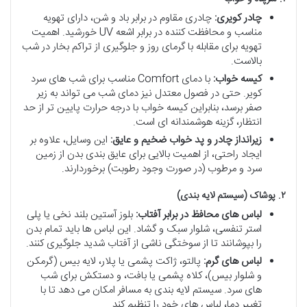
چادر کویری:
چادری مقاوم در برابر باد و شن، دارای تهویه
مناسب و محافظت کننده در برابر اشعه UV خورشید. اهمیت
تهویه برای مقابله با گرمای روز و جلوگیری از تراکم بخار در شب
بالاست.
کیسه خواب:
با دمای Comfort مناسب برای شب های سرد
کویر. حتی در فصول معتدل نیز دمای شب می تواند به زیر
صفر برسد، بنابراین کیسه خواب با درجه حرارت پایین تر از حد
انتظار، گزینه هوشمندانه ای است.
زیرانداز چادر و پد خواب ضخیم و عایق:
این وسایل، علاوه بر
ایجاد راحتی، از اهمیت بالایی برای عایق بندی بدن از زمین
سرد و مرطوب (در صورت وجود رطوبت) برخوردارند.
۲. پوشاک (سیستم لایه بندی)
لباس های محافظ در برابر آفتاب:
بلوز آستین بلند نخی یا پلی
استر تنفسی، شلوار سبک و گشاد. این لباس ها باید تمام بدن
را بپوشانند تا از سوختگی ناشی از آفتاب شدید جلوگیری کنند.
لباس های گرم:
پالتو، ژاکت پشمی یا پلار، لایه بیس (گرمکن
و شلوار بیس)، کلاه پشمی یا بافت، و دستکش برای شب
های سرد. سیستم لایه بندی به مسافر امکان می دهد تا با
تغییر دما، لباس های خود را تنظیم کند.