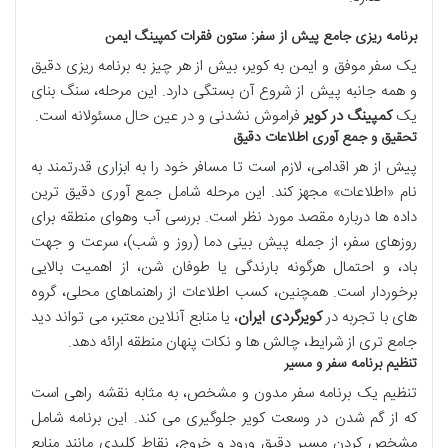
برنامه ریزی جامع پیش از سفر: ستون فقرات کمپینگ ایمن
یک سفر موفق و ایمن به کویر، بیش از هر چیز به برنامه ریزی دقیق
و همه جانبه پیش از شروع آن بستگی دارد. این مرحله، سنگ بنای
یک
کمپینگ در کویر
فراموش نشدنی و در عین حال مسئولانه است.
تحقیق و جمع آوری اطلاعات دقیق
پیش از هر اقدامی، لازم است تا مسافر خود را به ابزاری قدرتمند به
نام «اطلاعات» مجهز کند. این مرحله شامل جمع آوری دقیق ترین
داده ها درباره مقصد مورد نظر است. بررسی آب وهوای منطقه برای
روزهای سفر، از جمله پیش بینی دما (روز و شب)، سرعت و جهت
باد، و احتمال هرگونه بارندگی یا طوفان شن، از اهمیت بالایی
برخوردار است. همچنین، کسب اطلاعات از راهنماهای محلی، گروه
های با تجربه در
کویرگردی ایران
، یا منابع آنلاین معتبر، می تواند دید
جامع تری از شرایط، چالش ها و نکات پنهان منطقه ارائه دهد.
تنظیم برنامه سفر و مسیر
تنظیم یک برنامه سفر مدون و مشخص، به مثابه نقشه راهی است
که از گم شدن در وسعت کویر جلوگیری می کند. این برنامه شامل
مشخص کردن مسیر دقیق ورود و خروج، نقاط کلیدی مانند منابع