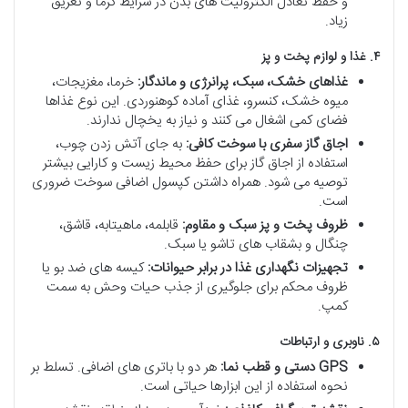
و حفظ تعادل الکترولیت های بدن در شرایط گرما و تعریق
زیاد.
۴. غذا و لوازم پخت و پز
غذاهای خشک، سبک، پرانرژی و ماندگار:
خرما، مغزیجات،
میوه خشک، کنسرو، غذای آماده کوهنوردی. این نوع غذاها
فضای کمی اشغال می کنند و نیاز به یخچال ندارند.
اجاق گاز سفری با سوخت کافی:
به جای آتش زدن چوب،
استفاده از اجاق گاز برای حفظ محیط زیست و کارایی بیشتر
توصیه می شود. همراه داشتن کپسول اضافی سوخت ضروری
است.
ظروف پخت و پز سبک و مقاوم:
قابلمه، ماهیتابه، قاشق،
چنگال و بشقاب های تاشو یا سبک.
تجهیزات نگهداری غذا در برابر حیوانات:
کیسه های ضد بو یا
ظروف محکم برای جلوگیری از جذب حیات وحش به سمت
کمپ.
۵. ناوبری و ارتباطات
GPS دستی و قطب نما:
هر دو با باتری های اضافی. تسلط بر
نحوه استفاده از این ابزارها حیاتی است.