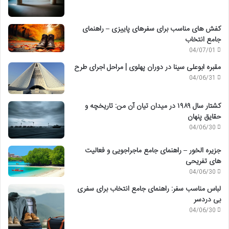
کفش های مناسب برای سفرهای پاییزی – راهنمای
جامع انتخاب
04/07/01
مقبره ابوعلی سینا در دوران پهلوی | مراحل اجرای طرح
04/06/31
کشتار سال ۱۹۸۹ در میدان تیان آن من: تاریخچه و
حقایق پنهان
04/06/30
جزیره الخور – راهنمای جامع ماجراجویی و فعالیت
های تفریحی
04/06/30
لباس مناسب سفر: راهنمای جامع انتخاب برای سفری
بی دردسر
04/06/30