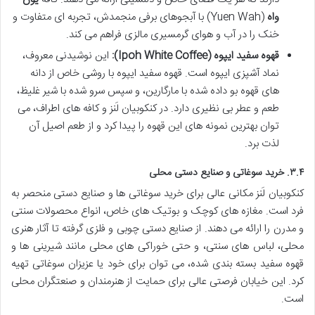
واه
(Yuen Wah) با آبجوهای برفی منجمدش، تجربه ای متفاوت و
خنک را در آب و هوای گرمسیری مالزی فراهم می کند.
قهوه سفید ایپوه (Ipoh White Coffee):
این نوشیدنی معروف،
نماد آشپزی ایپوه است. قهوه سفید ایپوه با روشی خاص از دانه
های قهوه بو داده شده با مارگارین، و سپس سرو شده با شیر غلیظ،
طعم و عطر بی نظیری دارد. در کنکوبیان لَنز و کافه های اطراف، می
توان بهترین نمونه های این قهوه را پیدا کرد و از طعم اصیل آن
لذت برد.
۳.۴. خرید سوغاتی و صنایع دستی محلی
کنکوبیان لَنز مکانی عالی برای خرید سوغاتی ها و صنایع دستی منحصر به
فرد است. مغازه های کوچک و بوتیک های خاص، انواع محصولات سنتی
و مدرن را ارائه می دهند. از صنایع دستی چوبی و فلزی گرفته تا آثار هنری
محلی، لباس های سنتی، و حتی خوراکی های محلی مانند شیرینی ها و
قهوه سفید بسته بندی شده، می توان برای خود یا عزیزان سوغاتی تهیه
کرد. این خیابان فرصتی عالی برای حمایت از هنرمندان و صنعتگران محلی
است.