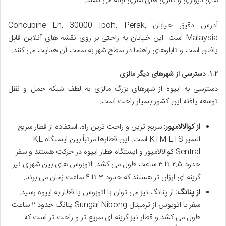
های دیواری و گالری های هنری ارائه می دهند.
آدرس دقیق خیابان Concubine Ln, 30000 Ipoh, Perak,
Malaysia است. این خیابان به راحتی بر روی نقشه های آنلاین قابل
یافتن است و تابلوهای راهنما در سطح شهر به سمت آن هدایت می کنند.
۱.۲. دسترسی از شهرهای دیگر مالزی
دسترسی به ایپوه از شهرهای بزرگ مالزی به لطف شبکه حمل و نقل
توسعه یافته این کشور بسیار راحت است.
از کوالالامپور:
سریع ترین و راحت ترین راه، استفاده از قطار سریع
السیر KTM ETS است. این قطارها مرتباً بین ایستگاه KL
Sentral کوالالامپور و ایستگاه قطار ایپوه در حرکت هستند و سفر
حدود ۲.۵ تا ۳ ساعت طول می کشد. اتوبوس های بین شهری نیز
گزینه ای ارزان تر هستند که حدود ۳ تا ۴ ساعت زمان می برند.
از پنانگ:
از پنانگ نیز می توان با اتوبوس یا قطار به ایپوه رسید.
سفر با اتوبوس از ترمینال Sungai Nibong پنانگ حدود ۲ ساعت
طول می کشد و قطار نیز گزینه ای سریع تر و راحت تر است که