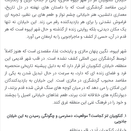
خیابان کنکوبیان لَنز در شهر ایپوه مالزی، یکی از جذاب ترین و رنگارنگ
ترین مقاصد گردشگری است که با داستان های نهفته در دل تاریخ،
معماری دلنشین، هنر خیابانی چشم نواز و طعم های بی نظیر، تجربه ای
فراموش نشدنی را برای هر بازدیدکننده رقم می زند. این خیابان نه تنها
یک مکان دیدنی، بلکه روایتی زنده از گذشته و حال شهر ایپوه است که هر
قدم در آن، حسی از کشف و ماجراجویی را به ارمغان می آورد.
شهر ایپوه، نگین پنهان مالزی و پایتخت غذا، مقصدی است که هنوز کاملاً
توسط گردشگران بین المللی کشف نشده است. در قلب شهر قدیمی این
منطقه، خیابان کنکوبیان لَنز قرار دارد که به دلیل پیشینه تاریخی منحصربه
فرد و فضای زنده ای که دارد، به سرعت در حال تبدیل شدن به یکی از
مقاصد محبوب گردشگری در مالزی است. این خیابان به بازدیدکنندگان
این امکان را می دهد که در میان کوچه های سنگ فرش شده قدم بزنند، از
دیوارنگاره های خلاقانه لذت ببرند، طعم غذاهای خیابانی اصیل را بچشند
و خود را در فرهنگ غنی این منطقه غرق کنند.
۱. کنکوبیان لنز کجاست؟ موقعیت، دسترسی و چگونگی رسیدن به این خیابان
جادویی
خیابان کنکوبیان لَنز در قلب منطقه