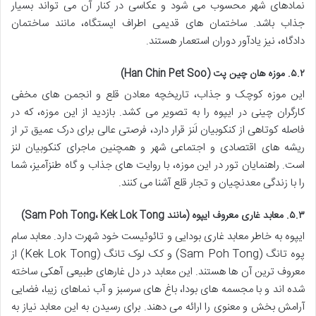
نمادهای شهر محسوب می شود و عکاسی در کنار آن می تواند بسیار
جذاب باشد. ساختمان های قدیمی اطراف ایستگاه، مانند ساختمان
دادگاه، نیز یادآور دوران استعمار هستند.
۵.۲. موزه هان چین پت (Han Chin Pet Soo)
این موزه کوچک و جذاب، تاریخچه معادن قلع و انجمن های مخفی
کارگران چینی در ایپوه را به تصویر می کشد. بازدید از این موزه، که در
فاصله کوتاهی از کنکوبیان لَنز قرار دارد، فرصتی عالی برای درک عمیق تر از
ریشه های اقتصادی و اجتماعی شهر و همچنین ماجرای کنکوبیان لنز
است. راهنمایان تور در این موزه، با روایت های جذاب و گاه طنزآمیز، شما
را با زندگی معدنچیان و تجار قلع آشنا می کنند.
۵.۳. معابد غاری معروف ایپوه (مانند Sam Poh Tong، Kek Lok Tong)
ایپوه به خاطر معابد غاری بودایی و تائوئیست خود شهرت دارد. معابد سام
پوه تانگ (Sam Poh Tong) و کک لوک تانگ (Kek Lok Tong) از
معروف ترین آن ها هستند. این معابد در دل غارهای طبیعی آهکی ساخته
شده اند و با مجسمه های بودا، باغ های سرسبز و آب نماهای زیبا، فضایی
آرامش بخش و معنوی را ارائه می دهند. برای رسیدن به این معابد نیاز به