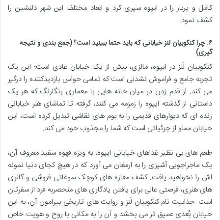
کامل و پربار را در ایپوه سپری کرد و ابعاد مختلف این شهر دلنشین را
کشف نمود.
۶. چرا کنکوبیان لنز خیابانی که باید حتما ببینید است؟ (جمع بندی و نتیجه
گیری)
کنکوبیان لَنز در ایپوه، مالزی، بیش از یک خیابان عادی است؛ این یک
تجربه جامع و فراموش نشدنی است که تمامی حواس بازدیدکننده را درگیر
می کند. از قدم زدن در میان خانه هایی با معماری رنگارنگ که هر یک
داستانی از گذشته ایپوه را زمزمه می کنند، گرفته تا تماشای هنر خیابانی
زنده ای که دیوارهای قدیمی را به بوم های نقاشی تبدیل کرده است، این
خیابان مملو از جزئیاتی است که شما را مجذوب خود می کند.
طعم های بی نظیر غذاهای خیابانی ایپوه، به ویژه قهوه سفید معروف آن،
یک ماجراجویی آشپزی را به ارمغان می آورد که در هیچ کجای دنیا نمونه
اش را نخواهید یافت. کشف مغازه های کوچک سوغاتی فروشی و گالری
های هنری، فرصتی عالی برای یافتن یادگاری های منحصربه فرد از سفرتان
است. جذابیت نام کنکوبیان لَنز و روایت های تاریخی پیرامون آن، به این
خیابان بُعدی عمیق تر می بخشد و آن را به مکانی با روح و هویت خاص