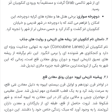
ای از شهر تاکسی Grab گرفت و مستقیماً به ورودی کنکوبیان لَنز
رسید.
دوچرخه سواری:
برخی هتل ها و مغازه های کرایه دوچرخه، این
امکان را فراهم می کنند که با دوچرخه در شهر قدیمی و خیابان
کنکوبیان لنز گشت و گذار کرد و حسی محلی تر از شهر را تجربه کرد.
۲. داستان نام کنکوبیان لنز: ریشه های تاریخی و روایت های جذاب
نام کنکوبیان لَنز (Concubine Lanes) خود به تنهایی جذابیت ویژه ای
دارد و کنجکاوی هر شنونده ای را برمی انگیزد. این نام برگرفته از ریشه
های عمیق تاریخی ایپوه و دوران رونق معادن قلع است، زمانی که این
شهر به یکی از ثروتمندترین مناطق شبه جزیره مالزی تبدیل شد.
۲.۱. پیشینه تاریخی ایپوه: دوران رونق معادن قلع
در اواخر قرن نوزدهم و اوایل قرن بیستم، ایپوه به دلیل معادن غنی قلع،
به سرعت رشد کرد و به یک قطب اقتصادی مهم تبدیل شد. سیل عظیمی
از مهاجران چینی و مالایی برای کار در این معادن به ایپوه آمدند و شهر
شکوفا شد. ثروت حاصل از قلع، طبقه ای از بازرگانان و معدن داران
ثروتمند را به وجود آورد که سبک زندگی خاص خود را داشتند. این دوران،