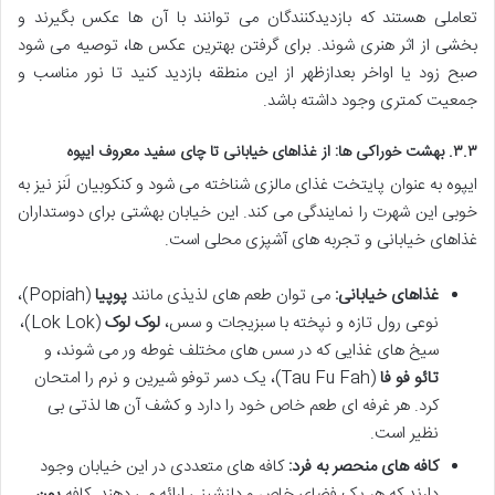
تعاملی هستند که بازدیدکنندگان می توانند با آن ها عکس بگیرند و
بخشی از اثر هنری شوند. برای گرفتن بهترین عکس ها، توصیه می شود
صبح زود یا اواخر بعدازظهر از این منطقه بازدید کنید تا نور مناسب و
جمعیت کمتری وجود داشته باشد.
۳.۳. بهشت خوراکی ها: از غذاهای خیابانی تا چای سفید معروف ایپوه
ایپوه به عنوان پایتخت غذای مالزی شناخته می شود و کنکوبیان لَنز نیز به
خوبی این شهرت را نمایندگی می کند. این خیابان بهشتی برای دوستداران
غذاهای خیابانی و تجربه های آشپزی محلی است.
غذاهای خیابانی:
می توان طعم های لذیذی مانند
پوپیا
(Popiah)،
نوعی رول تازه و نپخته با سبزیجات و سس،
لوک لوک
(Lok Lok)،
سیخ های غذایی که در سس های مختلف غوطه ور می شوند، و
تائو فو فا
(Tau Fu Fah)، یک دسر توفو شیرین و نرم را امتحان
کرد. هر غرفه ای طعم خاص خود را دارد و کشف آن ها لذتی بی
نظیر است.
کافه های منحصر به فرد:
کافه های متعددی در این خیابان وجود
دارند که هر یک فضای خاص و دلنشینی ارائه می دهند. کافه
یون