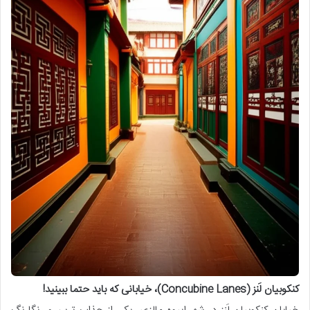
کنکوبیان لَنز (Concubine Lanes)، خیابانی که باید حتما ببینید!