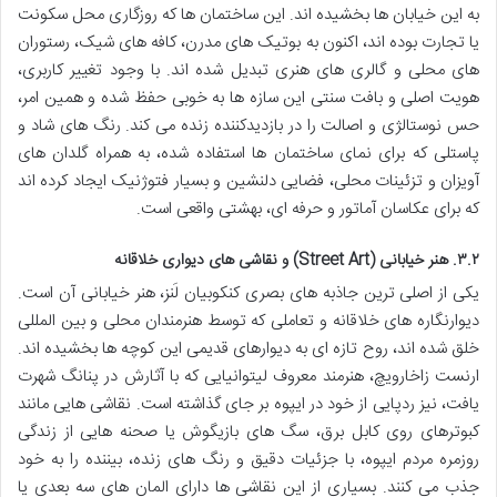
به این خیابان ها بخشیده اند. این ساختمان ها که روزگاری محل سکونت
یا تجارت بوده اند، اکنون به بوتیک های مدرن، کافه های شیک، رستوران
های محلی و گالری های هنری تبدیل شده اند. با وجود تغییر کاربری،
هویت اصلی و بافت سنتی این سازه ها به خوبی حفظ شده و همین امر،
حس نوستالژی و اصالت را در بازدیدکننده زنده می کند. رنگ های شاد و
پاستلی که برای نمای ساختمان ها استفاده شده، به همراه گلدان های
آویزان و تزئینات محلی، فضایی دلنشین و بسیار فتوژنیک ایجاد کرده اند
که برای عکاسان آماتور و حرفه ای، بهشتی واقعی است.
۳.۲. هنر خیابانی (Street Art) و نقاشی های دیواری خلاقانه
یکی از اصلی ترین جاذبه های بصری کنکوبیان لَنز، هنر خیابانی آن است.
دیوارنگاره های خلاقانه و تعاملی که توسط هنرمندان محلی و بین المللی
خلق شده اند، روح تازه ای به دیوارهای قدیمی این کوچه ها بخشیده اند.
ارنست زاخارویچ، هنرمند معروف لیتوانیایی که با آثارش در پنانگ شهرت
یافت، نیز ردپایی از خود در ایپوه بر جای گذاشته است. نقاشی هایی مانند
کبوترهای روی کابل برق، سگ های بازیگوش یا صحنه هایی از زندگی
روزمره مردم ایپوه، با جزئیات دقیق و رنگ های زنده، بیننده را به خود
جذب می کنند. بسیاری از این نقاشی ها دارای المان های سه بعدی یا