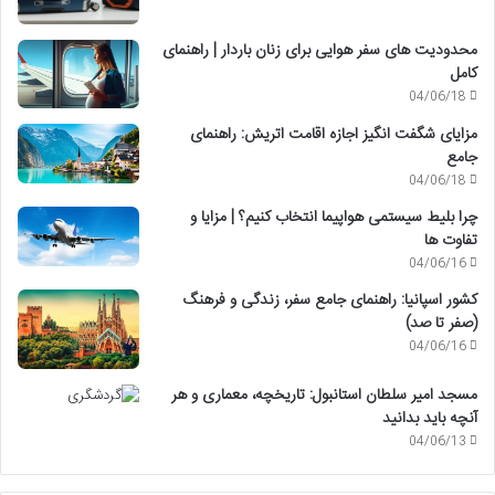
محدودیت های سفر هوایی برای زنان باردار | راهنمای
کامل
04/06/18
مزایای شگفت انگیز اجازه اقامت اتریش: راهنمای
جامع
04/06/18
چرا بلیط سیستمی هواپیما انتخاب کنیم؟ | مزایا و
تفاوت ها
04/06/16
کشور اسپانیا: راهنمای جامع سفر، زندگی و فرهنگ
(صفر تا صد)
04/06/16
مسجد امیر سلطان استانبول: تاریخچه، معماری و هر
آنچه باید بدانید
04/06/13